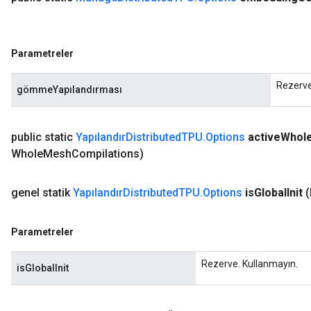
Batch
Parametreler
atch
Rezerve
gömmeYapılandırması
public static
Yapılandır
Distributed
TPU
.
Options
active
Whol
Whole
Mesh
Compilations)
genel statik
Yapılandır
Distributed
TPU
.
Options
is
Global
Init
(
Parametreler
Rezerve. Kullanmayın.
isGlobalInit