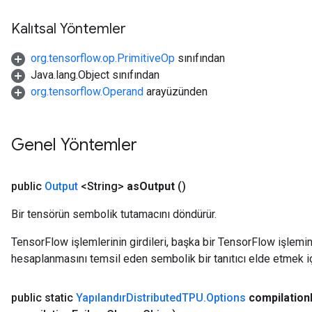
Kalıtsal Yöntemler
org.tensorflow.op.PrimitiveOp
sınıfından
Java.lang.Object sınıfından
org.tensorflow.Operand
arayüzünden
Genel Yöntemler
public
Output
<String>
as
Output
()
Bir tensörün sembolik tutamacını döndürür.
TensorFlow işlemlerinin girdileri, başka bir TensorFlow işleminin
hesaplanmasını temsil eden sembolik bir tanıtıcı elde etmek için
public static
Yapılandır
Distributed
TPU
.
Options
compilation