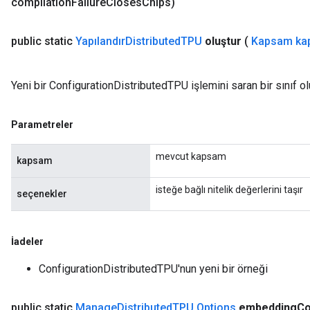
compilation
Failure
Closes
Chips)
public static
Yapılandır
Distributed
TPU
oluştur
(
Kapsam ka
Yeni bir ConfigurationDistributedTPU işlemini saran bir sınıf o
ryTensorBatch
dTensorBatch
Parametreler
mevcut kapsam
kapsam
isteğe bağlı nitelik değerlerini taşır
seçenekler
İadeler
ConfigurationDistributedTPU'nun yeni bir örneği
rBatch
public static
Manage
Distributed
TPU
.
Options
embedding
Co