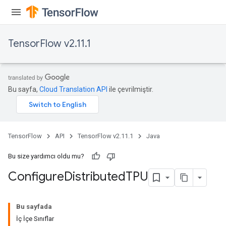
TensorFlow v2.11.1
Bu sayfa,
Cloud Translation API
ile çevrilmiştir.
TensorFlow
API
TensorFlow v2.11.1
Java
Bu size yardımcı oldu mu?
Configure
Distributed
TPU
Bu sayfada
İç İçe Sınıflar