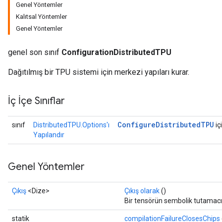
Genel Yöntemler
Kalıtsal Yöntemler
Genel Yöntemler
genel son sınıf
ConfigurationDistributedTPU
Dağıtılmış bir TPU sistemi için merkezi yapıları kurar.
İç İçe Sınıflar
Configure
Distributed
TPU
sınıf
DistributedTPU.Options'ı
iç
Yapılandır
Genel Yöntemler
Çıkış
<Dize>
Çıkış olarak
()
Bir tensörün sembolik tutamacı
statik
compilationFailureClosesChips