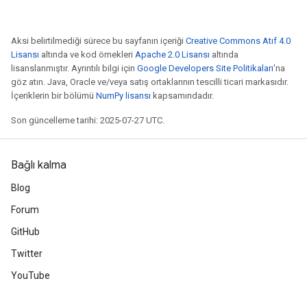
Aksi belirtilmediği sürece bu sayfanın içeriği
Creative Commons Atıf 4.0
Lisansı
altında ve kod örnekleri
Apache 2.0 Lisansı
altında
lisanslanmıştır. Ayrıntılı bilgi için
Google Developers Site Politikaları
'na
göz atın. Java, Oracle ve/veya satış ortaklarının tescilli ticari markasıdır.
İçeriklerin bir bölümü
NumPy lisansı
kapsamındadır.
Son güncelleme tarihi: 2025-07-27 UTC.
Bağlı kalma
Blog
Forum
GitHub
Twitter
YouTube