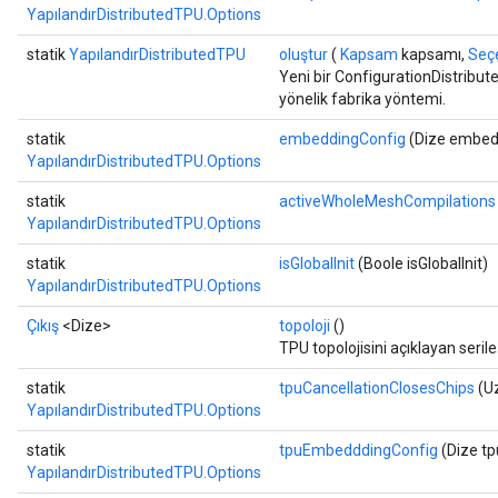
YapılandırDistributedTPU.Options
statik
YapılandırDistributedTPU
oluştur
(
Kapsam
kapsamı,
Seçe
Yeni bir ConfigurationDistribut
yönelik fabrika yöntemi.
statik
embeddingConfig
(Dize embed
YapılandırDistributedTPU.Options
statik
activeWholeMeshCompilations
YapılandırDistributedTPU.Options
statik
isGlobalInit
(Boole isGlobalInit)
YapılandırDistributedTPU.Options
Çıkış
<Dize>
topoloji
()
TPU topolojisini açıklayan seril
statik
tpuCancellationClosesChips
(Uz
YapılandırDistributedTPU.Options
statik
tpuEmbedddingConfig
(Dize t
YapılandırDistributedTPU.Options