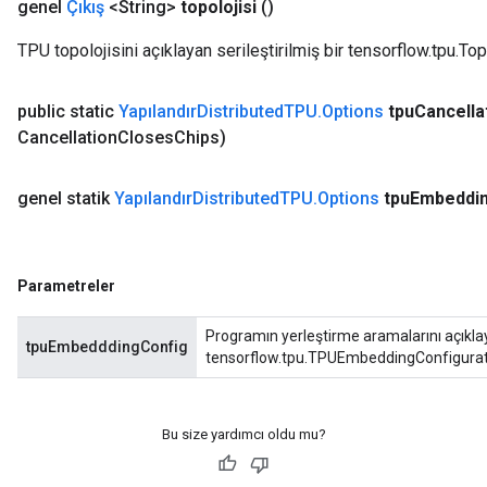
genel
Çıkış
<String>
topolojisi
()
TPU topolojisini açıklayan serileştirilmiş bir tensorflow.tpu.To
public static
Yapılandır
Distributed
TPU
.
Options
tpu
Cancella
Cancellation
Closes
Chips)
genel statik
Yapılandır
Distributed
TPU
.
Options
tpu
Embeddi
Parametreler
Programın yerleştirme aramalarını açıklay
tpuEmbedddingConfig
tensorflow.tpu.TPUEmbeddingConfigurat
Bu size yardımcı oldu mu?