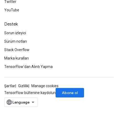
Twitter
YouTube
Destek
ryTensorBatch
dTensorBatch
Sorun izleyici
Sürüm notları
Stack Overflow
Marka kuralları
TensorFlow'dan Alıntı Yapma
Şartlar
Gizlilik
Manage cookies
Abone ol
TensorFlow bültenine kaydolun
rBatch
Batch