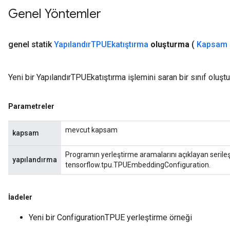
Genel Yöntemler
genel statik
Yapılandır
TPUEkatıştırma
oluşturma
(
Kapsam 
Yeni bir YapılandırTPUEkatıştırma işlemini saran bir sınıf oluş
Parametreler
mevcut kapsam
kapsam
Programın yerleştirme aramalarını açıklayan serileş
yapılandırma
tensorflow.tpu.TPUEmbeddingConfiguration.
İadeler
Yeni bir ConfigurationTPUE yerleştirme örneği