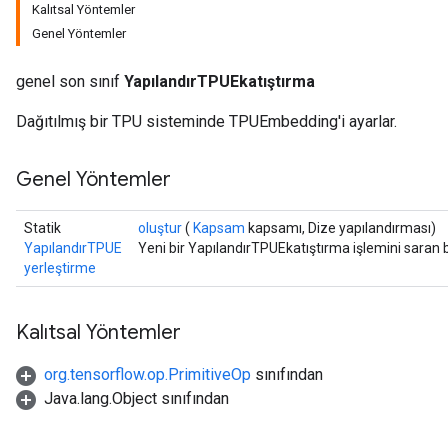
Kalıtsal Yöntemler
Genel Yöntemler
genel son sınıf
YapılandırTPUEkatıştırma
Dağıtılmış bir TPU sisteminde TPUEmbedding'i ayarlar.
Genel Yöntemler
Statik
oluştur
(
Kapsam
kapsamı, Dize yapılandırması)
YapılandırTPUE
Yeni bir YapılandırTPUEkatıştırma işlemini saran b
yerleştirme
Kalıtsal Yöntemler
org.tensorflow.op.PrimitiveOp
sınıfından
Java.lang.Object sınıfından