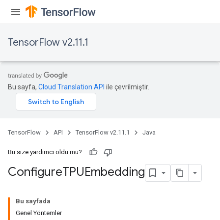
TensorFlow v2.11.1
Bu sayfa,
Cloud Translation API
ile çevrilmiştir.
TensorFlow
API
TensorFlow v2.11.1
Java
Bu size yardımcı oldu mu?
Configure
TPUEmbedding
Bu sayfada
Genel Yöntemler