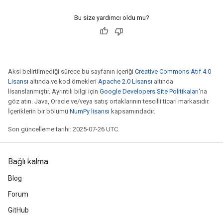
Bu size yardımcı oldu mu?
Aksi belirtilmediği sürece bu sayfanın içeriği
Creative Commons Atıf 4.0
Lisansı
altında ve kod örnekleri
Apache 2.0 Lisansı
altında
lisanslanmıştır. Ayrıntılı bilgi için
Google Developers Site Politikaları
'na
göz atın. Java, Oracle ve/veya satış ortaklarının tescilli ticari markasıdır.
İçeriklerin bir bölümü
NumPy lisansı
kapsamındadır.
Son güncelleme tarihi: 2025-07-26 UTC.
Bağlı kalma
Blog
Forum
GitHub