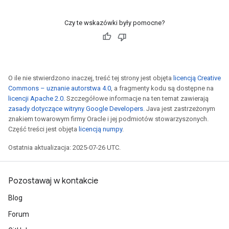
Czy te wskazówki były pomocne?
ryTensorBatch
dTensorBatch
O ile nie stwierdzono inaczej, treść tej strony jest objęta
licencją Creative
Commons – uznanie autorstwa 4.0
, a fragmenty kodu są dostępne na
licencji Apache 2.0
. Szczegółowe informacje na ten temat zawierają
zasady dotyczące witryny Google Developers
. Java jest zastrzeżonym
znakiem towarowym firmy Oracle i jej podmiotów stowarzyszonych.
Część treści jest objęta
licencją numpy
.
Ostatnia aktualizacja: 2025-07-26 UTC.
rBatch
Pozostawaj w kontakcie
Blog
Batch
Forum
atch