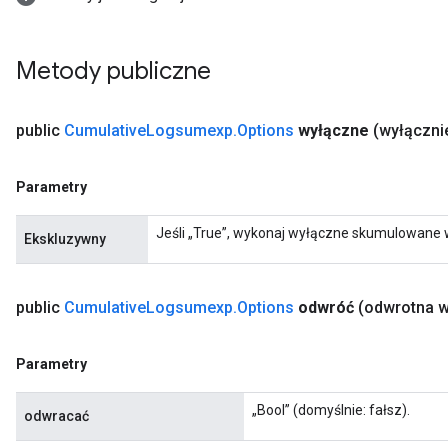
Metody publiczne
public
Cumulative
Logsumexp
.
Options
wyłączne
(wyłączni
Parametry
Jeśli „True”, wykonaj wyłączne skumulowane 
Ekskluzywny
public
Cumulative
Logsumexp
.
Options
odwróć
(odwrotna w
Parametry
„Bool” (domyślnie: fałsz).
odwracać