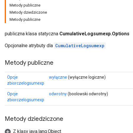
Metody publiczne
Metody dziedziczone
Metody publiczne
publiczna klasa statyczna
CumulativeLogsumexp.Options
Opcjonalne atrybuty dla
CumulativeLogsumexp
Metody publiczne
Opcje
wyłączne
(wyłączne logiczne)
zbiorczelogsumexp
Opcje
odwrotny
(boolowski odwrotny)
zbiorczelogsumexp
Metody dziedziczone
Z klasy java.lang.Object