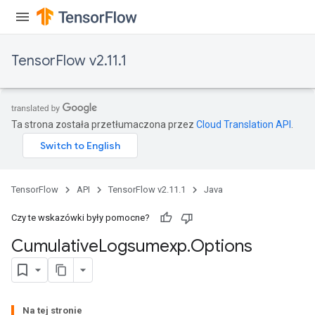
TensorFlow v2.11.1
Ta strona została przetłumaczona przez
Cloud Translation API
.
TensorFlow
API
TensorFlow v2.11.1
Java
Czy te wskazówki były pomocne?
Cumulative
Logsumexp
.
Options
Na tej stronie