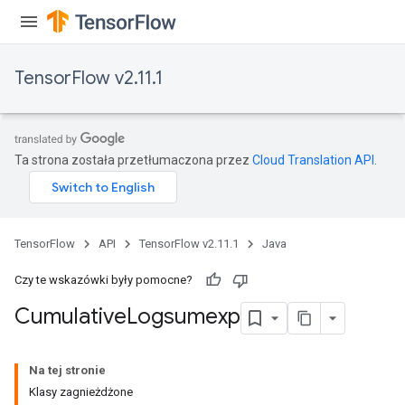
TensorFlow v2.11.1
Ta strona została przetłumaczona przez
Cloud Translation API
.
TensorFlow
API
TensorFlow v2.11.1
Java
Czy te wskazówki były pomocne?
Cumulative
Logsumexp
Na tej stronie
Klasy zagnieżdżone