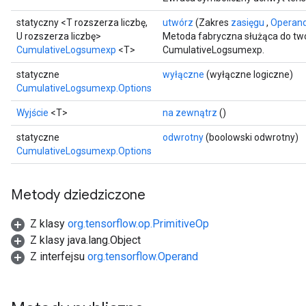
statyczny <T rozszerza liczbę,
utwórz
(Zakres
zasięgu
,
Operan
U rozszerza liczbę>
Metoda fabryczna służąca do tw
CumulativeLogsumexp
<T>
CumulativeLogsumexp.
ryTensorBatch
statyczne
wyłączne
(wyłączne logiczne)
dTensorBatch
CumulativeLogsumexp.Options
Wyjście
<T>
na zewnątrz
()
statyczne
odwrotny
(boolowski odwrotny)
CumulativeLogsumexp.Options
Metody dziedziczone
Z klasy
org.tensorflow.op.PrimitiveOp
Z klasy java.lang.Object
rBatch
Z interfejsu
org.tensorflow.Operand
Batch