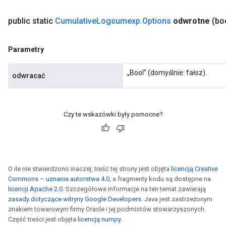
public static
Cumulative
Logsumexp
.
Options
odwrotne
(bo
Parametry
„Bool” (domyślnie: fałsz).
odwracać
Czy te wskazówki były pomocne?
O ile nie stwierdzono inaczej, treść tej strony jest objęta
licencją Creative
Commons – uznanie autorstwa 4.0
, a fragmenty kodu są dostępne na
licencji Apache 2.0
. Szczegółowe informacje na ten temat zawierają
zasady dotyczące witryny Google Developers
. Java jest zastrzeżonym
znakiem towarowym firmy Oracle i jej podmiotów stowarzyszonych.
Część treści jest objęta
licencją numpy
.