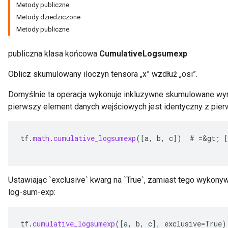
Metody publiczne
Metody dziedziczone
Metody publiczne
publiczna klasa końcowa
CumulativeLogsumexp
Oblicz skumulowany iloczyn tensora „x” wzdłuż „osi”.
Domyślnie ta operacja wykonuje inkluzywne skumulowane wyra
pierwszy element danych wejściowych jest identyczny z pi
tf
.
math
.
cumulative_logsumexp
(
[
a
,
b
,
c
]
)
#
=
&
gt
;
[
Ustawiając `exclusive` kwarg na `True`, zamiast tego wykon
log-sum-exp:
tf
.
cumulative_logsumexp
(
[
a
,
b
,
c
]
,
exclusive
=
True
)