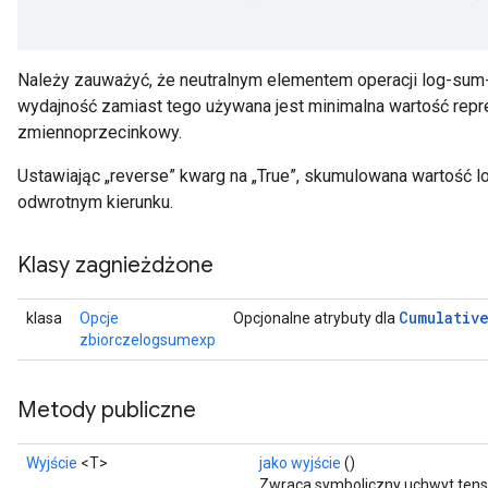
Należy zauważyć, że neutralnym elementem operacji log-sum-e
wydajność zamiast tego używana jest minimalna wartość rep
zmiennoprzecinkowy.
Ustawiając „reverse” kwarg na „True”, skumulowana wartość
odwrotnym kierunku.
Klasy zagnieżdżone
Cumulativ
klasa
Opcje
Opcjonalne atrybuty dla
zbiorczelogsumexp
Metody publiczne
Wyjście
<T>
jako wyjście
()
Zwraca symboliczny uchwyt tens