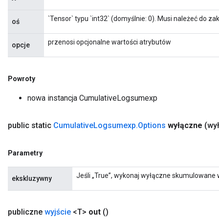
`Tensor` typu `int32` (domyślnie: 0). Musi należeć do zak
oś
przenosi opcjonalne wartości atrybutów
opcje
Powroty
nowa instancja CumulativeLogsumexp
public static
Cumulative
Logsumexp
.
Options
wyłączne
(wy
Parametry
Jeśli „True”, wykonaj wyłączne skumulowane 
ekskluzywny
publiczne
wyjście
<T>
out
()