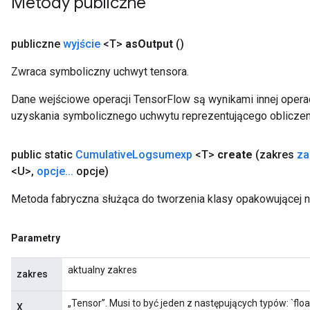
Metody publiczne
atch
publiczne
wyjście
<T>
as
Output
()
Zwraca symboliczny uchwyt tensora.
Dane wejściowe operacji TensorFlow są wynikami innej operac
uzyskania symbolicznego uchwytu reprezentującego obliczen
public static
Cumulative
Logsumexp
<T>
create
(zakres
za
<U>
,
opcje
.
.
.
opcje)
Metoda fabryczna służąca do tworzenia klasy opakowującej
Parametry
aktualny zakres
zakres
„Tensor”. Musi to być jeden z następujących typów: `float1
X