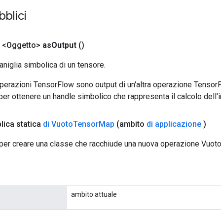
bblici
 <Oggetto>
as
Output
()
aniglia simbolica di un tensore.
 operazioni TensorFlow sono output di un'altra operazione Tenso
 per ottenere un handle simbolico che rappresenta il calcolo dell'i
lica statica
di Vuoto
Tensor
Map
(ambito
di applicazione
)
per creare una classe che racchiude una nuova operazione Vuo
ambito attuale