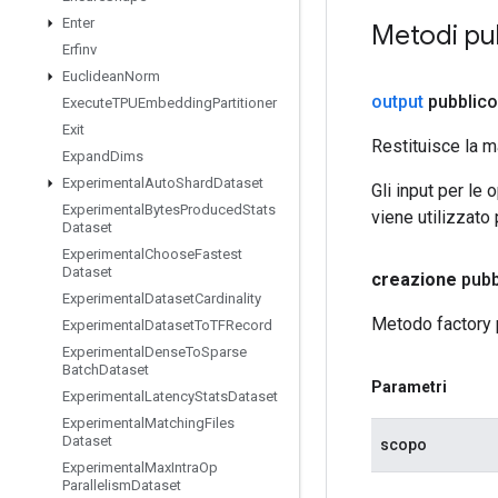
Enter
Metodi pu
Erfinv
Euclidean
Norm
output
pubblico
Execute
TPUEmbedding
Partitioner
Exit
Restituisce la m
Expand
Dims
Experimental
Auto
Shard
Dataset
Gli input per le
Experimental
Bytes
Produced
Stats
viene utilizzato
Dataset
Experimental
Choose
Fastest
Dataset
creazione
pubb
Experimental
Dataset
Cardinality
Metodo factory 
Experimental
Dataset
To
TFRecord
Experimental
Dense
To
Sparse
Batch
Dataset
Parametri
Experimental
Latency
Stats
Dataset
Experimental
Matching
Files
Dataset
scopo
Experimental
Max
Intra
Op
Parallelism
Dataset