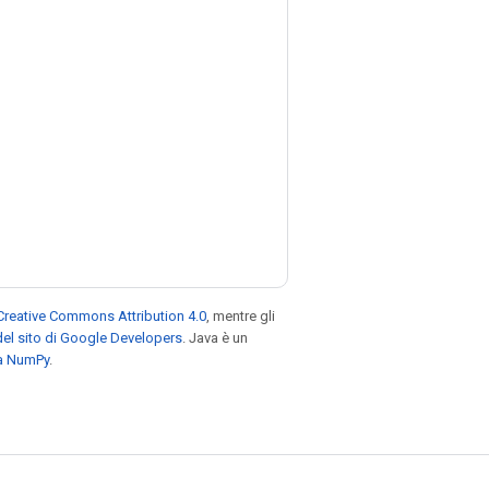
Creative Commons Attribution 4.0
, mentre gli
el sito di Google Developers
. Java è un
za NumPy
.