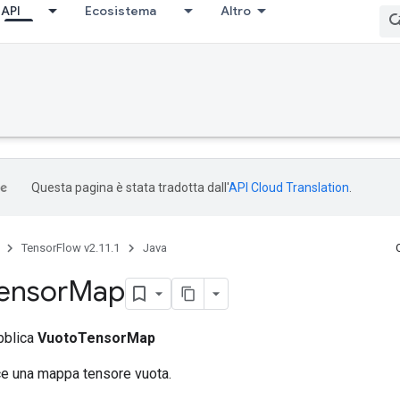
API
Ecosistema
Altro
Questa pagina è stata tradotta dall'
API Cloud Translation
.
TensorFlow v2.11.1
Java
ensor
Map
bblica
VuotoTensorMap
ce una mappa tensore vuota.