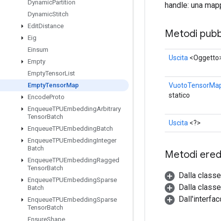
Dynamic
Partition
handle: una map
Dynamic
Stitch
Edit
Distance
Metodi pubbl
Eig
Einsum
Uscita
<Oggetto
Empty
Empty
Tensor
List
VuotoTensorMa
Empty
Tensor
Map
statico
Encode
Proto
Enqueue
TPUEmbedding
Arbitrary
Tensor
Batch
Uscita
<?>
Enqueue
TPUEmbedding
Batch
Enqueue
TPUEmbedding
Integer
Batch
Metodi eredi
Enqueue
TPUEmbedding
Ragged
Tensor
Batch
Dalla class
Enqueue
TPUEmbedding
Sparse
Dalla classe
Batch
Dall'interfa
Enqueue
TPUEmbedding
Sparse
Tensor
Batch
Ensure
Shape