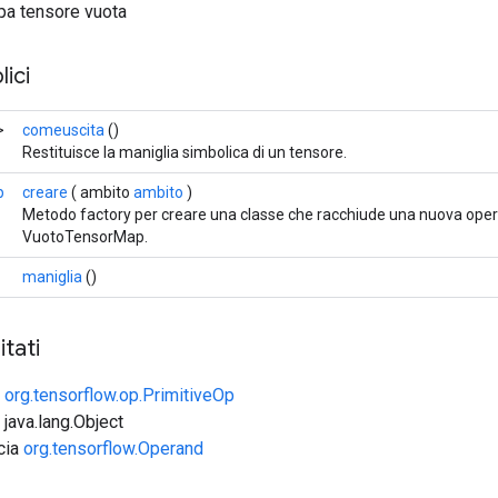
pa tensore vuota
ici
>
comeuscita
()
Restituisce la maniglia simbolica di un tensore.
p
creare
( ambito
ambito
)
Metodo factory per creare una classe che racchiude una nuova ope
VuotoTensorMap.
maniglia
()
tati
e
org.tensorflow.op.PrimitiveOp
 java.lang.Object
ccia
org.tensorflow.Operand