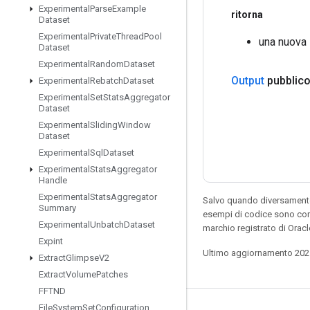
Experimental
Parse
Example
ritorna
Dataset
Experimental
Private
Thread
Pool
una nuova
Dataset
Experimental
Random
Dataset
Output
pubblico
Experimental
Rebatch
Dataset
Experimental
Set
Stats
Aggregator
Dataset
Experimental
Sliding
Window
Dataset
Experimental
Sql
Dataset
Experimental
Stats
Aggregator
Handle
Experimental
Stats
Aggregator
Salvo quando diversamente 
Summary
esempi di codice sono con
Experimental
Unbatch
Dataset
marchio registrato di Orac
Expint
Ultimo aggiornamento 202
Extract
Glimpse
V2
Extract
Volume
Patches
FFTND
File
System
Set
Configuration