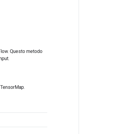
rFlow. Questo metodo
nput.
toTensorMap.