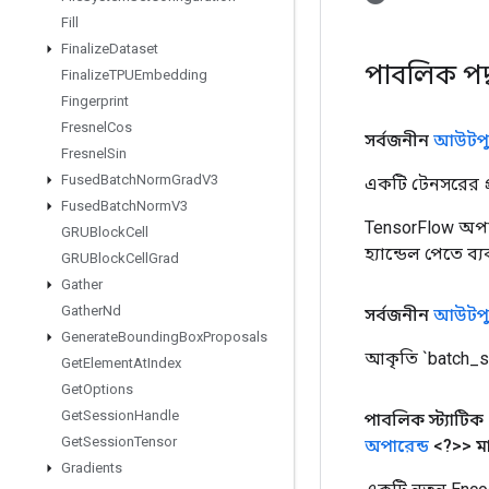
Fill
Finalize
Dataset
পাবলিক পদ
Finalize
TPUEmbedding
Fingerprint
Fresnel
Cos
সর্বজনীন
আউটপু
Fresnel
Sin
Fused
Batch
Norm
Grad
V3
একটি টেনসরের প্র
Fused
Batch
Norm
V3
TensorFlow অপা
GRUBlock
Cell
হ্যান্ডেল পেতে ব
GRUBlock
Cell
Grad
Gather
Gather
Nd
সর্বজনীন
আউটপু
Generate
Bounding
Box
Proposals
আকৃতি `batch_s
Get
Element
At
Index
Get
Options
Get
Session
Handle
পাবলিক স্ট্যাটিক
Get
Session
Tensor
অপারেন্ড
<?>> ম
Gradients