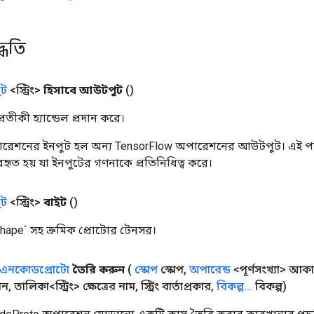
্ধতি
ট
<স্ট্রিং>
হিসাবে আউটপুট
()
তীকী হ্যান্ডেল প্রদান করে।
রেশনের ইনপুট হল অন্য TensorFlow অপারেশনের আউটপুট। এই পদ্
্যবহৃত হয় যা ইনপুটের গণনাকে প্রতিনিধিত্ব করে।
ট
<স্ট্রিং>
বাইট
()
hape` সহ ক্রমিক প্রোটোর টেনসর।
এনকোডপ্রোটো
তৈরি করুন
(
স্কোপ
স্কোপ
,
অপারেন্ড
<পূর্ণসংখ্যা> আক
ান
,
তালিকা<স্ট্রিং> ক্ষেত্রের নাম
,
স্ট্রিং বার্তাপ্রকার
,
বিকল্প
.
.
.
বিকল্প)