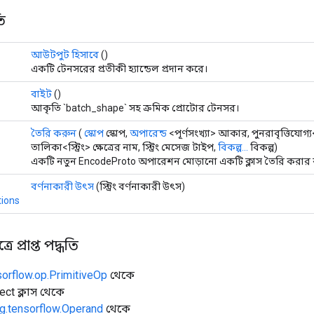
ি
আউটপুট হিসাবে
()
একটি টেনসরের প্রতীকী হ্যান্ডেল প্রদান করে।
বাইট
()
আকৃতি `batch_shape` সহ ক্রমিক প্রোটোর টেনসর।
তৈরি করুন
(
স্কোপ
স্কোপ,
অপারেন্ড
<পূর্ণসংখ্যা> আকার, পুনরাবৃত্তিযোগ্
তালিকা<স্ট্রিং> ক্ষেত্রের নাম, স্ট্রিং মেসেজ টাইপ,
বিকল্প...
বিকল্প)
একটি নতুন EncodeProto অপারেশন মোড়ানো একটি ক্লাস তৈরি করার ক
বর্ণনাকারী উৎস
(স্ট্রিং বর্ণনাকারী উৎস)
ions
ে প্রাপ্ত পদ্ধতি
sorflow.op.PrimitiveOp
থেকে
ect ক্লাস থেকে
g.tensorflow.Operand
থেকে