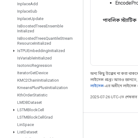
EncodePro
Inplace
Add
Inplace
Sub
Inplace
Update
পাবলিক স্ট্যাটিক
Is
Boosted
Trees
Ensemble
Initialized
Is
Boosted
Trees
Quantile
Stream
Resource
Initialized
Is
TPUEmbedding
Initialized
Is
Variable
Initialized
Isotonic
Regression
Iterator
Get
Device
অন্য কিছু উল্লেখ না করা থাকলে,
লাইসেন্স প্রাপ্ত। আরও জানতে
KMC2Chain
Initialization
লাইসেন্স
-এর অধীনে লাইসেন্স প্র
Kmeans
Plus
Plus
Initialization
Kth
Order
Statistic
2025-07-26 UTC-তে শেষবা
LMDBDataset
LSTMBlock
Cell
LSTMBlock
Cell
Grad
সবসময় যুক্ত থাকুন
Lin
Space
List
Dataset
ব্লগ