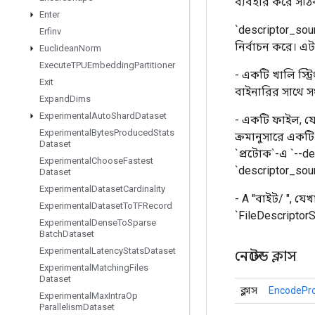
ব্যবহার করে সঠি
Enter
`descriptor_sou
Erfinv
নির্বাচন করে। এট
Euclidean
Norm
Execute
TPUEmbedding
Partitioner
- একটি খালি স্ট্র
Exit
বাইনারির সাথে সং
Expand
Dims
Experimental
Auto
Shard
Dataset
- একটি ফাইল, যে 
Experimental
Bytes
Produced
Stats
ক্রমানুসারে একট
Dataset
`প্রটোক`-এ `--d
Experimental
Choose
Fastest
`descriptor_so
Dataset
Experimental
Dataset
Cardinality
- A "বাইট/
", যেখ
Experimental
Dataset
To
TFRecord
`FileDescriptor
Experimental
Dense
To
Sparse
Batch
Dataset
Experimental
Latency
Stats
Dataset
নেস্টেড ক্লাস
Experimental
Matching
Files
Dataset
ক্লাস
EncodePro
Experimental
Max
Intra
Op
Parallelism
Dataset