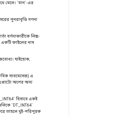
 সাথে মেলে। `মান`-এর
নসরের পুনরাবৃত্তি গণনা
র্তা বর্ণনাকারীকে লিঙ্ক-
দত্ত একটি ফাইলের নাম
সহজবোধ্য। যাইহোক,
(ক্রমিক সাবমেসেজ) এ
_প্রোটো অপের অন্য
`DT_INT64` হিসাবে একই
ানগুলিকে `DT_INT64`
ট করে তাহলে দুই-পরিপূরক