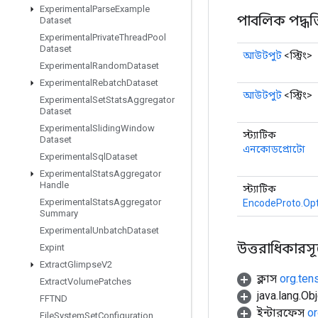
Experimental
Parse
Example
পাবলিক পদ্ধত
Dataset
Experimental
Private
Thread
Pool
Dataset
আউটপুট
<স্ট্রিং>
Experimental
Random
Dataset
Experimental
Rebatch
Dataset
আউটপুট
<স্ট্রিং>
Experimental
Set
Stats
Aggregator
Dataset
Experimental
Sliding
Window
স্ট্যাটিক
Dataset
এনকোডপ্রোটো
Experimental
Sql
Dataset
Experimental
Stats
Aggregator
Handle
স্ট্যাটিক
Experimental
Stats
Aggregator
EncodeProto.Opt
Summary
Experimental
Unbatch
Dataset
উত্তরাধিকারসূত্র
Expint
Extract
Glimpse
V2
ক্লাস
org.ten
Extract
Volume
Patches
java.lang.Obj
FFTND
ইন্টারফেস
or
File
System
Set
Configuration