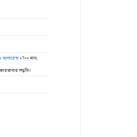
য<
অপারেন্ড
<?>> মান,
ারখানার পদ্ধতি।