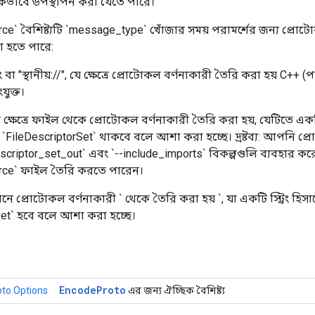
কভাবে উপস্থাপন করা যেতে পারে।
rce` বৈশিষ্ট্যটি `message_type` খোঁজার সময় পরামর্শের জন্য প্রো
া হতে পারে:
িং বা "স্থানীয়://", যে ক্ষেত্রে প্রোটোকল বর্ণনাকারী তৈরি করা হয় C++ (
যুক্ত।
ক্ষেত্রে ফাইল থেকে প্রোটোকল বর্ণনাকারী তৈরি করা হয়, যেটিতে একটি 
ি `FileDescriptorSet` থাকবে বলে আশা করা হচ্ছে। দ্রষ্টব্য: আপনি 
escriptor_set_out` এবং `--include_imports` বিকল্পগুলি ব্যবহার ক
urce` ফাইল তৈরি করতে পারেন।
ানে প্রোটোকল বর্ণনাকারী ` থেকে তৈরি করা হয়
`, যা একটি স্ট্রিং হিস
Set` হবে বলে আশা করা হচ্ছে।
Encode
Proto
to.Options
এর জন্য ঐচ্ছিক বৈশিষ্ট্য