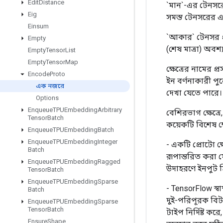
Edit
Distance
`মান`-এর টেনসরের 
Eig
সমস্ত টেনসরের 
Einsum
`আকার` টেনসর প্রত
Empty
(শেষ মাত্রা) অবশ্
Empty
Tensor
List
Empty
Tensor
Map
ক্ষেত্রের নামের প
Encode
Proto
ইন বর্ণনাকারী পু
এক নজরে
দেখা যেতে পারে।
Options
Enqueue
TPUEmbedding
Arbitrary
বেশিরভাগ ক্ষেত্
Tensor
Batch
কয়েকটি বিশেষ ক্ষে
Enqueue
TPUEmbedding
Batch
Enqueue
TPUEmbedding
Integer
- একটি প্রোটো ক্
Batch
রূপান্তরিত করা 
Enqueue
TPUEmbedding
Ragged
উদাহরণে ইনপুট হ
Tensor
Batch
Enqueue
TPUEmbedding
Sparse
- TensorFlow স্ব
Batch
দুই-পরিপূরক বিট 
Enqueue
TPUEmbedding
Sparse
Tensor
Batch
টাইপ নির্দিষ্ট ক
Ensure
Shape