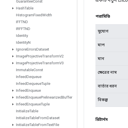
একটি নতুন Enco
Guarantee
Const
Hash
Table
Histogram
Fixed
Width
পরামিতি
IFFTND
IRFFTND
সুযোগ
Identity
Identity
N
মাপ
Ignore
Errors
Dataset
Image
Projective
Transform
V2
মান
Image
Projective
Transform
V3
Immutable
Const
ক্ষেত্রের নাম
Infeed
Dequeue
Infeed
Dequeue
Tuple
বার্তার ধরন
Infeed
Enqueue
Infeed
Enqueue
Prelinearized
Buffer
বিকল্প
Infeed
Enqueue
Tuple
Initialize
Table
Initialize
Table
From
Dataset
রিটার্নস
Initialize
Table
From
Text
File