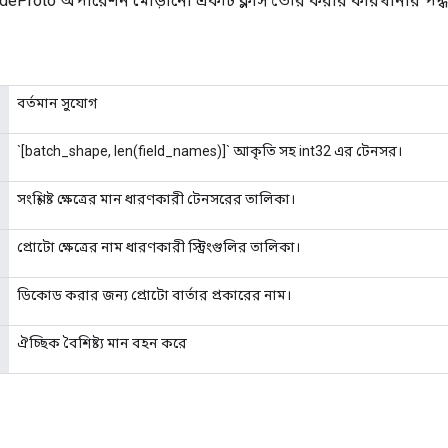
deProto অপারেশন মোড়ানো একটি ক্লাস তৈরি করার কারখানার পদ্ধ
বর্তমান সুযোগ
`[batch_shape, len(field_names)]` আকৃতি সহ int32 এর টেনসর।
সংশ্লিষ্ট ক্ষেত্রের মান ধারণকারী টেনসরের তালিকা।
প্রোটো ক্ষেত্রের নাম ধারণকারী স্ট্রিংগুলির তালিকা।
ডিকোড করার জন্য প্রোটো বার্তার প্রকারের নাম।
ঐচ্ছিক বৈশিষ্ট্য মান বহন করে