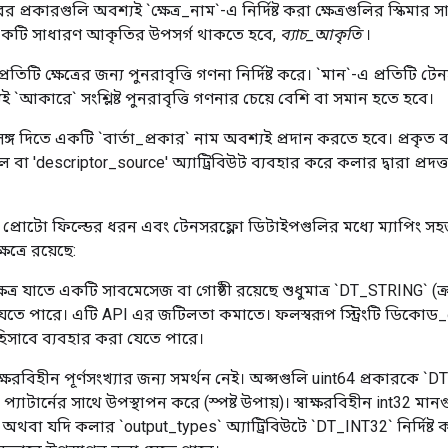
প্রকারগুলি অবশ্যই `ক্ষেত্র_নাম`-এ নির্দিষ্ট করা ক্ষেত্রগুলির স্কিমার
একটি সাধারণ আকৃতির উপসর্গ থাকতে হবে,
ব্যাচ_আকৃতি
।
িটি ক্ষেত্রের জন্য পুনরাবৃত্তি গণনা নির্দিষ্ট করে। `মান`-এ প্রতিটি টে
যই `আকারে` সংশ্লিষ্ট পুনরাবৃত্তি গণনার চেয়ে বেশি বা সমান হতে হবে।
্রসঙ্গ দিতে একটি `বার্তা_প্রকার` নাম অবশ্যই প্রদান করতে হবে। প্রকৃত বা
লে বা 'descriptor_source' অ্যাট্রিবিউট ব্যবহার করে কলার দ্বারা প্র
রে, প্রোটো ফিল্ডের ধরন এবং টেনসরফ্লো ডিটাইপগুলির মধ্যে ম্যাপিং 
ত্রে রয়েছে:
ষেত্র যাতে একটি সাবমেসেজ বা গোষ্ঠী রয়েছে শুধুমাত্র `DT_STRING` 
যেতে পারে। এটি API এর জটিলতা কমাতে। ফলস্বরূপ স্ট্রিংটি ডিকোড
িসাবে ব্যবহার করা যেতে পারে।
াক্ষরবিহীন পূর্ণসংখ্যার জন্য সমর্থন নেই। অপ্সগুলি uint64 প্রকারকে 
প্যাটার্নের সাথে উপস্থাপন করে (স্পষ্ট উপায়)। স্বাক্ষরবিহীন int32 ম
রে, অথবা যদি কলার `output_types` অ্যাট্রিবিউটে `DT_INT32` নির্দিষ্