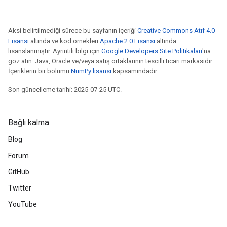
arameters
meters
Aksi belirtilmediği sürece bu sayfanın içeriği
Creative Commons Atıf 4.0
rs
Lisansı
altında ve kod örnekleri
Apache 2.0 Lisansı
altında
tDescentParameters
lisanslanmıştır. Ayrıntılı bilgi için
Google Developers Site Politikaları
'na
göz atın. Java, Oracle ve/veya satış ortaklarının tescilli ticari markasıdır.
İçeriklerin bir bölümü
NumPy lisansı
kapsamındadır.
Son güncelleme tarihi: 2025-07-25 UTC.
Bağlı kalma
Blog
Forum
GitHub
Twitter
YouTube