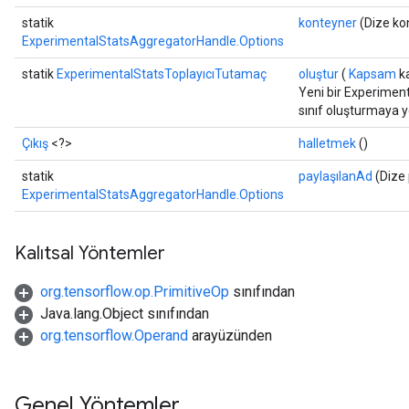
statik
konteyner
(Dize ko
ExperimentalStatsAggregatorHandle.Options
statik
ExperimentalStatsToplayıcıTutamaç
oluştur
(
Kapsam
k
Yeni bir Experimen
sınıf oluşturmaya y
Çıkış
<?>
halletmek
()
statik
paylaşılanAd
(Dize 
ExperimentalStatsAggregatorHandle.Options
Kalıtsal Yöntemler
org.tensorflow.op.PrimitiveOp
sınıfından
Java.lang.Object sınıfından
org.tensorflow.Operand
arayüzünden
Genel Yöntemler