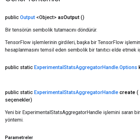
public
Output
<Object>
as
Output
()
Bir tensörün sembolik tutamacını döndürür.
TensorFlow işlemlerinin girdileri, başka bir TensorFlow işleminin
hesaplanmasını temsil eden sembolik bir tanıtıcı elde etmek için
public static
Experimental
Stats
Aggregator
Handle
.
Options
public static
Experimental
Stats
Aggregator
Handle
create
(
seçenekler)
Yeni bir ExperimentalStatsAggregatorHandle işlemini saran bir 
yöntemi.
Parametreler