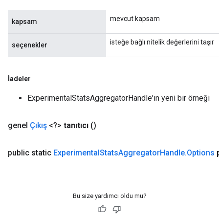
mevcut kapsam
kapsam
isteğe bağlı nitelik değerlerini taşır
seçenekler
İadeler
ExperimentalStatsAggregatorHandle'ın yeni bir örneği
genel
Çıkış
<?>
tanıtıcı
()
rs
mParameters
public static
Experimental
Stats
Aggregator
Handle
.
Options
rs
Parameters
rParameters
Bu size yardımcı oldu mu?
Parameters
ters