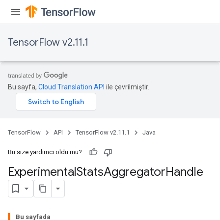
TensorFlow v2.11.1
Bu sayfa,
Cloud Translation API
ile çevrilmiştir.
TensorFlow
API
TensorFlow v2.11.1
Java
Bu size yardımcı oldu mu?
Experimental
Stats
Aggregator
Handle
Bu sayfada