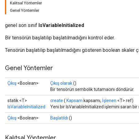
Kalıtsal Yöntemler
Genel Yöntemler
genel son sınıf
IsVariableInitialized
Bir tensörün başlatılıp başlatılmadığını kontrol eder.
Tensörün başlatılıp başlatılmadığını gösteren boolean skaler çık
Genel Yöntemler
Çıkış
<Boolean>
Çıkış olarak
()
Bir tensörün sembolik tutamacını döndürür.
statik <T>
create
(
Kapsam
kapsamı,
İşlenen
<T> ref)
rs
IsVariableInitialized
Yeni bir IsVariableInitialized işlemini saran bi
mParameters
rs
Çıkış
<Boolean>
Başlatıldı
()
Parameters
Kalıtsal Yöntemler
rParameters