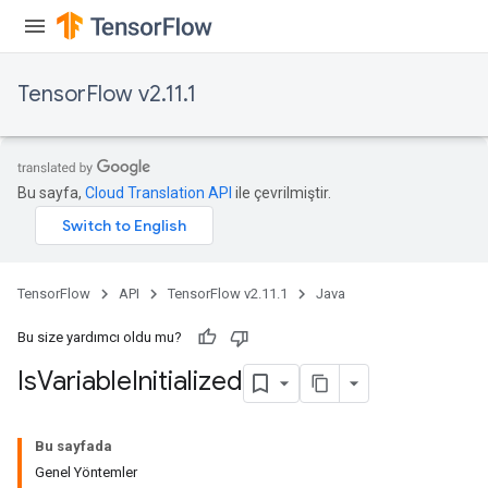
TensorFlow v2.11.1
Bu sayfa,
Cloud Translation API
ile çevrilmiştir.
TensorFlow
API
TensorFlow v2.11.1
Java
Bu size yardımcı oldu mu?
Is
Variable
Initialized
Bu sayfada
Genel Yöntemler