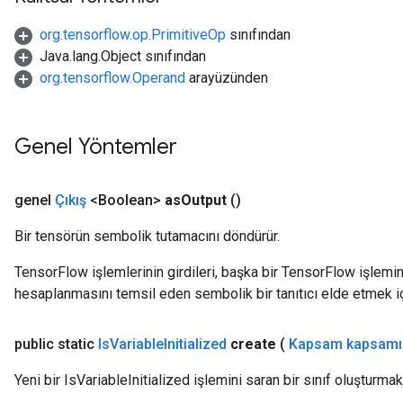
Parameters
org.tensorflow.op.PrimitiveOp
sınıfından
ters
Java.lang.Object sınıfından
arameters
org.tensorflow.Operand
arayüzünden
meters
rs
tDescentParameters
Genel Yöntemler
genel
Çıkış
<Boolean>
as
Output
()
Bir tensörün sembolik tutamacını döndürür.
TensorFlow işlemlerinin girdileri, başka bir TensorFlow işleminin
hesaplanmasını temsil eden sembolik bir tanıtıcı elde etmek için
public static
Is
Variable
Initialized
create
(
Kapsam kapsamı
Yeni bir IsVariableInitialized işlemini saran bir sınıf oluşturmak