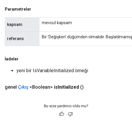
Parametreler
mevcut kapsam
kapsam
Bir 'Değişken' düğümden olmalıdır. Başlatılmamış o
referans
İadeler
yeni bir IsVariableInitialized örneği
genel
Çıkış
<Boolean>
is
Initialized
()
Bu size yardımcı oldu mu?