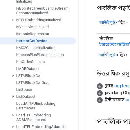
Initialized
পাবলিক পদ্ধত
Is
Boosted
Trees
Quantile
Stream
Resource
Initialized
Is
TPUEmbedding
Initialized
আউটপুট
<স্ট্রিং>
Is
Variable
Initialized
Isotonic
Regression
স্ট্যাটিক
Iterator
Get
Device
ইটারেটরগেটডিভা
KMC2Chain
Initialization
আউটপুট
<স্ট্রিং>
Kmeans
Plus
Plus
Initialization
Kth
Order
Statistic
LMDBDataset
উত্তরাধিকারসূত্রে
LSTMBlock
Cell
LSTMBlock
Cell
Grad
ক্লাস
org.ten
Lin
Space
java.lang.Obj
List
Dataset
ইন্টারফেস
or
Load
All
TPUEmbedding
Parameters
Load
TPUEmbedding
পাবলিক পদ
ADAMParameters
Load
TPUEmbedding
Adadelta