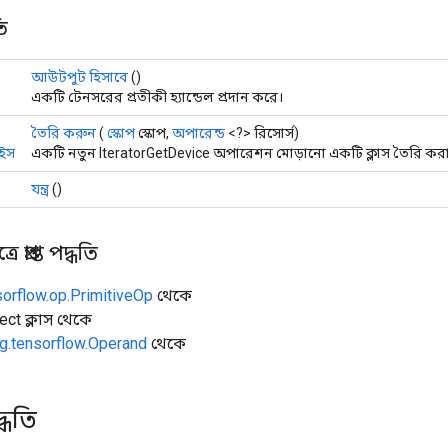
ি
আউটপুট হিসাবে
()
একটি টেনসরের প্রতীকী হ্যান্ডেল প্রদান করে।
তৈরি করুন
(
স্কোপ
স্কোপ,
অপারেন্ড
<?> রিসোর্স)
ইস
একটি নতুন IteratorGetDevice অপারেশন মোড়ানো একটি ক্লাস তৈরি করা
যন্ত্র
()
 প্রাপ্ত পদ্ধতি
sorflow.op.PrimitiveOp
থেকে
ect ক্লাস থেকে
g.tensorflow.Operand
থেকে
্ধতি