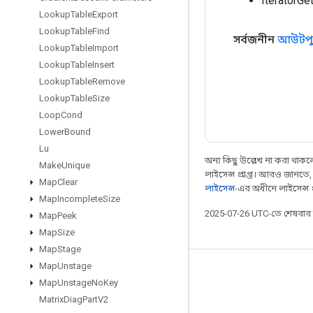
IteratorG
Lookup
Table
Export
Lookup
Table
Find
সর্বজনীন
আউটপু
Lookup
Table
Import
Lookup
Table
Insert
Lookup
Table
Remove
Lookup
Table
Size
Loop
Cond
Lower
Bound
Lu
অন্য কিছু উল্লেখ না করা থাকলে,
Make
Unique
লাইসেন্স প্রাপ্ত। আরও জানতে
Map
Clear
লাইসেন্স
-এর অধীনে লাইসেন্স প্র
Map
Incomplete
Size
2025-07-26 UTC-তে শেষবা
Map
Peek
Map
Size
Map
Stage
Map
Unstage
সবসময় যুক্ত থাকুন
Map
Unstage
No
Key
ব্লগ
Matrix
Diag
Part
V2