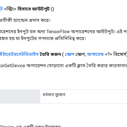
ট
<স্ট্রিং>
হিসাবে আউটপুট
()
তীকী হ্যান্ডেল প্রদান করে।
রেশনের ইনপুট হল অন্য TensorFlow অপারেশনের আউটপুট। এই পদ্
্যবহৃত হয় যা ইনপুটের গণনাকে প্রতিনিধিত্ব করে।
ইটারেটরগেটডিভাইস
তৈরি করুন
(
স্কোপ
স্কোপ
,
অপারেন্ড
<?> রিসোর্স
atorGetDevice অপারেশন মোড়ানো একটি ক্লাস তৈরি করার কারখানার
বর্তমান সুযোগ