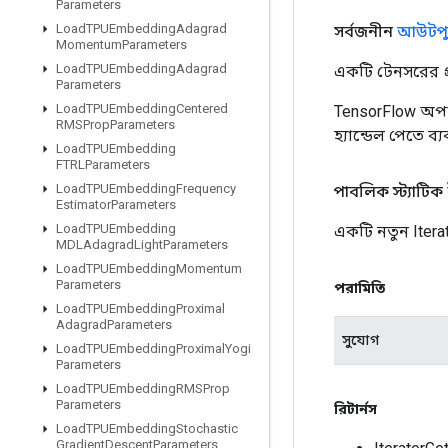
Parameters
Load
TPUEmbedding
Adagrad
সর্বজনীন
আউটপু
Momentum
Parameters
Load
TPUEmbedding
Adagrad
একটি টেনসরের প্র
Parameters
Load
TPUEmbedding
Centered
TensorFlow অপা
RMSProp
Parameters
হ্যান্ডেল পেতে ব
Load
TPUEmbedding
FTRLParameters
Load
TPUEmbedding
Frequency
পাবলিক স্ট্যাটিক
Estimator
Parameters
Load
TPUEmbedding
একটি নতুন Iter
MDLAdagrad
Light
Parameters
Load
TPUEmbedding
Momentum
Parameters
পরামিতি
Load
TPUEmbedding
Proximal
Adagrad
Parameters
সুযোগ
Load
TPUEmbedding
Proximal
Yogi
Parameters
Load
TPUEmbedding
RMSProp
Parameters
রিটার্নস
Load
TPUEmbedding
Stochastic
Gradient
Descent
Parameters