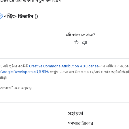
etDevice এর একটি নতুন উদাহরণ
ট
<স্ট্রিং>
ডিভাইস
()
এটি কাজে লেগেছে?
 এই পৃষ্ঠার কন্টেন্ট
Creative Commons Attribution 4.0 License
-এর অধীনে এবং কো
,
Google Developers সাইট নীতি
দেখুন। Java হল Oracle এবং/অথবা তার অ্যাফিলিয়েট সংস্
াপ্ত।
র আপডেট করা হয়েছে।
সহায়তা
সমস্যার ট্র্যাকার