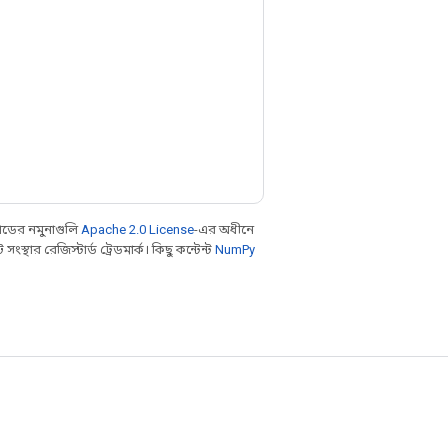
ডের নমুনাগুলি
Apache 2.0 License
-এর অধীনে
থার রেজিস্টার্ড ট্রেডমার্ক। কিছু কন্টেন্ট
NumPy