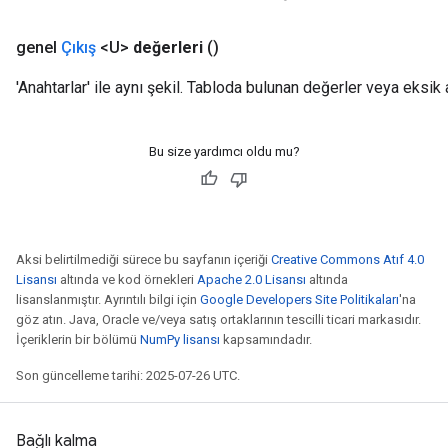
genel
Çıkış
<U>
değerleri
()
'Anahtarlar' ile aynı şekil. Tabloda bulunan değerler veya eksik 
Bu size yardımcı oldu mu?
Aksi belirtilmediği sürece bu sayfanın içeriği
Creative Commons Atıf 4.0
Lisansı
altında ve kod örnekleri
Apache 2.0 Lisansı
altında
lisanslanmıştır. Ayrıntılı bilgi için
Google Developers Site Politikaları
'na
göz atın. Java, Oracle ve/veya satış ortaklarının tescilli ticari markasıdır.
İçeriklerin bir bölümü
NumPy lisansı
kapsamındadır.
Son güncelleme tarihi: 2025-07-26 UTC.
Bağlı kalma