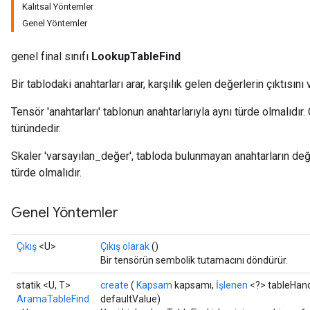
Kalıtsal Yöntemler
Genel Yöntemler
genel final sınıfı
LookupTableFind
Bir tablodaki anahtarları arar, karşılık gelen değerlerin çıktısını v
Tensör 'anahtarları' tablonun anahtarlarıyla aynı türde olmalıdır. 
türündedir.
Skaler 'varsayılan_değer', tabloda bulunmayan anahtarların değer
türde olmalıdır.
Genel Yöntemler
Çıkış
<U>
Çıkış olarak
()
Bir tensörün sembolik tutamacını döndürür.
statik <U, T>
create
(
Kapsam
kapsamı,
İşlenen
<?> tableHan
AramaTableFind
defaultValue)