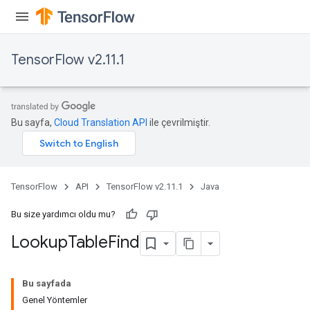
TensorFlow v2.11.1
rs
mParameters
Bu sayfa,
Cloud Translation API
ile çevrilmiştir.
rs
Parameters
rParameters
TensorFlow
API
TensorFlow v2.11.1
Java
Parameters
ters
Bu size yardımcı oldu mu?
arameters
Lookup
Table
Find
meters
rs
tDescentParameters
Bu sayfada
Genel Yöntemler