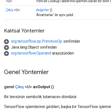
<U>
Yeni bir LookupTableFind işlemini saran bir sınıf
Çıkış
<U>
değerler
()
'Anahtarlar' ile aynı şekil.
Kalıtsal Yöntemler
org.tensorflow.op.PrimitiveOp
sınıfından
Java.lang.Object sınıfından
org.tensorflow.Operand
arayüzünden
Genel Yöntemler
genel
Çıkış
<U>
as
Output
()
Bir tensörün sembolik tutamacını döndürür.
TensorFlow işlemlerinin girdileri, başka bir TensorFlow işleminin