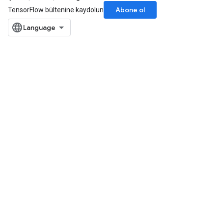
Abone ol
TensorFlow bültenine kaydolun
AndRelu
AndReluAndRequantize
ize
Requantize
ize