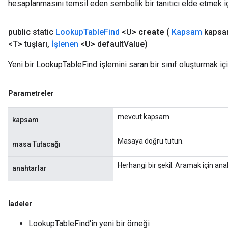
hesaplanmasını temsil eden sembolik bir tanıtıcı elde etmek için
public static
Lookup
Table
Find
<U>
create
(
Kapsam
kapsa
<T> tuşları
,
İşlenen
<U> default
Value)
Yeni bir LookupTableFind işlemini saran bir sınıf oluşturmak iç
Parametreler
mevcut kapsam
kapsam
Masaya doğru tutun.
masa Tutacağı
Herhangi bir şekil. Aramak için anah
anahtarlar
İadeler
LookupTableFind'in yeni bir örneği