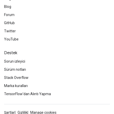
Blog
Forum
GitHub
Twitter
YouTube
ize
Destek
Sorun izleyici
Sürüm notları
Stack Overflow
Requantize
Marka kuralları
ize
AndReluAndRequantize
TensorFlow'dan Alıntı Yapma
u
uAndRequantize
Şartlar
Gizlilik
Manage cookies