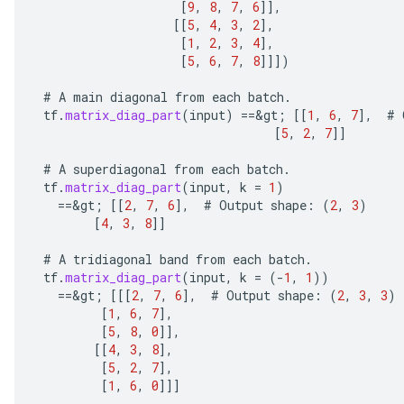
[
9
,
8
,
7
,
6
]]
,
[[
5
,
4
,
3
,
2
]
,
[
1
,
2
,
3
,
4
]
,
[
5
,
6
,
7
,
8
]]]
)
#
A
main
diagonal
from
each
batch
.
tf
.
matrix_diag_part
(
input
)
==
&
gt
;
[[
1
,
6
,
7
]
,
#
[
5
,
2
,
7
]]
#
A
superdiagonal
from
each
batch
.
tf
.
matrix_diag_part
(
input
,
k
=
1
)
==
&
gt
;
[[
2
,
7
,
6
]
,
#
Output
shape
:
(
2
,
3
)
[
4
,
3
,
8
]]
#
A
tridiagonal
band
from
each
batch
.
tf
.
matrix_diag_part
(
input
,
k
=
(
-
1
,
1
))
==
&
gt
;
[[[
2
,
7
,
6
]
,
#
Output
shape
:
(
2
,
3
,
3
)
[
1
,
6
,
7
]
,
[
5
,
8
,
0
]]
,
[[
4
,
3
,
8
]
,
[
5
,
2
,
7
]
,
[
1
,
6
,
0
]]]