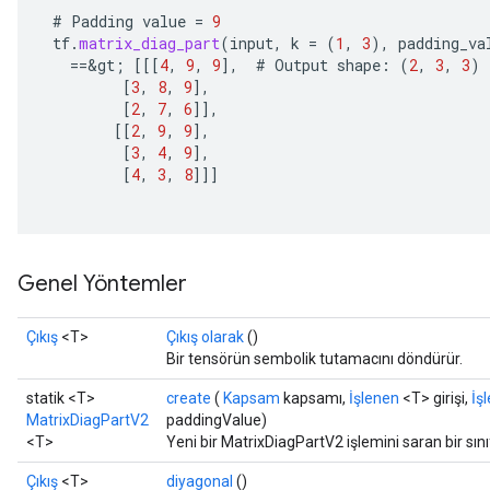
#
Padding
value
=
9
tf
.
matrix_diag_part
(
input
,
k
=
(
1
,
3
),
padding_va
==
&
gt
;
[[[
4
,
9
,
9
]
,
#
Output
shape
:
(
2
,
3
,
3
)
[
3
,
8
,
9
]
,
[
2
,
7
,
6
]]
,
[[
2
,
9
,
9
]
,
[
3
,
4
,
9
]
,
[
4
,
3
,
8
]]]
Genel Yöntemler
ize
Çıkış
<T>
Çıkış olarak
()
Bir tensörün sembolik tutamacını döndürür.
statik <T>
create
(
Kapsam
kapsamı,
İşlenen
<T> girişi,
İş
Requantize
MatrixDiagPartV2
paddingValue)
<T>
Yeni bir MatrixDiagPartV2 işlemini saran bir sı
ize
AndReluAndRequantize
Çıkış
<T>
diyagonal
()