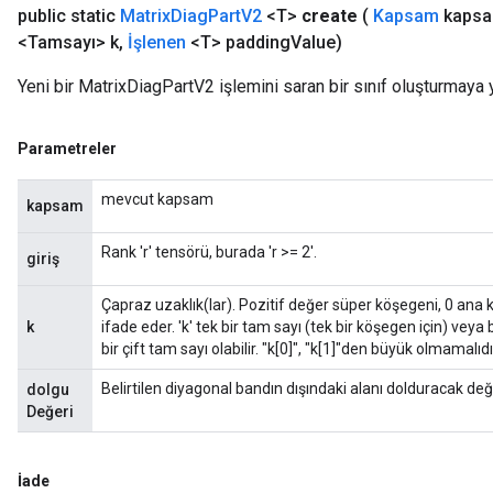
public static
Matrix
Diag
Part
V2
<T>
create
(
Kapsam
kapsa
<Tamsayı> k
,
İşlenen
<T> padding
Value)
Yeni bir MatrixDiagPartV2 işlemini saran bir sınıf oluşturmaya 
Parametreler
mevcut kapsam
kapsam
Rank 'r' tensörü, burada 'r >= 2'.
giriş
Çapraz uzaklık(lar). Pozitif değer süper köşegeni, 0 ana 
k
ifade eder. 'k' tek bir tam sayı (tek bir köşegen için) veya 
bir çift tam sayı olabilir. "k[0]", "k[1]"den büyük olmamalıdı
Belirtilen diyagonal bandın dışındaki alanı dolduracak değe
dolgu
Değeri
İade