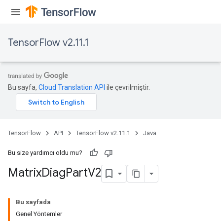
tDescentParameters
TensorFlow v2.11.1
Bu sayfa,
Cloud Translation API
ile çevrilmiştir.
TensorFlow
API
TensorFlow v2.11.1
Java
Bu size yardımcı oldu mu?
Matrix
Diag
Part
V2
Bu sayfada
Genel Yöntemler