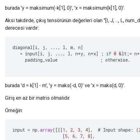
burada 'y = maksimum(-k[1], 0)', 'x = maksimum(k[1], 0)'.
Aksi takdirde, çıkış tensörünün değerleri olan "[I, J, ..., L, num
derecesi vardır:
diagonal
[
i
,
j
,
...,
l
,
m
,
n
]
=
input
[
i
,
j
,
...,
l
,
n
+
y
,
n
+
x
]
;
if
0
&
lt
;
=
n
+
padding_value
;
otherwise
.
burada 'd = k[1] - m', 'y = maks(-d, 0)' ve 'x = maks(d, 0)'.
Giriş en az bir matris olmalıdır.
Örneğin:
input
=
np
.
array
(
[[[
1
,
2
,
3
,
4
]
,
#
Input
shape
:
(
[
5
,
6
,
7
,
8
]
,