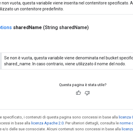
 non vuota, questa variabile viene inserita nel contenitore specificato. A
ilizzato un contenitore predefinito.
tions
shared
Name
(String shared
Name)
Se non è vuota, questa variabile viene denominata nel bucket specif
shared_name. In caso contrario, viene utilizzato il nome del nodo.
Questa pagina è stata utile?
specificato, i contenuti di questa pagina sono concessi in base alla
licenza 
cessi in base alla
licenza Apache 2.0
. Per ulteriori dettagli, consulta le
norme d
le e/o delle sue consociate. Alcuni contenuti sono concessi in base alla
licen