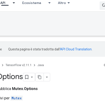
API
Ecosistema
Altro
Questa pagina è stata tradotta dall'
API Cloud Translation
.
TensorFlow v2.11.1
Java
Options
pubblica
Mutex.Options
tivi per
Mutex