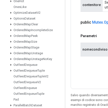
One
Hot
Se
contenitore
Ones
Like
ut
Optimize
Dataset
V2
Options
Dataset
public
Mutex
.
Op
Ordered
Map
Clear
Ordered
Map
Incomplete
Size
Parametri
Ordered
Map
Peek
Ordered
Map
Size
Ordered
Map
Stage
nomecondiviso
Ordered
Map
Unstage
Ordered
Map
Unstage
No
Key
Outfeed
Dequeue
Outfeed
Dequeue
Tuple
Outfeed
Dequeue
Tuple
V2
Outfeed
Dequeue
V2
Outfeed
Enqueue
Outfeed
Enqueue
Tuple
Salvo quando diversamente 
Pad
esempi di codice sono con
marchio registrato di Orac
Parallel
Batch
Dataset