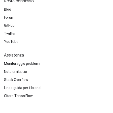
Resta connesso
Blog
Requantize
ize
Forum
AndReluAndRequantize
GitHub
u
Twitter
uAndRequantize
YouTube
AndRelu
Assistenza
AndReluAndRequantize
Monitoraggio problemi
ize
Note di rilascio
Stack Overflow
Requantize
Linee guida per il brand
ize
Citare TensorFlow