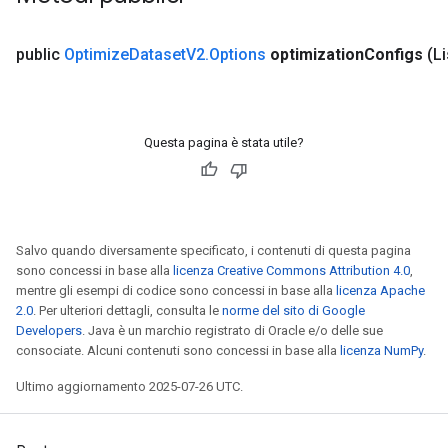
public
Optimize
Dataset
V2
.
Options
optimization
Configs
(L
Questa pagina è stata utile?
Salvo quando diversamente specificato, i contenuti di questa pagina
sono concessi in base alla
licenza Creative Commons Attribution 4.0
,
mentre gli esempi di codice sono concessi in base alla
licenza Apache
2.0
. Per ulteriori dettagli, consulta le
norme del sito di Google
Developers
. Java è un marchio registrato di Oracle e/o delle sue
consociate. Alcuni contenuti sono concessi in base alla
licenza NumPy
.
ize
Ultimo aggiornamento 2025-07-26 UTC.