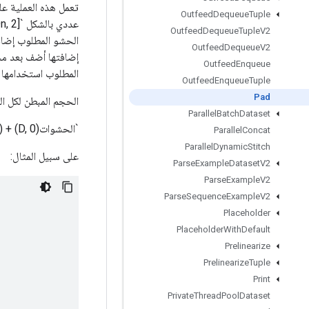
تعمل هذه العملية عل
Outfeed
Dequeue
Tuple
Outfeed
Dequeue
Tuple
V2
Outfeed
Dequeue
V2
إضافتها أضف بعد محت
Outfeed
Enqueue
المطلوب استخدامها 
Outfeed
Enqueue
Tuple
Pad
الحجم المبطن لكل البعد D من الإخر
Parallel
Batch
Dataset
`الحشوات(D, 0) + input.dim_size(D) + الحشوات(D, 1)`
Parallel
Concat
Parallel
Dynamic
Stitch
على سبيل المثال:
Parse
Example
Dataset
V2
Parse
Example
V2
Parse
Sequence
Example
V2
Placeholder
Placeholder
With
Default
Prelinearize
Prelinearize
Tuple
Print
Private
Thread
Pool
Dataset