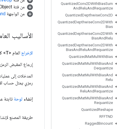
Quantized
Conv2DWith
Bias
Sum
من فئة java.lang.Object
And
Relu
And
Requantize
من الواجهة
and
Quantized
Depthwise
Conv2D
Quantized
Depthwise
Conv2DWith
Bias
الأساليب العا
Quantized
Depthwise
Conv2DWith
Bias
And
Relu
Quantized
Depthwise
Conv2DWith
Bias
And
Relu
And
Requantize
الإخراج
العام <T>
ك
Quantized
Mat
Mul
With
Bias
Quantized
Mat
Mul
With
Bias
And
إرجاع المقبض الرمزي
Dequantize
Quantized
Mat
Mul
With
Bias
And
Relu
رمزي يمثل حساب الإ
Quantized
Mat
Mul
With
Bias
And
Relu
And
Requantize
Quantized
Mat
Mul
With
Bias
And
إنشاء
لوحة
ثابتة عام
Requantize
Quantized
Reshape
RFFTND
طريقة المصنع لإنشاء فئة 
Ragged
Bincount