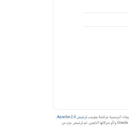
عليمات البرمجية مرخّصة بموجب
ترخيص Apache 2.0‏
.
. إنّ Java هي علامة تجارية مسجَّلة لشركة Oracle و/أو شركائها التابعين. تم ترخيص جزء من