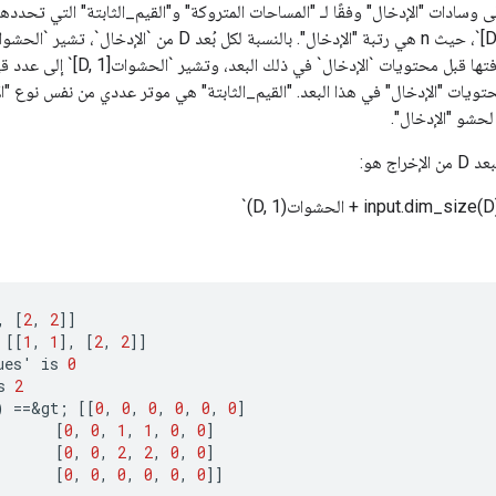
ى وسادات "الإدخال" وفقًا لـ "المساحات المتروكة" و"القيم_الثابتة" التي تحدده
الحشو المطلوب إضافتها قبل محتويات `الإدخا
ويات "الإدخال" في هذا البعد. "القيم_الثابتة" هي موتر عددي من نفس نوع "ال
لحشو "الإدخال".
اج هو:
,
[
2
,
2
]]
[[
1
,
1
]
,
[
2
,
2
]]
ues
'
is
0
s
2
)
==
&
gt
;
[[
0
,
0
,
0
,
0
,
0
,
0
]
[
0
,
0
,
1
,
1
,
0
,
0
]
[
0
,
0
,
2
,
2
,
0
,
0
]
[
0
,
0
,
0
,
0
,
0
,
0
]]