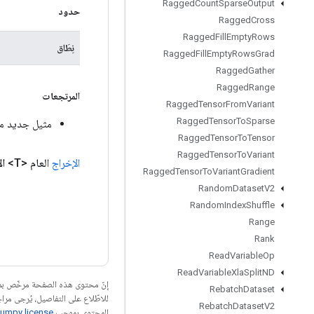
Ragged
Count
Sparse
Output
حدود
Ragged
Cross
Ragged
Fill
Empty
Rows
نِطَاق
Ragged
Fill
Empty
Rows
Grad
Ragged
Gather
Ragged
Range
المرتجعات
Ragged
Tensor
From
Variant
Ragged
Tensor
To
Sparse
مثيل جديد من
Ragged
Tensor
To
Tensor
Ragged
Tensor
To
Variant
الإخراج
العام <T>
ال
Ragged
Tensor
To
Variant
Gradient
Random
Dataset
V2
Random
Index
Shuffle
Range
Rank
Read
Variable
Op
Read
Variable
Xla
Split
ND
إنّ محتوى هذه الصفحة مرخّص 
Rebatch
Dataset
للاطّلاع على التفاصيل، يُرجى مرا
Rebatch
Dataset
V2
المحتوى بموجب
umpy license