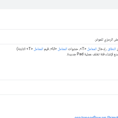
ض الرمزي للموتر.
ق
النطاق
، إدخال
المعامل
<T>، حشوات
المعامل
<U>، قيم
المعامل
<T> الثابتة)
لإنشاء فئة تغلف عملية Pad جديدة.
org.tensorflow.op.Primi