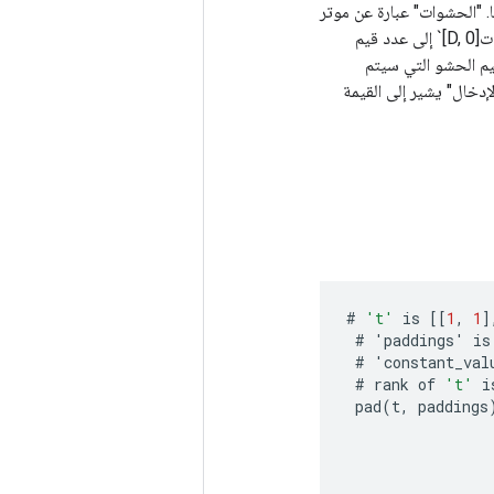
ا. "الحشوات" عبارة عن موتر
عددي بالشكل `[Dn, 2]`، حيث n هي رتبة "الإدخال". بالنسبة لكل بُعد D من `الإدخال`، تشير `الحشوات[D, 0]` إلى عدد قيم
ل` في ذلك البعد، وتشير `الحشوات[D, 1]` إلى عدد قيم الحشو التي سيتم
إدخال" يشير إلى القيمة
#
't'
is
[[
1
,
1
]
#
'
paddings
'
is
#
'
constant_val
#
rank
of
't'
i
pad
(
t
,
paddings