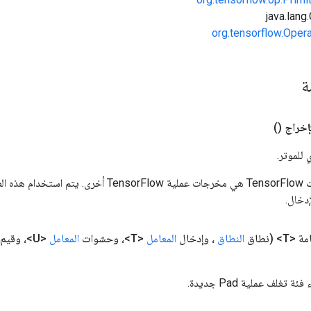
org.tensorflow.Oper
مة
إخراج
()
 للموتر.
المدخلات إلى عمليات TensorFlow هي مخرجات عملية rFlow
دخال.
ة <T>
(نطاق
النطاق
، وإدخال
المعامل
<T>، وحشوات
المعامل
<U>، وقيم
تغلف عملية Pad جديدة.