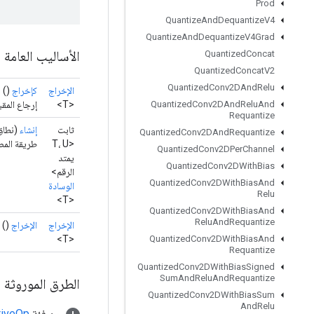
Prod
Quantize
And
Dequantize
V4
Quantize
And
Dequantize
V4Grad
الأساليب العامة
Quantized
Concat
Quantized
Concat
V2
Quantized
Conv2DAnd
Relu
الإخراج
كإخراج
()
<T>
إرجاع المقب
Quantized
Conv2DAnd
Relu
And
Requantize
ثابت
إنشاء
(نطا
Quantized
Conv2DAnd
Requantize
<T، U
طريقة المصنع 
Quantized
Conv2DPer
Channel
يمتد
Quantized
Conv2DWith
Bias
الرقم>
Quantized
Conv2DWith
Bias
And
الوسادة
Relu
<T>
Quantized
Conv2DWith
Bias
And
Relu
And
Requantize
الإخراج
الإخراج
()
<T>
Quantized
Conv2DWith
Bias
And
Requantize
Quantized
Conv2DWith
Bias
Signed
Sum
And
Relu
And
Requantize
الطرق الموروثة
Quantized
Conv2DWith
Bias
Sum
And
Relu
من فئة
tiveOp