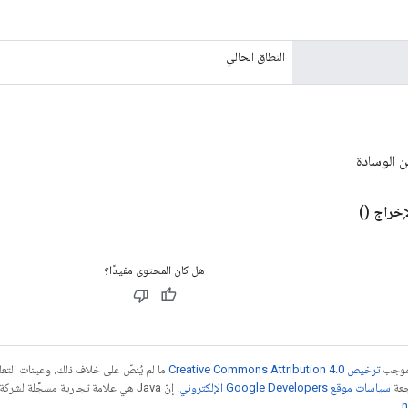
النطاق الحالي
 الوسادة
إخراج
()
هل كان المحتوى مفيدًا؟
بموجب
ترخيص Creative Commons Attribution 4.0‏
ما لم يُنصّ على خلاف ذلك، وعينات الت
جعة
سياسات موقع Google Developers الإلكتروني
.
n