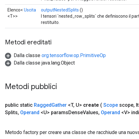
Elenco<
Uscita
outputNestedSplits
()
<T>>
I tensori `nested_row_splits` che definiscono il p
restituito.
Metodi ereditati
Dalla classe
org.tensorflow.op.PrimitiveOp
Dalla classe java.lang.Object
Metodi pubblici
public static
Ragged
Gather
<T
,
U>
create
(
Scope
scope
,
I
Splits
,
Operand
<U> params
Dense
Values
,
Operand
<V> indi
Metodo factory per creare una classe che racchiude una nuo