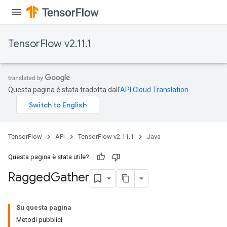
u
uAndRequantize
TensorFlow v2.11.1
AndRelu
AndReluAndRequantize
Questa pagina è stata tradotta dall'
API Cloud Translation
.
ize
Requantize
ize
TensorFlow
API
TensorFlow v2.11.1
Java
Questa pagina è stata utile?
Ragged
Gather
Su questa pagina
Metodi pubblici