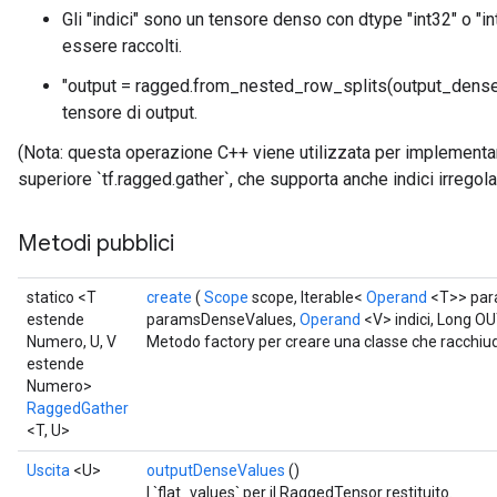
Gli "indici" sono un tensore denso con dtype "int32" o "in
essere raccolti.
"output = ragged.from_nested_row_splits(output_dense_
tensore di output.
(Nota: questa operazione C++ viene utilizzata per implementar
superiore `tf.ragged.gather`, che supporta anche indici irregolar
Metodi pubblici
statico <T
create
(
Scope
scope, Iterable<
Operand
<T>> par
estende
paramsDenseValues,
Operand
<V> indici, Long
Numero, U, V
Metodo factory per creare una classe che racchi
estende
Numero>
RaggedGather
<T, U>
Uscita
<U>
outputDenseValues
​​()
I `flat_values` per il RaggedTensor restituito.