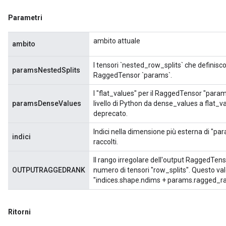
Parametri
ambito attuale
ambito
I tensori `nested_row_splits` che definisco
paramsNestedSplits
RaggedTensor `params`.
m
I "flat_values" per il RaggedTensor "param
paramsDenseValues
livello di Python da dense_values ​​a flat_v
deprecato.
Indici nella dimensione più esterna di "pa
indici
rs
raccolti.
eters
Il rango irregolare dell'output RaggedTen
ntumParameters
OUTPUTRAGGEDRANK
numero di tensori "row_splits". Questo va
ters
"indices.shape.ndims + params.ragged_ran
ropParameters
s
atorParameters
Ritorni
ghtParameters