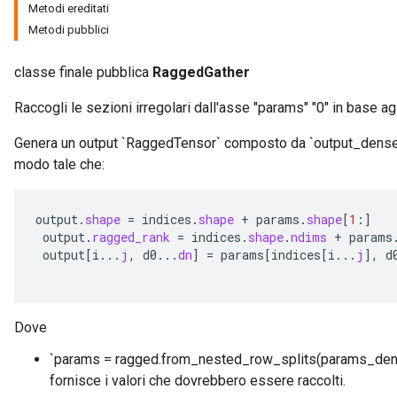
Metodi ereditati
Metodi pubblici
classe finale pubblica
RaggedGather
Raccogli le sezioni irregolari dall'asse "params" "0" in base agli
Genera un output `RaggedTensor` composto da `output_dense_
modo tale che:
output
.
shape
=
indices
.
shape
+
params
.
shape
[
1
:
]
output
.
ragged_rank
=
indices
.
shape
.
ndims
+
params
output
[
i
...
j
,
d0
...
dn
]
=
params
[
indices
[
i
...
j
]
,
d
Dove
`params = ragged.from_nested_row_splits(params_den
fornisce i valori che dovrebbero essere raccolti.