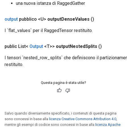
una nuova istanza di RaggedGather
meters
adParameters
rameters
output
pubblico <U>
output
Dense
Values
​​()
eters
I `flat_values` per il RaggedTensor restituito.
ientDescentParameters
public List<
Output
<T>>
output
Nested
Splits
()
I tensori `nested_row_splits` che definiscono il partizioname
restituito.
Questa pagina è stata utile?
Salvo quando diversamente specificato, i contenuti di questa pagina
sono concessi in base alla
licenza Creative Commons Attribution 4.0
,
mentre gli esempi di codice sono concessi in base alla
licenza Apache