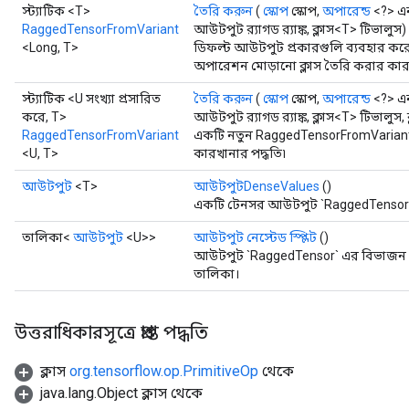
স্ট্যাটিক <T>
তৈরি করুন
(
স্কোপ
স্কোপ,
অপারেন্ড
<?> এনক
RaggedTensorFromVariant
আউটপুট র‌্যাগড র‌্যাঙ্ক, ক্লাস<T> টিভালুস)
<Long, T>
ডিফল্ট আউটপুট প্রকারগুলি ব্যবহার ক
অপারেশন মোড়ানো ক্লাস তৈরি করার কারখ
স্ট্যাটিক <U সংখ্যা প্রসারিত
তৈরি করুন
(
স্কোপ
স্কোপ,
অপারেন্ড
<?> এনক
করে, T>
আউটপুট র‌্যাগড র‌্যাঙ্ক, ক্লাস<T> টিভালুস, 
RaggedTensorFromVariant
একটি নতুন RaggedTensorFromVariant
<U, T>
কারখানার পদ্ধতি৷
আউটপুট
<T>
আউটপুটDenseValues
​​()
একটি টেনসর আউটপুট `RaggedTensor` 
তালিকা<
আউটপুট
<U>>
আউটপুট নেস্টেড স্প্লিট
()
আউটপুট `RaggedTensor` এর বিভাজন প
তালিকা।
উত্তরাধিকারসূত্রে প্রাপ্ত পদ্ধতি
ক্লাস
org.tensorflow.op.PrimitiveOp
থেকে
java.lang.Object ক্লাস থেকে