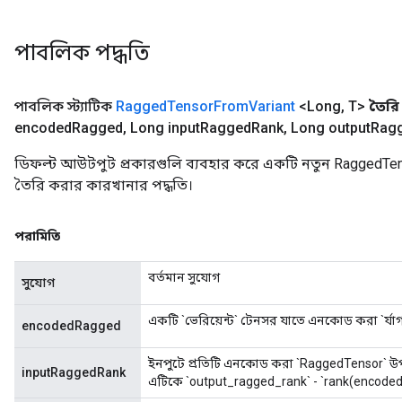
পাবলিক পদ্ধতি
পাবলিক স্ট্যাটিক
Ragged
Tensor
From
Variant
<Long
,
T>
তৈরি
encoded
Ragged
,
Long input
Ragged
Rank
,
Long output
Rag
ডিফল্ট আউটপুট প্রকারগুলি ব্যবহার করে একটি নতুন RaggedTe
তৈরি করার কারখানার পদ্ধতি।
পরামিতি
বর্তমান সুযোগ
সুযোগ
একটি `ভেরিয়েন্ট` টেনসর যাতে এনকোড করা `র্
encodedRagged
ইনপুটে প্রতিটি এনকোড করা `RaggedTensor` উপাদান
inputRaggedRank
এটিকে `output_ragged_rank` - `rank(encoded