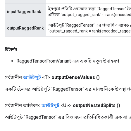
rameters
ইনপুটে প্রতিটি এনকোড করা `RaggedTensor` উপাদান
eters
inputRaggedRank
এটিকে `output_ragged_rank` - `rank(encoded
ientDescentParameters
আউটপুট `RaggedTensor` এর প্রত্যাশিত র‍্যাগড র‍্
outputRaggedRank
`output_ragged_rank = rank(encoded_ragged
রিটার্নস
RaggedTensorFromVariant-এর একটি নতুন উদাহরণ
সর্বজনীন
আউটপুট
<T>
output
Dense
Values
​​()
একটি টেনসর আউটপুট `RaggedTensor` এর মানগুলিকে উপস্থাপ
সর্বজনীন তালিকা<
আউটপুট
<U>>
output
Nested
Splits
()
আউটপুট `RaggedTensor` এর বিভাজন প্রতিনিধিত্বকারী এক বা