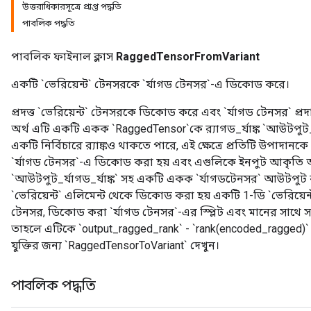
উত্তরাধিকারসূত্রে প্রাপ্ত পদ্ধতি
পাবলিক পদ্ধতি
পাবলিক ফাইনাল ক্লাস
RaggedTensorFromVariant
একটি `ভেরিয়েন্ট` টেনসরকে `র্যাগড টেনসর`-এ ডিকোড করে।
প্রদত্ত `ভেরিয়েন্ট` টেনসরকে ডিকোড করে এবং `র্যাগড টেনসর` প্র
অর্থ এটি একটি একক `RaggedTensor`কে র‍্যাগড_র্যাঙ্ক `আউটপুট_
একটি নির্বিচারে র‍্যাঙ্কও থাকতে পারে, এই ক্ষেত্রে প্রতিটি উপাদানকে র
`র্যাগড টেনসর`-এ ডিকোড করা হয় এবং এগুলিকে ইনপুট আকৃতি অনুস
`আউটপুট_র্যাগড_র্যাঙ্ক` সহ একটি একক `র্যাগডটেনসর` আউটপুট ক
`ভেরিয়েন্ট` এলিমেন্ট থেকে ডিকোড করা হয় একটি 1-ডি `ভেরিয়েন্ট
টেনসর, ডিকোড করা `র্যাগড টেনসর`-এর স্প্লিট এবং মানের সাথে সম্
তাহলে এটিকে `output_ragged_rank` - `rank(encoded_ragged)` হ
যুক্তির জন্য `RaggedTensorToVariant` দেখুন।
পাবলিক পদ্ধতি