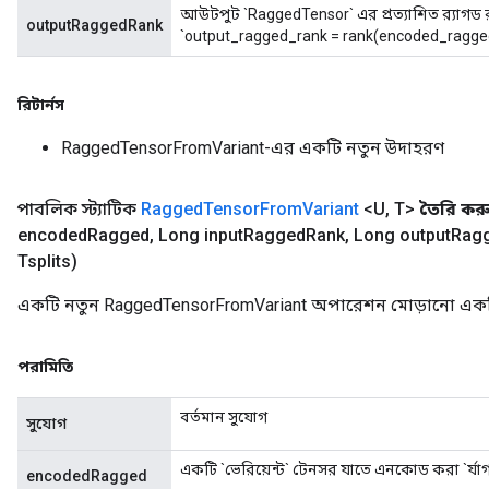
আউটপুট `RaggedTensor` এর প্রত্যাশিত র‍্যাগড র‍্
outputRaggedRank
`output_ragged_rank = rank(encoded_ragged
রিটার্নস
RaggedTensorFromVariant-এর একটি নতুন উদাহরণ
m
পাবলিক স্ট্যাটিক
Ragged
Tensor
From
Variant
<U
,
T>
তৈরি কর
encoded
Ragged
,
Long input
Ragged
Rank
,
Long output
Rag
rs
Tsplits)
eters
ntumParameters
একটি নতুন RaggedTensorFromVariant অপারেশন মোড়ানো একটি 
ters
ropParameters
পরামিতি
s
atorParameters
বর্তমান সুযোগ
সুযোগ
ghtParameters
meters
একটি `ভেরিয়েন্ট` টেনসর যাতে এনকোড করা `র্
encodedRagged
adParameters