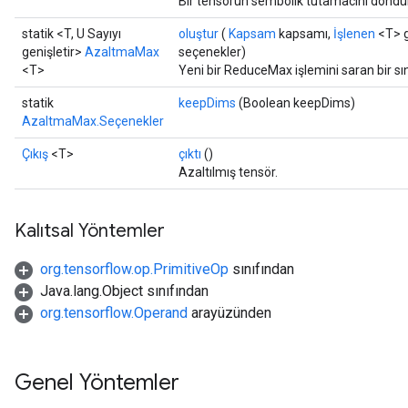
Bir tensörün sembolik tutamacını döndür
statik <T, U Sayıyı
oluştur
(
Kapsam
kapsamı,
İşlenen
<T> gi
genişletir>
AzaltmaMax
seçenekler)
<T>
Yeni bir ReduceMax işlemini saran bir sı
statik
keepDims
(Boolean keepDims)
AzaltmaMax.Seçenekler
Çıkış
<T>
çıktı
()
Azaltılmış tensör.
Kalıtsal Yöntemler
org.tensorflow.op.PrimitiveOp
sınıfından
Java.lang.Object sınıfından
org.tensorflow.Operand
arayüzünden
Genel Yöntemler