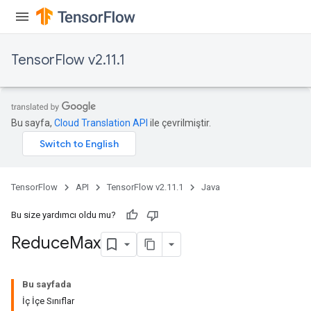
TensorFlow v2.11.1
Bu sayfa,
Cloud Translation API
ile çevrilmiştir.
TensorFlow
API
TensorFlow v2.11.1
Java
Bu size yardımcı oldu mu?
Reduce
Max
Bu sayfada
İç İçe Sınıflar