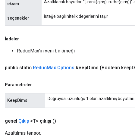
Azaltılacak boyutlar. "[-rank(giriş), rütbe(giriş))" 
ghtParameters
eksen
meters
isteğe bağlı nitelik değerlerini taşır
adParameters
seçenekler
rameters
eters
ientDescentParameters
İadeler
ReducMax'ın yeni bir örneği
public static
Reduc
Max
.
Options
keep
Dims
(Boolean keep
D
Parametreler
Doğruysa, uzunluğu 1 olan azaltılmış boyutları
KeepDims
genel
Çıkış
<T>
çıkışı
()
Azaltılmış tensör.