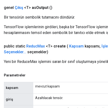
genel
Çıkış
<T>
as
Output
()
Bir tensörün sembolik tutamacını döndürür.
TensorFlow işlemlerinin girdileri, başka bir TensorFlow işleminin
hesaplanmasını temsil eden sembolik bir tanıtıcı elde etmek için
public static
Reduc
Max
<T>
create
(
Kapsam
kapsamı
,
İşl
m
Seçenekler
.
.
.
seçenekler)
Yeni bir ReduceMax işlemini saran bir sınıf oluşturmaya yöneli
rs
eters
Parametreler
ntumParameters
mevcut kapsam
ters
kapsam
ropParameters
Azaltılacak tensör.
s
giriş
atorParameters