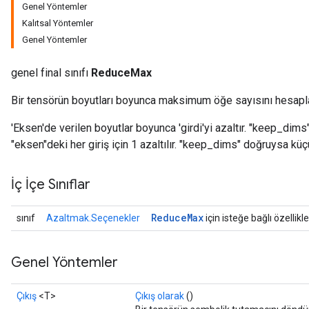
Genel Yöntemler
Kalıtsal Yöntemler
Genel Yöntemler
genel final sınıfı
ReduceMax
Bir tensörün boyutları boyunca maksimum öğe sayısını hesapla
'Eksen'de verilen boyutlar boyunca 'girdi'yi azaltır. "keep_dim
"eksen"deki her giriş için 1 azaltılır. "keep_dims" doğruysa küç
İç İçe Sınıflar
Reduce
Max
sınıf
Azaltmak.Seçenekler
için isteğe bağlı özellikle
Genel Yöntemler
Çıkış
<T>
Çıkış olarak
()