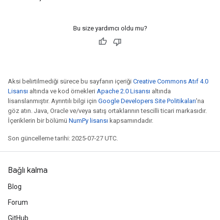
Bu size yardımcı oldu mu?
Aksi belirtilmediği sürece bu sayfanın içeriği
Creative Commons Atıf 4.0
Lisansı
altında ve kod örnekleri
Apache 2.0 Lisansı
altında
lisanslanmıştır. Ayrıntılı bilgi için
Google Developers Site Politikaları
'na
göz atın. Java, Oracle ve/veya satış ortaklarının tescilli ticari markasıdır.
İçeriklerin bir bölümü
NumPy lisansı
kapsamındadır.
Son güncelleme tarihi: 2025-07-27 UTC.
Bağlı kalma
Blog
Forum
GitHub