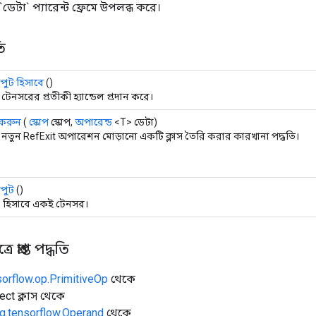
 `ডেটা` প্যারেন্ট ফ্রেমে উপলব্ধ করে।
ি
ুট হিসাবে
()
টেনসরের প্রতীকী হ্যান্ডেল প্রদান করে।
 করুন
(
স্কোপ
স্কোপ,
অপারেন্ড
<T> ডেটা)
নতুন RefExit অপারেশন মোড়ানো একটি ক্লাস তৈরি করার কারখানা পদ্ধতি।
পুট
()
` হিসাবে একই টেনসর।
 প্রাপ্ত পদ্ধতি
sorflow.op.PrimitiveOp
থেকে
ect ক্লাস থেকে
g.tensorflow.Operand
থেকে