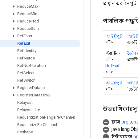
প্রস্থান এর ইনপুট
Reduce
Max
Reduce
Min
পাবলিক পদ্ধত
Reduce
Prod
Reduce
Sum
আউটপুট
আউটপ
Ref
Enter
<T>
একটি 
Ref
Exit
Ref
Identity
স্ট্যাটিক
তৈরি
Ref
Merge
<T>
একটি 
RefExit
Ref
Next
Iteration
<T>
Ref
Select
Ref
Switch
আউটপুট
আউট
Register
Dataset
<T>
`ডেটা
Register
Dataset
V2
Relayout
উত্তরাধিকারসূত্রে
Relayout
Like
Requantization
Range
Per
Channel
ক্লাস
org.ten
Requantize
Per
Channel
java.lang.Obj
Reshape
ইন্টারফেস
or