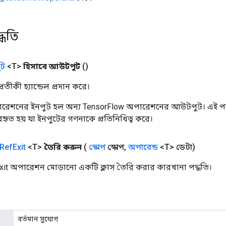
্ধতি
ট
<T>
হিসাবে আউটপুট
()
তীকী হ্যান্ডেল প্রদান করে।
রেশনের ইনপুট হল অন্য TensorFlow অপারেশনের আউটপুট। এই পদ্
্যবহৃত হয় যা ইনপুটের গণনাকে প্রতিনিধিত্ব করে।
Ref
Exit
<T>
তৈরি করুন
(
স্কোপ
স্কোপ
,
অপারেন্ড
<T> ডেটা)
xit অপারেশন মোড়ানো একটি ক্লাস তৈরি করার কারখানা পদ্ধতি।
বর্তমান সুযোগ