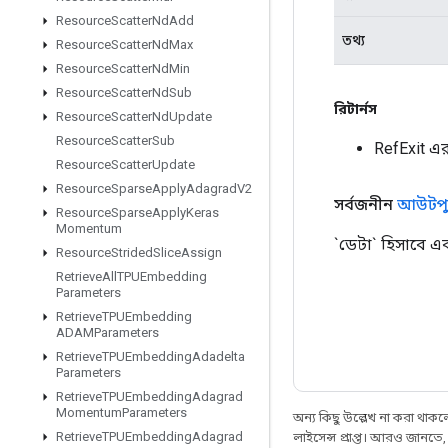
Resource
Scatter
Nd
Add
তথ্য
Resource
Scatter
Nd
Max
Resource
Scatter
Nd
Min
Resource
Scatter
Nd
Sub
রিটার্নস
Resource
Scatter
Nd
Update
Resource
Scatter
Sub
RefExit এ
Resource
Scatter
Update
Resource
Sparse
Apply
Adagrad
V2
সর্বজনীন
আউটপু
Resource
Sparse
Apply
Keras
Momentum
`ডেটা` হিসাবে 
Resource
Strided
Slice
Assign
Retrieve
All
TPUEmbedding
Parameters
Retrieve
TPUEmbedding
ADAMParameters
Retrieve
TPUEmbedding
Adadelta
Parameters
Retrieve
TPUEmbedding
Adagrad
Momentum
Parameters
অন্য কিছু উল্লেখ না করা থাকলে,
Retrieve
TPUEmbedding
Adagrad
লাইসেন্স প্রাপ্ত। আরও জানতে