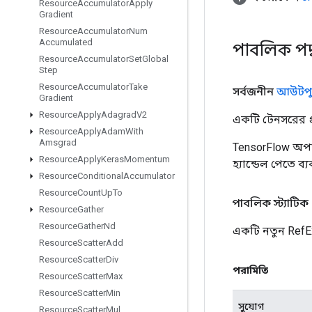
Resource
Accumulator
Apply
Gradient
Resource
Accumulator
Num
Accumulated
পাবলিক পদ
Resource
Accumulator
Set
Global
Step
Resource
Accumulator
Take
সর্বজনীন
আউটপু
Gradient
Resource
Apply
Adagrad
V2
একটি টেনসরের প্র
Resource
Apply
Adam
With
Amsgrad
TensorFlow অপা
Resource
Apply
Keras
Momentum
হ্যান্ডেল পেতে ব
Resource
Conditional
Accumulator
Resource
Count
Up
To
পাবলিক স্ট্যাটিক
Resource
Gather
Resource
Gather
Nd
একটি নতুন RefE
Resource
Scatter
Add
Resource
Scatter
Div
পরামিতি
Resource
Scatter
Max
Resource
Scatter
Min
সুযোগ
Resource
Scatter
Mul