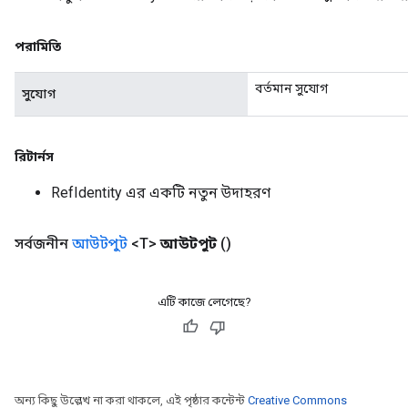
m
পরামিতি
বর্তমান সুযোগ
সুযোগ
rs
eters
ntumParameters
রিটার্নস
ters
RefIdentity এর একটি নতুন উদাহরণ
ropParameters
s
atorParameters
সর্বজনীন
আউটপুট
<T>
আউটপুট
()
ghtParameters
meters
এটি কাজে লেগেছে?
adParameters
rameters
eters
ientDescentParameters
অন্য কিছু উল্লেখ না করা থাকলে, এই পৃষ্ঠার কন্টেন্ট
Creative Commons