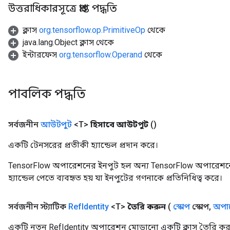
উত্তরাধিকারসূত্রে প্রাপ্ত পদ্ধতি
ক্লাস
org.tensorflow.op.PrimitiveOp
থেকে
java.lang.Object ক্লাস থেকে
ইন্টারফেস
org.tensorflow.Operand
থেকে
পাবলিক পদ্ধতি
সর্বজনীন
আউটপুট
<T>
হিসাবে আউটপুট
()
একটি টেনসরের প্রতীকী হ্যান্ডেল প্রদান করে।
TensorFlow অপারেশনের ইনপুট হল অন্য TensorFlow অপারেশনে
হ্যান্ডেল পেতে ব্যবহৃত হয় যা ইনপুটের গণনাকে প্রতিনিধিত্ব করে।
সর্বজনীন স্ট্যাটিক
Ref
Identity
<T>
তৈরি করুন
(
স্কোপ
স্কোপ
,
অপার
একটি নতুন RefIdentity অপারেশন মোড়ানো একটি ক্লাস তৈরি কর