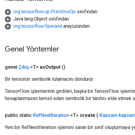
org.tensorflow.op.PrimitiveOp
sınıfından
Java.lang.Object sınıfından
org.tensorflow.Operand
arayüzünden
Genel Yöntemler
genel
Çıkış
<T>
as
Output
()
Bir tensörün sembolik tutamacını döndürür.
TensorFlow işlemlerinin girdileri, başka bir TensorFlow işleminin
hesaplanmasını temsil eden sembolik bir tanıtıcı elde etmek için
public static
Ref
Next
Iteration
<T>
create
(
Kapsam kapsam
Yeni bir RefNextIteration işlemini saran bir sınıf oluşturmaya y
m