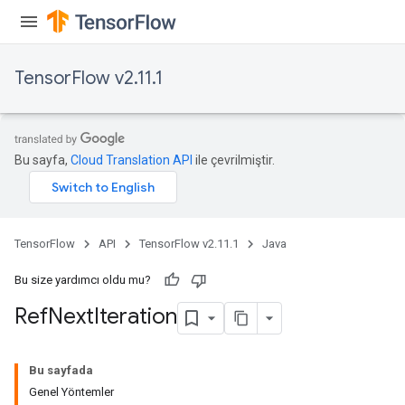
TensorFlow v2.11.1
Bu sayfa,
Cloud Translation API
ile çevrilmiştir.
TensorFlow
API
TensorFlow v2.11.1
Java
Bu size yardımcı oldu mu?
Ref
Next
Iteration
Bu sayfada
Genel Yöntemler