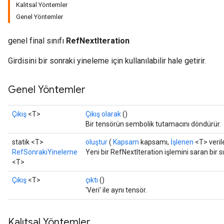
Kalıtsal Yöntemler
Genel Yöntemler
genel final sınıfı
RefNextIteration
Girdisini bir sonraki yineleme için kullanılabilir hale getirir.
Genel Yöntemler
Çıkış
<T>
Çıkış olarak
()
Bir tensörün sembolik tutamacını döndürür.
statik <T>
oluştur
(
Kapsam
kapsamı,
İşlenen
<T> verile
RefSonrakiYineleme
Yeni bir RefNextIteration işlemini saran bir 
<T>
Çıkış
<T>
çıktı
()
'Veri' ile aynı tensör.
Kalıtsal Yöntemler