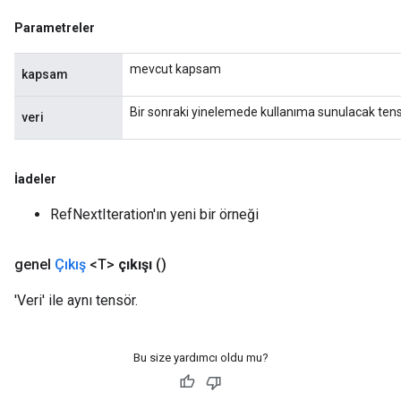
Parametreler
rs
mevcut kapsam
kapsam
eters
ntumParameters
Bir sonraki yinelemede kullanıma sunulacak tens
veri
ters
ropParameters
s
İadeler
atorParameters
RefNextIteration'ın yeni bir örneği
ghtParameters
meters
adParameters
genel
Çıkış
<T>
çıkışı
()
rameters
'Veri' ile aynı tensör.
eters
ientDescentParameters
Bu size yardımcı oldu mu?