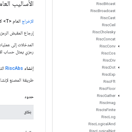
الأساليب العا
Risc
Bitcast
Risc
Broadcast
Risc
Cast
الإخراج
العام <T>
ك
Risc
Ceil
Risc
Cholesky
إرجاع المقبض الرمزي
Risc
Concat
Risc
Conv
رمزي يمثل حساب الإ
Risc
Cos
Risc
Div
Risc
Dot
إنشاء
Abs
Risc
الثا
Risc
Exp
طريقة المصنع لإنشاء فئة تغ
Risc
Fft
Risc
Floor
Risc
Gather
حدود
Risc
Imag
Risc
Is
Finite
نِطَاق
Risc
Log
Risc
Logical
And
Risc
Logical
Not