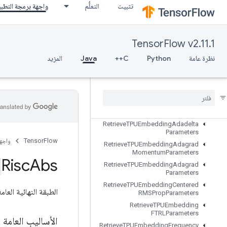
تثبيت
التعلُّم
واجهة برمجة التطب
ResourceScatterNdUpdate
ResourceScatterSub
ResourceScatterUpdate
TensorFlow v2.11.1
ResourceSparseApplyAdagradV2
نظرة عامة
Python
C++
Java
المزيد
ResourceSparseApplyKerasMomentum
Resource
Strided
Slice
Assign
Retrieve
All
TPUEmbedding
Parameters
Retrieve
TPUEmbedding
ADAMParameters
Retrieve
TPUEmbedding
Adadelta
Parameters
TensorFlow
واجه
Retrieve
TPUEmbedding
Adagrad
Momentum
Parameters
Risc
Abs
Retrieve
TPUEmbedding
Adagrad
Parameters
Retrieve
TPUEmbedding
Centered
الطبقة النهائية العام
RMSProp
Parameters
Retrieve
TPUEmbedding
FTRLParameters
الأساليب العامة
Retrieve
TPUEmbedding
Frequency