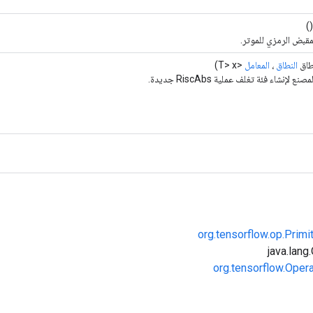
(
مقبض الرمزي للموتر.
طاق
النطاق
،
المعامل
<T> x)
ع لإنشاء فئة تغلف عملية RiscAbs جديدة.
org.tensorflow.op.Primi
org.tensorflow.Oper