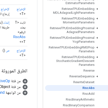
Estimator
Parameters
الإخراج
كإخراج
)
Retrieve
TPUEmbedding
MDLAdagrad
Light
Parameters
<T>
إرجاع ال
Retrieve
TPUEmbedding
ثابت <T
إنشاء
(ن
Momentum
Parameters
يمتد
طريقة المصن
Retrieve
TPUEmbedding
Proximal
الرقم>
Adagrad
Parameters
RiscAbs
Retrieve
TPUEmbedding
Proximal
<T>
Yogi
Parameters
Retrieve
TPUEmbedding
RMSProp
الإخراج
ص
()
Parameters
<T>
Retrieve
TPUEmbedding
Stochastic
Gradient
Descent
Parameters
الطرق الموروثة
Reverse
Reverse
Sequence
من فئة
tiveOp
Rewrite
Dataset
من فئة java.lang.Object
Risc
Abs
من الواجهة
and
Risc
Add
Risc
Binary
Arithmetic
Risc
Binary
Comparison