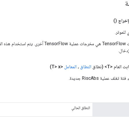
مة
إخراج
()
 للموتر.
المدخلات إلى عمليات TensorFlow هي مخرجات عملية rFlow
دخال.
بت العام <T>
(نطاق
النطاق
،
المعامل
<T> x)
لف عملية RiscAbs جديدة.
النطاق الحالي