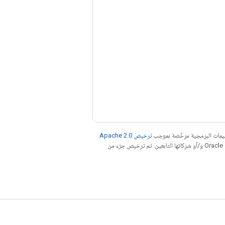
عليمات البرمجية مرخّصة بموجب
ترخيص Apache 2.0‏
.
. إنّ Java هي علامة تجارية مسجَّلة لشركة Oracle و/أو شركائها التابعين. تم ترخيص جزء من