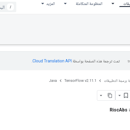
يقات
المنظومة المتكاملة
المزيد
/
تمت ترجمة هذه الصفحة بواسطة
Cloud Translation API‏
.
ة برمجة التطبيقات
TensorFlow v2.11.1
Java
ة
RiscAbs