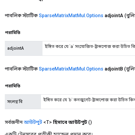
পাবলিক স্ট্যাটিক
Sparse
Matrix
Mat
Mul
.
Options
adjoint
A
(বুলি
পরামিতি
ইঙ্গিত করে যে `a` সংযোজিত-ট্রান্সপোজ করা উচিত ক
adjointA
পাবলিক স্ট্যাটিক
Sparse
Matrix
Mat
Mul
.
Options
adjoint
B
(বুলি
পরামিতি
ইঙ্গিত করে যে `b` কনজুগেট-ট্রান্সপোজ করা উচিত কি
সংলগ্ন বি
সর্বজনীন
আউটপুট
<T>
হিসাবে আউটপুট
()
একটি টেনসরের প্রতীকী হ্যান্ডেল প্রদান করে।