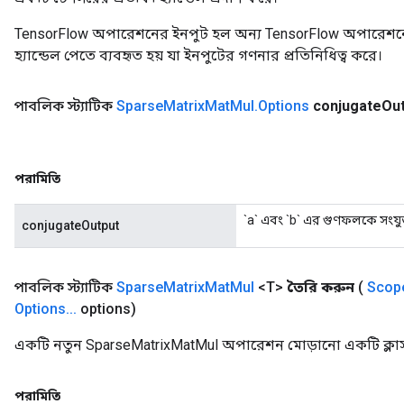
TensorFlow অপারেশনের ইনপুট হল অন্য TensorFlow অপারেশনে
হ্যান্ডেল পেতে ব্যবহৃত হয় যা ইনপুটের গণনার প্রতিনিধিত্ব করে।
পাবলিক স্ট্যাটিক
Sparse
Matrix
Mat
Mul
.
Options
conjugate
Ou
পরামিতি
`a` এবং `b` এর গুণফলকে সংযুক
conjugateOutput
পাবলিক স্ট্যাটিক
Sparse
Matrix
Mat
Mul
<T>
তৈরি করুন
(
Scop
Options
.
.
.
options)
একটি নতুন SparseMatrixMatMul অপারেশন মোড়ানো একটি ক্লাস
পরামিতি