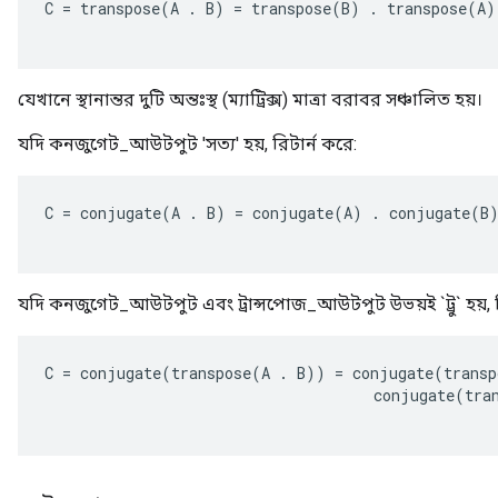
C
=
transpose
(
A
.
B
)
=
transpose
(
B
)
.
transpose
(
A
)
যেখানে স্থানান্তর দুটি অন্তঃস্থ (ম্যাট্রিক্স) মাত্রা বরাবর সঞ্চালিত হয়।
যদি কনজুগেট_আউটপুট 'সত্য' হয়, রিটার্ন করে:
C
=
conjugate
(
A
.
B
)
=
conjugate
(
A
)
.
conjugate
(
B
যদি কনজুগেট_আউটপুট এবং ট্রান্সপোজ_আউটপুট উভয়ই `ট্রু` হয়, র
C
=
conjugate
(
transpose
(
A
.
B
))
=
conjugate
(
transp
conjugate
(
tra