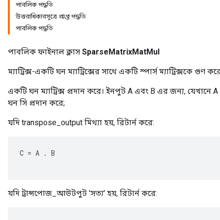
পাবলিক পদ্ধতি
উত্তরাধিকারসূত্রে প্রাপ্ত পদ্ধতি
পাবলিক পদ্ধতি
পাবলিক ফাইনাল ক্লাস
SparseMatrixMatMul
ম্যাট্রিক্স-একটি ঘন ম্যাট্রিক্সের সাথে একটি স্পার্স ম্যাট্রিক্সকে গুণ কর
একটি ঘন ম্যাট্রিক্স প্রদান করে। ইনপুট A এবং B এর জন্য, যেখা
ঘন সি প্রদান করে;
যদি transpose_output মিথ্যা হয়, রিটার্ন করে:
C
=
A
.
B
যদি ট্রান্সপোজ_আউটপুট 'সত্য' হয়, রিটার্ন করে: