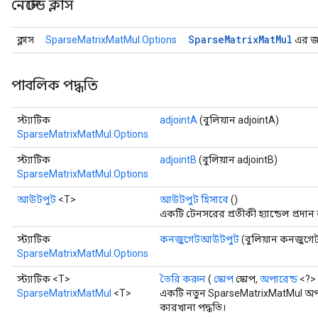
নেস্টেড ক্লাস
Sparse
Matrix
Mat
Mul
ক্লাস
SparseMatrixMatMul.Options
এর জন্
পাবলিক পদ্ধতি
স্ট্যাটিক
adjointA
(বুলিয়ান adjointA)
SparseMatrixMatMul.Options
স্ট্যাটিক
adjointB
(বুলিয়ান adjointB)
SparseMatrixMatMul.Options
আউটপুট
<T>
আউটপুট হিসাবে
()
একটি টেনসরের প্রতীকী হ্যান্ডেল প্রদান
স্ট্যাটিক
কনজুগেটআউটপুট
(বুলিয়ান কনজুগ
x
SparseMatrixMatMul.Options
স্ট্যাটিক <T>
তৈরি করুন
(
স্কোপ
স্কোপ,
অপারেন্ড
<?> 
SparseMatrixMatMul
<T>
একটি নতুন SparseMatrixMatMul অপা
কারখানা পদ্ধতি।