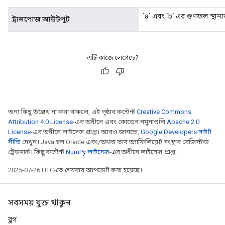
`a` এবং `b` এর গুণফল স্থানা
ট্রান্সপোজ আউটপুট
এটি কাজে লেগেছে?
অন্য কিছু উল্লেখ না করা থাকলে, এই পৃষ্ঠার কন্টেন্ট
Creative Commons
Attribution 4.0 License
-এর অধীনে এবং কোডের নমুনাগুলি
Apache 2.0
License
-এর অধীনে লাইসেন্স প্রাপ্ত। আরও জানতে,
Google Developers সাইট
নীতি
দেখুন। Java হল Oracle এবং/অথবা তার অ্যাফিলিয়েট সংস্থার রেজিস্টার্ড
ট্রেডমার্ক। কিছু কন্টেন্ট
NumPy লাইসেন্স
-এর অধীনে লাইসেন্স প্রাপ্ত।
2025-07-26 UTC-তে শেষবার আপডেট করা হয়েছে।
সবসময় যুক্ত থাকুন
ব্লগ