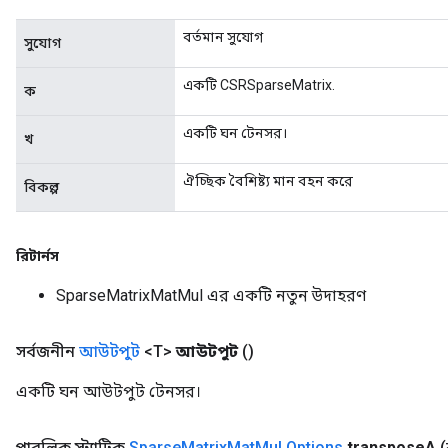
বর্তমান সুযোগ
সুযোগ
একটি CSRSparseMatrix.
ক
একটি ঘন টেনসর।
খ
ঐচ্ছিক বৈশিষ্ট্য মান বহন করে
বিকল্প
রিটার্নস
SparseMatrixMatMul এর একটি নতুন উদাহরণ
সর্বজনীন
আউটপুট
<T>
আউটপুট
()
একটি ঘন আউটপুট টেনসর।
পাবলিক স্ট্যাটিক
Sparse
Matrix
Mat
Mul
.
Options
transpose
A
(