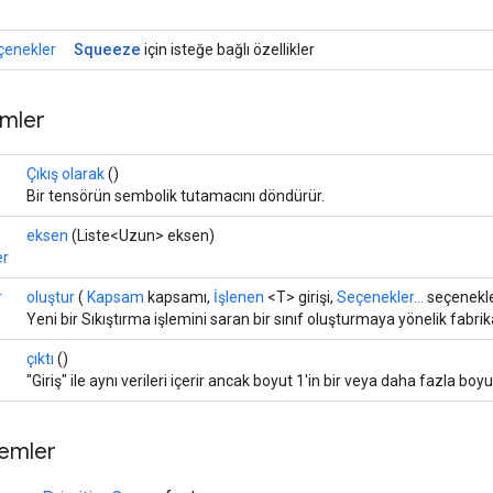
Squeeze
çenekler
için isteğe bağlı özellikler
mler
Çıkış olarak
()
Bir tensörün sembolik tutamacını döndürür.
eksen
(Liste<Uzun> eksen)
er
r
oluştur
(
Kapsam
kapsamı,
İşlenen
<T> girişi,
Seçenekler...
seçenekle
Yeni bir Sıkıştırma işlemini saran bir sınıf oluşturmaya yönelik fabri
çıktı
()
"Giriş" ile aynı verileri içerir ancak boyut 1'in bir veya daha fazla boyut
temler