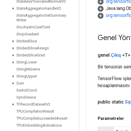
org.tensorfl
Stateless
Truncated
Normal
V2
Java.lang.Ob
Stats
Aggregator
Handle
V2
org.tensorf
Stats
Aggregator
Set
Summary
Writer
Stochastic
Cast
To
Int
Stop
Gradient
Genel Yön
Strided
Slice
Strided
Slice
Assign
genel
Çıkış
<T>
Strided
Slice
Grad
String
Lower
Bir tensörün sem
String
NGrams
String
Upper
TensorFlow işleml
Sum
hesaplanmasını t
Switch
Cond
Sync
Device
public static
Sq
TFRecord
Dataset
V2
TPUCompilation
Result
Parametreler
TPUCompile
Succeeded
Assert
TPUEmbedding
Activations