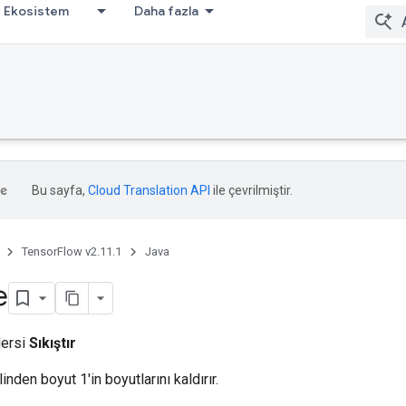
Ekosistem
Daha fazla
Bu sayfa,
Cloud Translation API
ile çevrilmiştir.
TensorFlow v2.11.1
Java
e
dersi
Sıkıştır
inden boyut 1'in boyutlarını kaldırır.