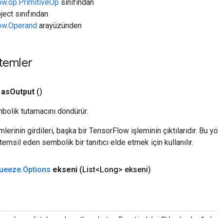
ow.op.PrimitiveOp
sınıfından
ject sınıfından
low.Operand
arayüzünden
temler
as
Output
()
bolik tutamacını döndürür.
erinin girdileri, başka bir TensorFlow işleminin çıktılarıdır. Bu yö
emsil eden sembolik bir tanıtıcı elde etmek için kullanılır.
ueeze
.
Options
ekseni
(List<Long> ekseni)