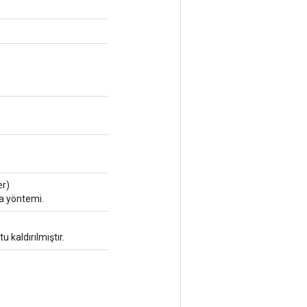
r)
ka yöntemi.
u kaldırılmıştır.