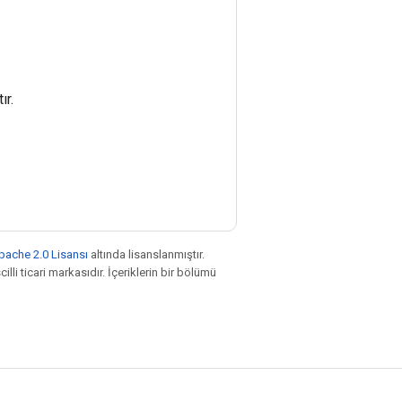
ır.
pache 2.0 Lisansı
altında lisanslanmıştır.
illi ticari markasıdır. İçeriklerin bir bölümü