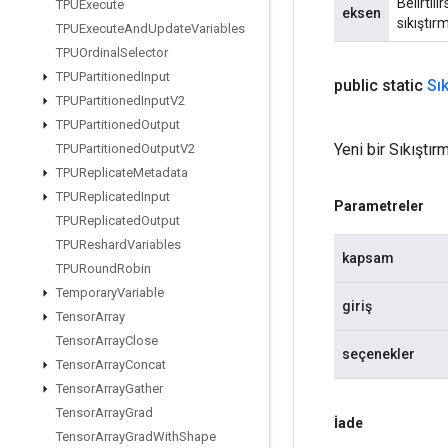
Belirtil
TPUExecute
eksen
sıkıştır
TPUExecute
And
Update
Variables
TPUOrdinal
Selector
TPUPartitioned
Input
public static
Sık
TPUPartitioned
Input
V2
TPUPartitioned
Output
Yeni bir Sıkıştır
TPUPartitioned
Output
V2
TPUReplicate
Metadata
TPUReplicated
Input
Parametreler
TPUReplicated
Output
TPUReshard
Variables
kapsam
TPURound
Robin
Temporary
Variable
giriş
Tensor
Array
Tensor
Array
Close
seçenekler
Tensor
Array
Concat
Tensor
Array
Gather
Tensor
Array
Grad
İade
Tensor
Array
Grad
With
Shape