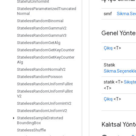
Stateful
Uniform
Int
Stateless
Parameterized
Truncated
sınıf
Sıkma.Se
Normal
Stateless
Random
Binomial
Stateless
Random
Gamma
V2
Genel Yönte
Stateless
Random
Gamma
V3
Stateless
Random
Get
Alg
Çıkış
<T>
Stateless
Random
Get
Key
Counter
Stateless
Random
Get
Key
Counter
Alg
Statik
Stateless
Random
Normal
V2
Sıkma.Seçenekl
Stateless
Random
Poisson
statik <T>
Sıkıştı
Stateless
Random
Uniform
Full
Int
<T>
Stateless
Random
Uniform
Full
Int
V2
Çıkış
<T>
Stateless
Random
Uniform
Int
V2
Stateless
Random
Uniform
V2
Stateless
Sample
Distorted
Bounding
Box
Kalıtsal Yön
Stateless
Shuffle