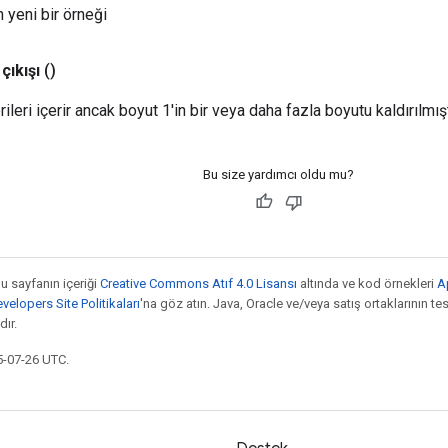
 yeni bir örneği
çıkışı
()
erileri içerir ancak boyut 1'in bir veya daha fazla boyutu kaldırılmışt
Bu size yardımcı oldu mu?
bu sayfanın içeriği
Creative Commons Atıf 4.0 Lisansı
altında ve kod örnekleri
A
elopers Site Politikaları
'na göz atın. Java, Oracle ve/veya satış ortaklarının tesc
ır.
5-07-26 UTC.