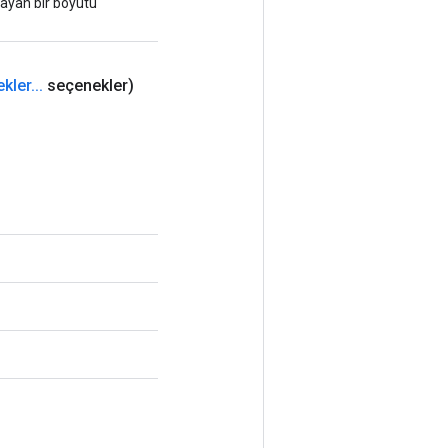
lmayan bir boyutu
kler
.
.
.
seçenekler)