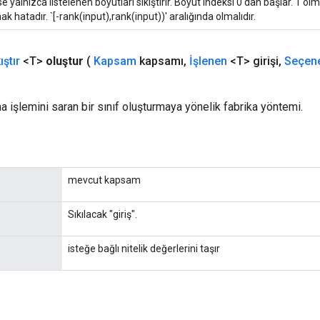
irse yalnızca listelenen boyutları sıkıştırır. Boyut indeksi 0'dan başlar. 1 o
mak hatadır. `[-rank(input),rank(input))' aralığında olmalıdır.
ıştır
<T>
oluştur
(
Kapsam
kapsamı
,
İşlenen
<T> girişi
,
Seçene
ma işlemini saran bir sınıf oluşturmaya yönelik fabrika yöntemi.
mevcut kapsam
Sıkılacak "giriş".
isteğe bağlı nitelik değerlerini taşır