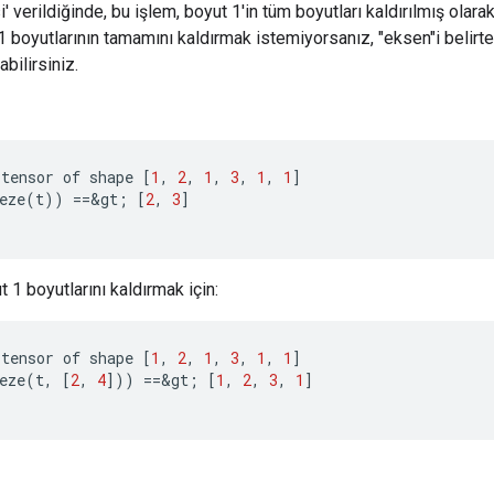
si' verildiğinde, bu işlem, boyut 1'in tüm boyutları kaldırılmış olara
1 boyutlarının tamamını kaldırmak istemiyorsanız, "eksen"i belirter
abilirsiniz.
tensor
of
shape
[
1
,
2
,
1
,
3
,
1
,
1
]
eze
(
t
))
==
&
gt
;
[
2
,
3
]
t 1 boyutlarını kaldırmak için:
tensor
of
shape
[
1
,
2
,
1
,
3
,
1
,
1
]
eze
(
t
,
[
2
,
4
]
))
==
&
gt
;
[
1
,
2
,
3
,
1
]
r