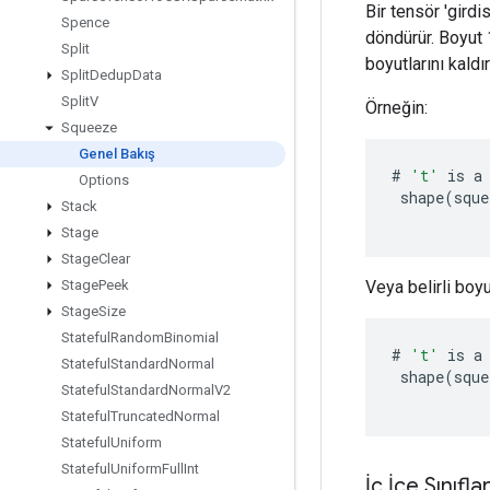
Bir tensör 'girdi
Spence
döndürür. Boyut 
Split
boyutlarını kaldır
Split
Dedup
Data
Split
V
Örneğin:
Squeeze
Genel Bakış
#
't'
is
a
Options
shape
(
sque
Stack
Stage
Stage
Clear
Veya belirli boyu
Stage
Peek
Stage
Size
Stateful
Random
Binomial
#
't'
is
a
Stateful
Standard
Normal
shape
(
sque
Stateful
Standard
Normal
V2
Stateful
Truncated
Normal
Stateful
Uniform
Stateful
Uniform
Full
Int
İç İçe Sınıfla