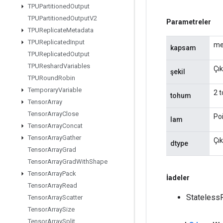
TPUPartitioned
Output
TPUPartitioned
Output
V2
Parametreler
TPUReplicate
Metadata
TPUReplicated
Input
me
kapsam
TPUReplicated
Output
TPUReshard
Variables
Çık
şekil
TPURound
Robin
Temporary
Variable
2 t
tohum
Tensor
Array
Tensor
Array
Close
Poi
lam
Tensor
Array
Concat
Tensor
Array
Gather
Çık
dtype
Tensor
Array
Grad
Tensor
Array
Grad
With
Shape
Tensor
Array
Pack
İadeler
Tensor
Array
Read
Stateless
Tensor
Array
Scatter
Tensor
Array
Size
Tensor
Array
Split