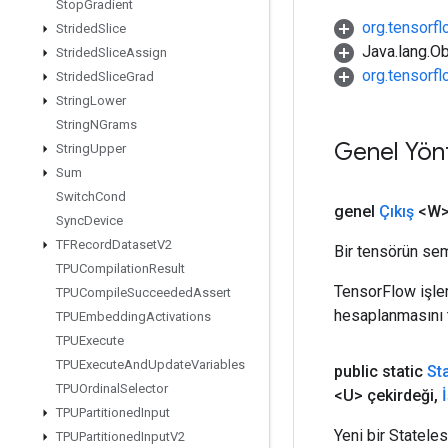
Stop
Gradient
org.tensorfl
Strided
Slice
Java.lang.Ob
Strided
Slice
Assign
org.tensorf
Strided
Slice
Grad
String
Lower
String
NGrams
Genel Yön
String
Upper
Sum
Switch
Cond
genel
Çıkış
<W
Sync
Device
TFRecord
Dataset
V2
Bir tensörün sem
TPUCompilation
Result
TensorFlow işleml
TPUCompile
Succeeded
Assert
hesaplanmasını t
TPUEmbedding
Activations
TPUExecute
TPUExecute
And
Update
Variables
public static
St
TPUOrdinal
Selector
<U> çekirdeği
,
TPUPartitioned
Input
Yeni bir Statele
TPUPartitioned
Input
V2