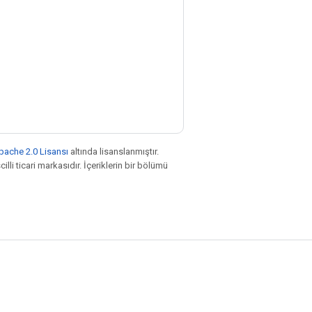
pache 2.0 Lisansı
altında lisanslanmıştır.
illi ticari markasıdır. İçeriklerin bir bölümü