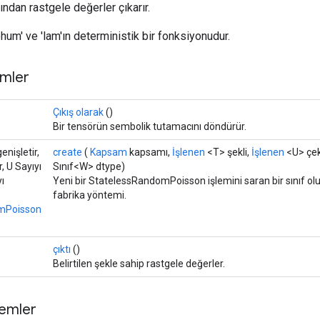
ndan rastgele değerler çıkarır.
'tohum' ve 'lam'ın deterministik bir fonksiyonudur.
mler
Çıkış olarak
()
Bir tensörün sembolik tutamacını döndürür.
enişletir,
create
(
Kapsam
kapsamı,
İşlenen
<T> şekli,
İşlenen
<U> çek
r, U Sayıyı
Sınıf<W> dtype)
yı
Yeni bir StatelessRandomPoisson işlemini saran bir sınıf o
fabrika yöntemi.
mPoisson
çıktı
()
Belirtilen şekle sahip rastgele değerler.
temler