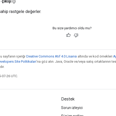
>
çıkışı
()
sahip rastgele değerler.
Bu size yardımcı oldu mu?
bu sayfanın içeriği
Creative Commons Atıf 4.0 Lisansı
altında ve kod örnekleri
A
elopers Site Politikaları
'na göz atın. Java, Oracle ve/veya satış ortaklarının tesc
ır.
5-07-26 UTC.
Destek
Sorun izleyici