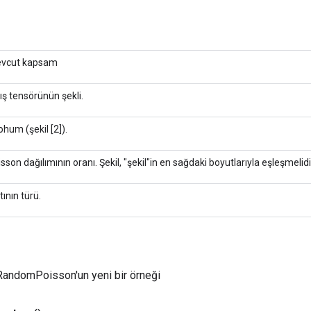
vcut kapsam
ış tensörünün şekli.
ohum (şekil [2]).
sson dağılımının oranı. Şekil, "şekil"in en sağdaki boyutlarıyla eşleşmelidi
tının türü.
RandomPoisson'un yeni bir örneği