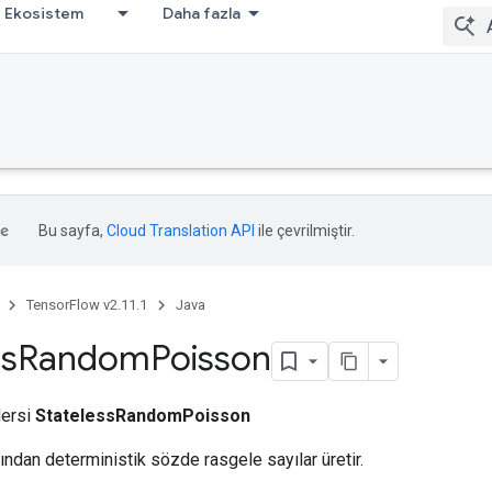
Ekosistem
Daha fazla
Bu sayfa,
Cloud Translation API
ile çevrilmiştir.
TensorFlow v2.11.1
Java
ss
Random
Poisson
dersi
StatelessRandomPoisson
ndan deterministik sözde rasgele sayılar üretir.