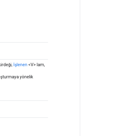
irdeği,
İşlenen
<V> lam,
luşturmaya yönelik