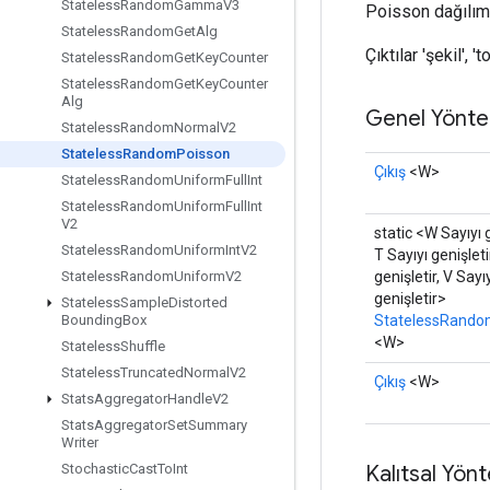
Stateless
Random
Gamma
V3
Poisson dağılımı
Stateless
Random
Get
Alg
Çıktılar 'şekil', 
Stateless
Random
Get
Key
Counter
Stateless
Random
Get
Key
Counter
Alg
Genel Yönte
Stateless
Random
Normal
V2
Stateless
Random
Poisson
Çıkış
<W>
Stateless
Random
Uniform
Full
Int
Stateless
Random
Uniform
Full
Int
V2
static <W Sayıyı g
Stateless
Random
Uniform
Int
V2
T Sayıyı genişleti
genişletir, V Sayı
Stateless
Random
Uniform
V2
genişletir>
Stateless
Sample
Distorted
StatelessRando
Bounding
Box
<W>
Stateless
Shuffle
Stateless
Truncated
Normal
V2
Çıkış
<W>
Stats
Aggregator
Handle
V2
Stats
Aggregator
Set
Summary
Writer
Kalıtsal Yön
Stochastic
Cast
To
Int