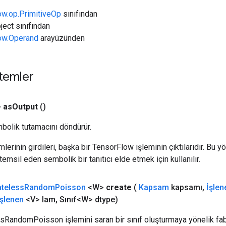
ow.op.PrimitiveOp
sınıfından
ject sınıfından
low.Operand
arayüzünden
temler
>
as
Output
()
bolik tutamacını döndürür.
erinin girdileri, başka bir TensorFlow işleminin çıktılarıdır. Bu yö
emsil eden sembolik bir tanıtıcı elde etmek için kullanılır.
ateless
Random
Poisson
<W>
create
(
Kapsam
kapsamı
,
İşlen
İşlenen
<V> lam
,
Sınıf<W> dtype)
ssRandomPoisson işlemini saran bir sınıf oluşturmaya yönelik fab