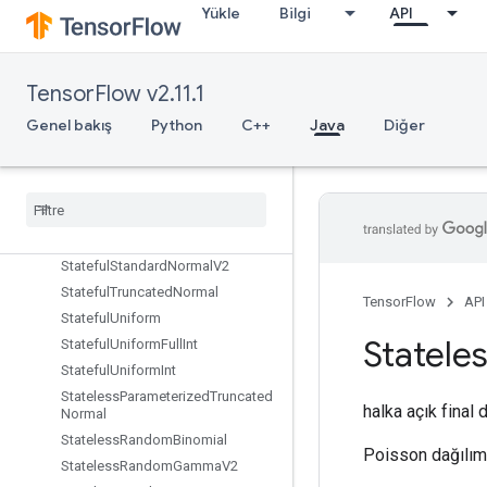
SplitDedupData
Yükle
Bilgi
API
SplitV
Squeeze
Stack
TensorFlow v2.11.1
Stage
Genel bakış
Python
C++
Java
Diğer
StageClear
Stage
Peek
Stage
Size
Stateful
Random
Binomial
Stateful
Standard
Normal
Stateful
Standard
Normal
V2
Stateful
Truncated
Normal
TensorFlow
API
Stateful
Uniform
Statele
Stateful
Uniform
Full
Int
Stateful
Uniform
Int
Stateless
Parameterized
Truncated
halka açık final 
Normal
Stateless
Random
Binomial
Poisson dağılımı
Stateless
Random
Gamma
V2