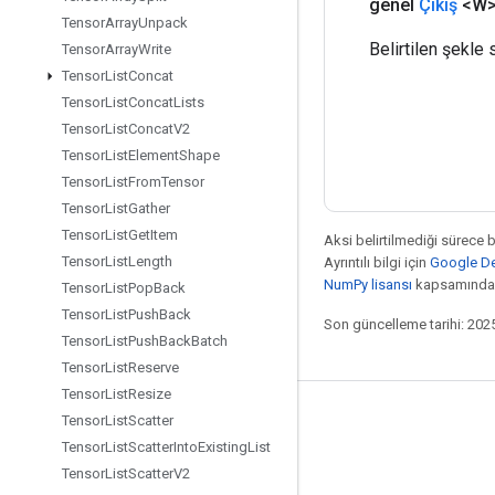
genel
Çıkış
<W
Tensor
Array
Unpack
Belirtilen şekle 
Tensor
Array
Write
Tensor
List
Concat
Tensor
List
Concat
Lists
Tensor
List
Concat
V2
Tensor
List
Element
Shape
Tensor
List
From
Tensor
Tensor
List
Gather
Tensor
List
Get
Item
Aksi belirtilmediği sürece 
Tensor
List
Length
Ayrıntılı bilgi için
Google Dev
NumPy lisansı
kapsamındad
Tensor
List
Pop
Back
Tensor
List
Push
Back
Son güncelleme tarihi: 202
Tensor
List
Push
Back
Batch
Tensor
List
Reserve
Tensor
List
Resize
Bağlı kalma
Tensor
List
Scatter
Tensor
List
Scatter
Into
Existing
List
Blog
Tensor
List
Scatter
V2