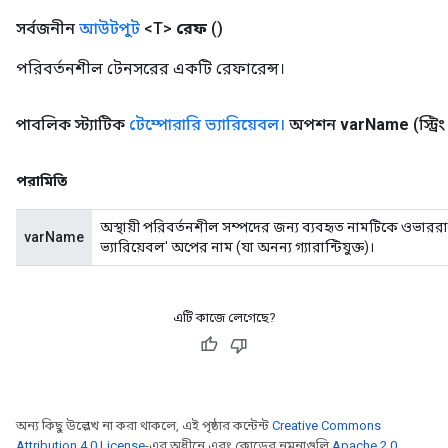
সর্বজনীন
আউটপুট
<T>
রেফ
()
পরিবর্তনশীল টেনসরের একটি রেফারেন্স।
পাবলিক স্ট্যাটিক
টেম্পোরারি ভ্যারিয়েবল।
অপশন
var
Name
(স্ট্রি
পরামিতি
অস্থায়ী পরিবর্তনশীল সম্পদের জন্য ব্যবহৃত নামটিকে ওভারর
varName
ভ্যারিয়েবল' অপের নাম (যা অনন্য গ্যারান্টিযুক্ত)।
এটি কাজে লেগেছে?
অন্য কিছু উল্লেখ না করা থাকলে, এই পৃষ্ঠার কন্টেন্ট
Creative Commons
Attribution 4.0 License
-এর অধীনে এবং কোডের নমুনাগুলি
Apache 2.0