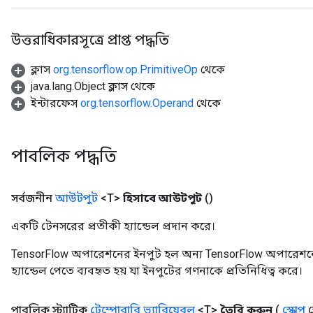
উত্তরাধিকারসূত্রে প্রাপ্ত পদ্ধতি
ক্লাস
org.tensorflow.op.PrimitiveOp
থেকে
java.lang.Object ক্লাস থেকে
ইন্টারফেস
org.tensorflow.Operand
থেকে
পাবলিক পদ্ধতি
সর্বজনীন
আউটপুট
<T>
হিসাবে আউটপুট
()
একটি টেনসরের প্রতীকী হ্যান্ডেল প্রদান করে।
TensorFlow অপারেশনের ইনপুট হল অন্য TensorFlow অপারেশনে
হ্যান্ডেল পেতে ব্যবহৃত হয় যা ইনপুটের গণনাকে প্রতিনিধিত্ব করে।
পাবলিক স্ট্যাটিক
টেম্পোরারি ভ্যারিয়েবল
<T>
তৈরি করুন
(
স্কোপ
স