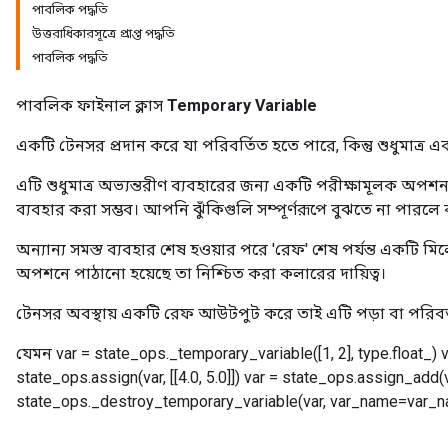
পাবলিক পদ্ধতি
উত্তরাধিকারসূত্রে প্রাপ্ত পদ্ধতি
পাবলিক পদ্ধতি
পাবলিক ফাইনাল ক্লাস
Temporary Variable
একটি টেনসর প্রদান করে যা পরিবর্তিত হতে পারে, কিন্তু শুধুমাত্
এটি শুধুমাত্র অভ্যন্তরীণ ব্যবহারের জন্য একটি পরীক্ষামূলক অ
ব্যবহার করা সম্ভব। আপনি ঝুঁকিগুলি সম্পূর্ণরূপে বুঝতে না পারলে
অন্যান্য সমস্ত ব্যবহার শেষ হওয়ার পরে 'রেফ' শেষ পর্যন্ত একটি মিলে 
অপশনে পাঠানো হয়েছে তা নিশ্চিত করা কলারের দায়িত্ব।
টেনসর অবস্থায় একটি রেফ আউটপুট করে তাই এটি পড়া বা পরিবর
যেমন var = state_ops._temporary_variable([1, 2], type.float_)
state_ops.assign(var, [[4.0, 5.0]]) var = state_ops.assign_add(var, 
state_ops._destroy_temporary_variable(var, var_name=var_