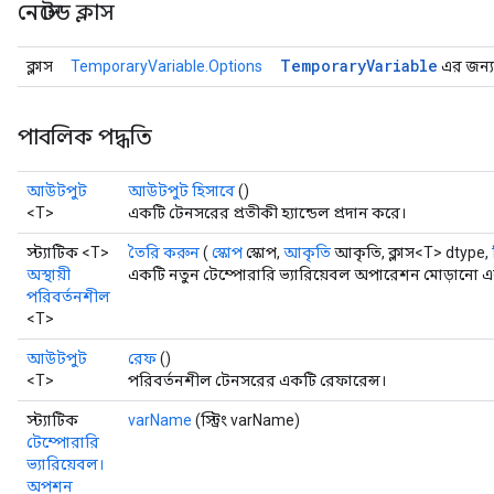
নেস্টেড ক্লাস
Temporary
Variable
ক্লাস
TemporaryVariable.Options
এর জন্য 
পাবলিক পদ্ধতি
আউটপুট
আউটপুট হিসাবে
()
<T>
একটি টেনসরের প্রতীকী হ্যান্ডেল প্রদান করে।
স্ট্যাটিক <T>
তৈরি করুন
(
স্কোপ
স্কোপ,
আকৃতি
আকৃতি, ক্লাস<T> dtype,
অস্থায়ী
একটি নতুন টেম্পোরারি ভ্যারিয়েবল অপারেশন মোড়ানো একটি
পরিবর্তনশীল
<T>
আউটপুট
রেফ
()
<T>
পরিবর্তনশীল টেনসরের একটি রেফারেন্স।
স্ট্যাটিক
varName
(স্ট্রিং varName)
টেম্পোরারি
ভ্যারিয়েবল।
অপশন