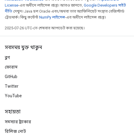
License
-এর অধীনে লাইসেন্স প্রাপ্ত। আরও জানতে,
Google Developers সাইট
নীতি
দেখুন। Java হল Oracle এবং/অথবা তার অ্যাফিলিয়েট সংস্থার রেজিস্টার্ড
ট্রেডমার্ক। কিছু কন্টেন্ট
NumPy লাইসেন্স
-এর অধীনে লাইসেন্স প্রাপ্ত।
2025-07-26 UTC-তে শেষবার আপডেট করা হয়েছে।
সবসময় যুক্ত থাকুন
ব্লগ
ফোরাম
GitHub
Twitter
YouTube
সহায়তা
সমস্যার ট্র্যাকার
রিলিজ নোট