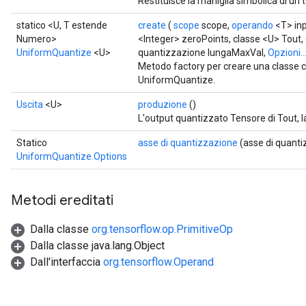
Restituisce la maniglia simbolica di un 
statico <U, T estende
create
(
scope
scope,
operando
<T> in
Numero>
<Integer> zeroPoints, classe <U> Tout
UniformQuantize
<U>
quantizzazione lungaMaxVal,
Opzioni..
Metodo factory per creare una classe 
UniformQuantize.
Uscita
<U>
produzione
()
L'output quantizzato Tensore di Tout, la
Statico
asse di quantizzazione
(asse di quanti
UniformQuantize.Options
Metodi ereditati
Dalla classe
org.tensorflow.op.PrimitiveOp
Dalla classe java.lang.Object
Dall'interfaccia
org.tensorflow.Operand