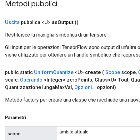
Metodi pubblici
Uscita
pubblica <U>
as
Output
()
Restituisce la maniglia simbolica di un tensore.
Gli input per le operazioni TensorFlow sono output di un'alt
viene utilizzato per ottenere un handle simbolico che rappresent
public static
Uniform
Quantize
<U>
create
(
Scope
scope
,
scale
,
Operando
<Integer> zero
Points
,
Class<U> Tout
,
Quan
Quantizzazione lunga
Max
Val
,
Opzioni
.
.
.
opzioni)
Metodo factory per creare una classe che racchiude una nuov
Parametri
ambito attuale
scopo