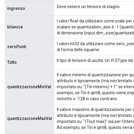
Deve essere un tensore di stagno.
ingresso
I valori float da utilizzare come scale pe
bilancia
scalare se quantization_axis è -1 (quanti
di dimensione (input.dim_size(quantizati
I valori int32 da utilizzare come zero_po
zeroPunti
di forma delle squame.
Il tipo di tensore di uscita. Un tf.DType da:
Tutto
Il valore minimo di quantizzazione per qu
attributo è tipicamente (ma non limitato a)
quantizzazioneMinVal
impostato su: "(Tin minimo) + 1" se interva
esempio, se Tin è qint8, questo viene imp
ristretto o -128 in caso contrario.
Il valore massimo di quantizzazione per 
attributo è tipicamente (ma non limitato a)
quantizzazioneMaxVal
impostato su: "(Tout max)" sia per l'interva
Ad esempio, se Tin è qint8, questo verrà