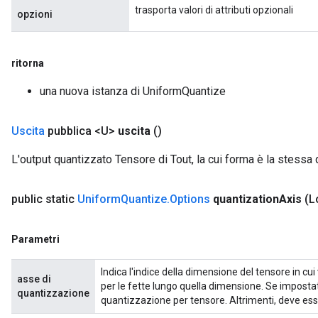
trasporta valori di attributi opzionali
opzioni
ritorna
una nuova istanza di UniformQuantize
Uscita
pubblica <U>
uscita
()
L'output quantizzato Tensore di Tout, la cui forma è la stessa d
public static
Uniform
Quantize
.
Options
quantization
Axis
(L
Parametri
Indica l'indice della dimensione del tensore in cu
asse di
per le fette lungo quella dimensione. Se impostat
quantizzazione
quantizzazione per tensore. Altrimenti, deve esser