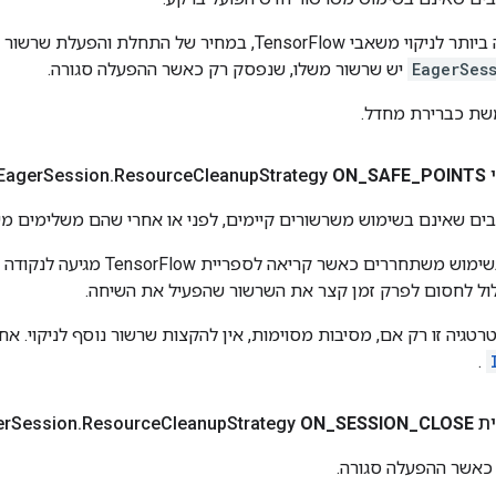
זוהי הגישה האמינה ביותר לניקוי משאבי TensorFlow, במחיר של ה
EagerSes
יש שרשור משלו, שנפסק רק כאשר ההפעלה סגורה.
שת כברירת מחדל.
E
POINTS
_
SAFE
_
ON
Strategy
Cleanup
Resource
.
Session
ם שאינם בשימוש משרשורים קיימים, לפני או אחרי שהם משלימים מ
משאבים שאינם בשימוש משתחררים כאשר קריא
עלול לחסום לפרק זמן קצר את השרשור שהפעיל את השיחה.
גיה זו רק אם, מסיבות מסוימות, אין להקצות שרשור נוסף לניקוי. אח
.
Eag
CLOSE
_
SESSION
_
ON
Strategy
Cleanup
Resource
.
Session
אשר ההפעלה סגורה.