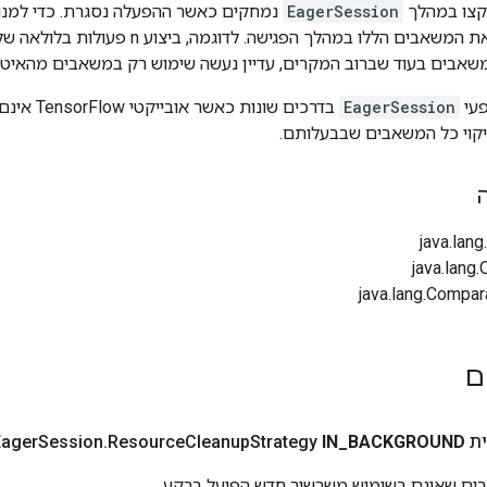
קצו במהלך
EagerSession
נמחקים כאשר ההפעלה נסגרת. כדי למנוע 
מומלץ גם לנקות את המשאבים הללו במהלך הפגישה. לדוג
פעי
EagerSession
בדרכים שונות
יקוי כל המשאבים שבבעלותם.
ים
Eag
BACKGROUND
_
IN
Strategy
Cleanup
Resource
.
Session
ם שאינם בשימוש משרשור חדש הפועל ברקע.