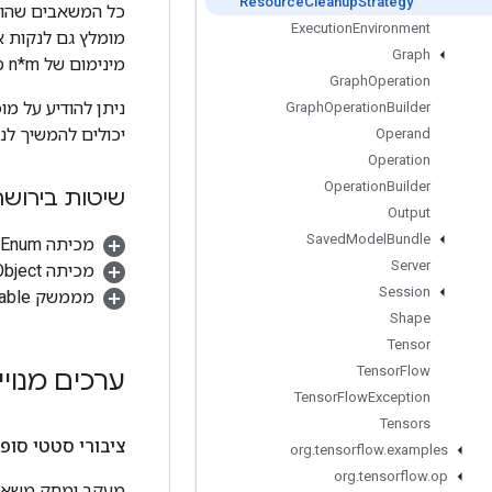
Resource
Cleanup
Strategy
כל המשאבים שהו
Execution
Environment
Graph
מינימום של n*m משאבים בעוד שברוב המקרים, עדיין נעשה שימוש רק במשאבים מהאיטרציה האחרונה.
Graph
Operation
ניתן להודיע ​​על מו
Graph
Operation
Builder
יכולים להמשיך לנ
Operand
Operation
Operation
Builder
שיטות בירושה
Output
Saved
Model
Bundle
מכיתה java.lang.Enum
Server
מכיתה java.lang.Object
Session
מממשק java.lang.Comparable
Shape
Tensor
Tensor
Flow
ערכים מנוי
Tensor
Flow
Exception
Tensors
ציבורי סטטי סופית er
org
.
tensorflow
.
examples
org
.
tensorflow
.
op
מעקב ומחק משאבי