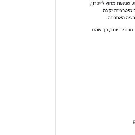
שגיאות מחוץ לזיכרון,
מה, ביצוע n פעולות בלולאה של מיטרציות יקצה
 כאשר אובייקטי TensorFlow אינם מופנים יותר, כך שהם