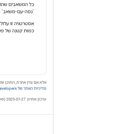
כל המשאבים שהוקצ
`נסה-עם-משאב` המ
אסטרטגיה זו עלולה
כמות קטנה של פעו
אלא אם צוין אחרת, התוכן של 
מדיניות האתר של Google Developers‏
עדכון אחרון: 2025-07-27 (שעון UTC).
לא להתנתק