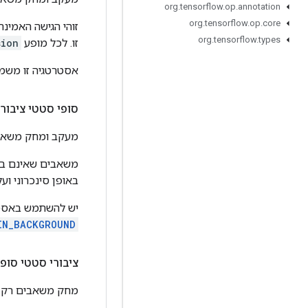
org
.
tensorflow
.
op
.
annotation
org
.
tensorflow
.
op
.
core
org
.
tensorflow
.
types
זו. לכל מופע
sion
אסטרטגיה זו משמ
סופי סטטי ציבורי ager
מעקב ומחק משאבי
באופן סינכרוני ו
יש להשתמש באסטרט
IN_BACKGROUND
ציבורי סטטי סופית er
מחק משאבים רק כ