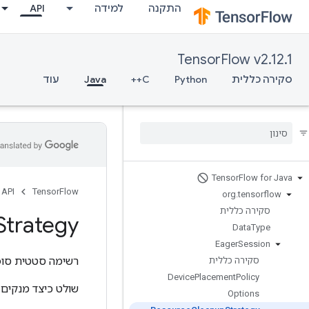
התקנה
למידה
API
TensorFlow v2.12.1
סקירה כללית
Python
C++
Java
עוד
Tensor
Flow for Java
API
TensorFlow
org
.
tensorflow
סקירה כללית
Strategy
Data
Type
Eager
Session
רשימה סטטית סופ
סקירה כללית
Device
Placement
Policy
שולט כיצד מנקים משאבי TensorFlow כאשר 
Options