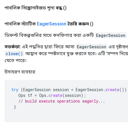
পাবলিক সিঙ্ক্রোনাইজড শূন্য
বন্ধ
()
পাবলিক স্ট্যাটিক
Eager
Session
তৈরি করুন
()
ডিফল্ট বিকল্পগুলির সাথে কনফিগার করা একটি
EagerSession
সতর্কতা:
এই পদ্ধতির দ্বারা ফিরে আসা
EagerSession
এর দৃষ্টান
close()
আহ্বান করে স্পষ্টভাবে মুক্ত করতে হবে। এটি 'সম্পদ দিয
যেতে পারে।
উদাহরণ ব্যবহার:
try
(
EagerSession
session
=
EagerSession
.
create
())
Ops
tf
=
Ops
.
create
(
session
);
// build execute operations eagerly...
}