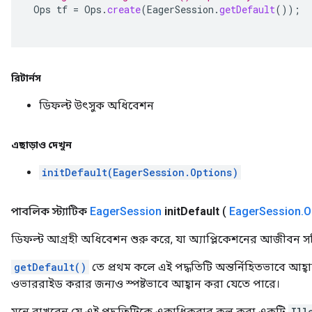
Ops
tf
=
Ops
.
create
(
EagerSession
.
getDefault
());
রিটার্নস
ডিফল্ট উৎসুক অধিবেশন
এছাড়াও দেখুন
initDefault(EagerSession.Options)
পাবলিক স্ট্যাটিক
Eager
Session
init
Default
(
Eager
Session
.
O
ডিফল্ট আগ্রহী অধিবেশন শুরু করে, যা অ্যাপ্লিকেশনের আজীবন সক্
getDefault()
তে প্রথম কলে এই পদ্ধতিটি অন্তর্নিহিতভাবে আহ্ব
ওভাররাইড করার জন্যও স্পষ্টভাবে আহ্বান করা যেতে পারে।
মনে রাখবেন যে এই পদ্ধতিটিকে একাধিকবার কল করা একটি
Ill