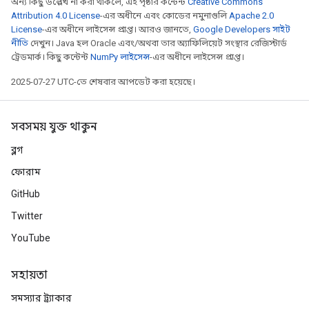
অন্য কিছু উল্লেখ না করা থাকলে, এই পৃষ্ঠার কন্টেন্ট
Creative Commons
Attribution 4.0 License
-এর অধীনে এবং কোডের নমুনাগুলি
Apache 2.0
License
-এর অধীনে লাইসেন্স প্রাপ্ত। আরও জানতে,
Google Developers সাইট
নীতি
দেখুন। Java হল Oracle এবং/অথবা তার অ্যাফিলিয়েট সংস্থার রেজিস্টার্ড
ট্রেডমার্ক। কিছু কন্টেন্ট
NumPy লাইসেন্স
-এর অধীনে লাইসেন্স প্রাপ্ত।
2025-07-27 UTC-তে শেষবার আপডেট করা হয়েছে।
সবসময় যুক্ত থাকুন
ব্লগ
ফোরাম
GitHub
Twitter
YouTube
সহায়তা
সমস্যার ট্র্যাকার