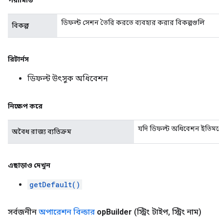
পরামিতি
ডিফল্ট সেশন তৈরি করতে ব্যবহার করার বিকল্পগুলি
বিকল্প
রিটার্নস
ডিফল্ট উৎসুক অধিবেশন
নিক্ষেপ করে
যদি ডিফল্ট অধিবেশন ইতিমধ্য
অবৈধ রাজ্য ব্যতিক্রম
এছাড়াও দেখুন
getDefault()
সর্বজনীন
অপারেশন বিল্ডার
op
Builder
(স্ট্রিং টাইপ
,
স্ট্রিং নাম)