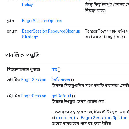
Policy
কিন্তু কিছু ইনপুট টেনসর
নিয়ন্ত্রণ করে।
ক্লাস
EagerSession.Options
enum
EagerSession.ResourceCleanup
TensorFlow সংস্থানগুলি য
Strategy
করা হয় তা নিয়ন্ত্রণ করে।
পাবলিক পদ্ধতি
সিঙ্ক্রোনাইজড শূন্যতা
বন্ধ
()
স্ট্যাটিক
EagerSession
তৈরি করুন
()
ডিফল্ট বিকল্পগুলির সাথে কনফিগার করা একট
স্ট্যাটিক
EagerSession
getDefault
()
ডিফল্ট উৎসুক সেশন ফেরত দেয়
একবার আরম্ভ হয়ে গেলে, ডিফল্ট উৎসুক সেশনটি
create()
EagerSession.Option
যা
বা
তাদের ব্যবহারের পরে বন্ধ করা উচিত।