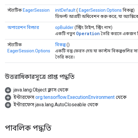
স্ট্যাটিক
EagerSession
initDefault
(
EagerSession.Options
বিকল্প)
ডিফল্ট আগ্রহী অধিবেশন শুরু করে, যা অ্যাপ্ল
অপারেশন বিল্ডার
opBuilder
(স্ট্রিং টাইপ, স্ট্রিং নাম)
Operation
একটি নতুন
তৈরি করতে একজন নির
স্ট্যাটিক
বিকল্প
()
EagerSession.Options
একটি বস্তু ফেরত দেয় যা কাস্টম বিকল্পগুলি
তৈরি করে।
উত্তরাধিকারসূত্রে প্রাপ্ত পদ্ধতি
java.lang.Object ক্লাস থেকে
ইন্টারফেস
org.tensorflow.ExecutionEnvironment
থেকে
ইন্টারফেস java.lang.AutoCloseable থেকে
পাবলিক পদ্ধতি