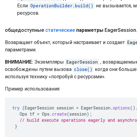
Если
OperationBuilder.build()
не вызывается, м
ресурсов.
общедоступные
статические
параметры
Eager
Session
Возвращает объект, который настраивает и создает
Eag
параметрами.
ВНИМАНИЕ:
Экземпляры
EagerSession
, возвращаемые
освобождены путем вызова
close()
когда они больше 
используя технику «попробуй с ресурсами».
Пример использования:
try
(
EagerSession
session
=
EagerSession
.
options
()
Ops
tf
=
Ops
.
create
(
session
);
// build execute operations eagerly and asynchro
}