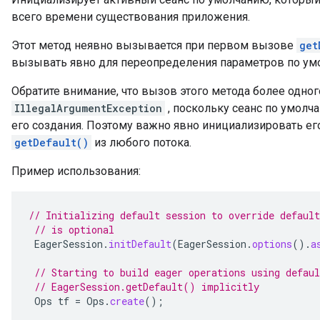
всего времени существования приложения.
Этот метод неявно вызывается при первом вызове
get
вызывать явно для переопределения параметров по ум
Обратите внимание, что вызов этого метода более одно
IllegalArgumentException
, поскольку сеанс по умолч
его создания. Поэтому важно явно инициализировать 
getDefault()
из любого потока.
Пример использования:
// Initializing default session to override default
// is optional
EagerSession
.
initDefault
(
EagerSession
.
options
().
a
// Starting to build eager operations using defaul
// EagerSession.getDefault() implicitly
Ops
tf
=
Ops
.
create
();