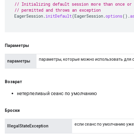
// Initializing default session more than once or
// permitted and throws an exception
EagerSession
.
initDefault
(
EagerSession
.
options
().
a
Параметры
параметры, которые можно использовать для 
параметры
Возврат
нетерпеливый сеанс по умолчанию
Броски
если сеанс по умолчанию уж
IllegalStateException