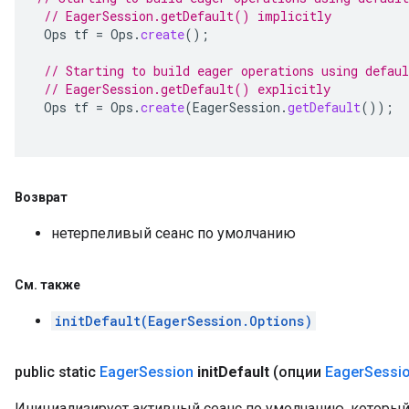
// EagerSession.getDefault() implicitly
Ops
tf
=
Ops
.
create
();
// Starting to build eager operations using defaul
// EagerSession.getDefault() explicitly
Ops
tf
=
Ops
.
create
(
EagerSession
.
getDefault
());
Возврат
нетерпеливый сеанс по умолчанию
См
.
также
initDefault(EagerSession.Options)
public static
Eager
Session
init
Default
(опции
Eager
Sessi
Инициализирует активный сеанс по умолчанию, который