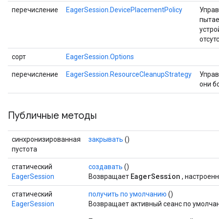
перечисление
EagerSession.DevicePlacementPolicy
Управ
пытае
устро
отсут
сорт
EagerSession.Options
перечисление
EagerSession.ResourceCleanupStrategy
Управ
они б
Публичные методы
синхронизированная
закрывать
()
пустота
статический
создавать
()
EagerSession
EagerSession
Возвращает
, настроен
статический
получить по умолчанию
()
EagerSession
Возвращает активный сеанс по умолча