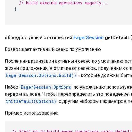
// build execute operations eagerly...
}
общедоступный статический
Eager
Session
get
Default
(
Возвращает активный сеанс по умолчанию
После инициализации активный сеанс по умолчанию ост
жизни приложения, в отличие от сеансов, полученных 
EagerSession.Options.build()
, которые должны быть
Набор
EagerSession.Options
по умолчанию используетс
первом вызове. Чтобы переопределить это поведение,
initDefault(Options)
с другим набором параметров п
Пример использования:
// Starting to build eager operations using default