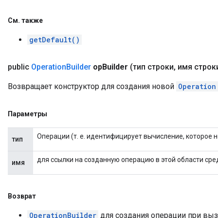
См
.
также
getDefault()
public
Operation
Builder
op
Builder
(тип строки
,
имя строк
Возвращает конструктор для создания новой
Operation
Параметры
Операции (т. е. идентифицирует вычисление, которое
тип
для ссылки на созданную операцию в этой области сре
имя
Возврат
OperationBuilder
для создания операции при вы