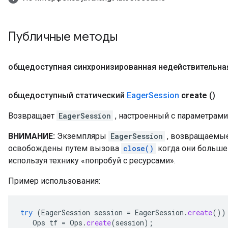
Публичные методы
общедоступная синхронизированная недействительна
общедоступный статический
Eager
Session
create
()
Возвращает
EagerSession
, настроенный с параметрами
ВНИМАНИЕ:
Экземпляры
EagerSession
, возвращаемые
освобождены путем вызова
close()
когда они больше 
используя технику «попробуй с ресурсами».
Пример использования:
try
(
EagerSession
session
=
EagerSession
.
create
())
Ops
tf
=
Ops
.
create
(
session
);