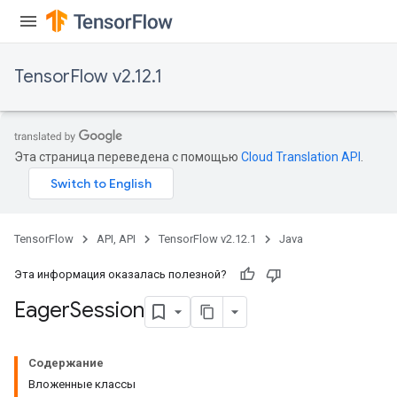
TensorFlow v2.12.1
Эта страница переведена с помощью
Cloud Translation API
.
TensorFlow
API, API
TensorFlow v2.12.1
Java
Эта информация оказалась полезной?
Eager
Session
Содержание
Вложенные классы