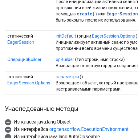
После инициализации активный сеанс п
протяжении всей жизни приложения, в о
create()
EagerSession
помощью
или
быть закрыты после их использования.
статический
initDefault
(опции
EagerSession.Options
)
EagerSession
Инициализирует активный сеанс по умо
протяжении всего времени существова
ОперацияBuilder
opBuilder
(тип строки, имя строки)
Возвращает конструктор для создания
статический
параметры
()
EagerSession.Options
Возвращает объект, который настраива
настраиваемыми параметрами.
Унаследованные методы
Из класса java.lang.Object
Из интерфейса
org.tensorflow.ExecutionEnvironment
Из интерфейса java.lang.AutoCloseable