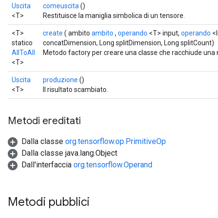
Uscita
comeuscita
()
<T>
Restituisce la maniglia simbolica di un tensore.
<T>
create
( ambito
ambito
,
operando
<T> input,
operando
<I
statico
concatDimension, Long splitDimension, Long splitCount)
AllToAll
Metodo factory per creare una classe che racchiude una 
<T>
Uscita
produzione
()
<T>
Il risultato scambiato.
Metodi ereditati
Dalla classe
org.tensorflow.op.PrimitiveOp
Dalla classe java.lang.Object
Dall'interfaccia
org.tensorflow.Operand
Metodi pubblici