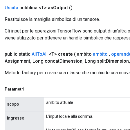
Uscita
pubblica <T>
as
Output
()
Restituisce la maniglia simbolica di un tensore.
Gli input per le operazioni TensorFlow sono output di un'alt
viene utilizzato per ottenere un handle simbolico che rappresent
public static
All
To
All
<T>
create
( ambito
ambito
,
operand
Assignment
,
Long concat
Dimension
,
Long split
Dimension
,
Metodo factory per creare una classe che racchiude una nuova
t
Parametri
ambito attuale
scopo
L'input locale alla somma.
ingresso
source