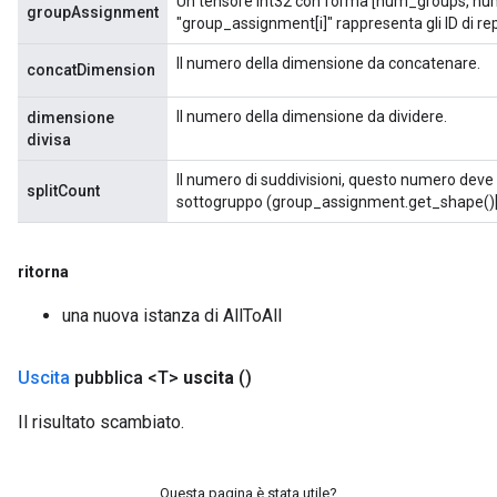
Un tensore int32 con forma [num_groups, nu
groupAssignment
"group_assignment[i]" rappresenta gli ID di rep
Il numero della dimensione da concatenare.
leOp
concatDimension
Il numero della dimensione da dividere.
dimensione
divisa
Il numero di suddivisioni, questo numero deve
splitCount
sottogruppo (group_assignment.get_shape()[
ritorna
una nuova istanza di AllToAll
Uscita
pubblica <T>
uscita
()
Flush
Il risultato scambiato.
eHandleOp
Questa pagina è stata utile?