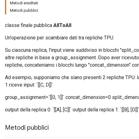
Metodi ereditati
Metodi pubblici
rs
classe finale pubblica
AllToAll
Un'operazione per scambiare dati tra repliche TPU.
Su ciascuna replica, l'input viene suddiviso in blocchi "split_co
altre repliche in base a group_assignment. Dopo aver ricevuto i
repliche, concateniamo i blocchi lungo "concat_dimension" co
Ad esempio, supponiamo che siano presenti 2 repliche TPU: la rep
1 riceve input: `[[C, D]]`
group_assignment=`[[0, 1]]` concat_dimension=0 split_dimen
output della replica 0: `[[A], [C]]` output della replica 1: `[[B], [D]]
Metodi pubblici