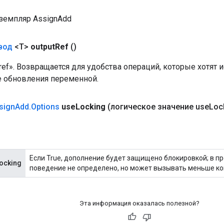
земпляр AssignAdd
вод
<T>
output
Ref
()
 «ref». Возвращается для удобства операций, которые хотят
е обновления переменной.
sign
Add
.
Options
use
Locking
(логическое значение use
Loc
Если True, дополнение будет защищено блокировкой; в п
ocking
поведение не определено, но может вызывать меньше ко
Эта информация оказалась полезной?