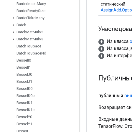
Barrier
Insert
Many
статический
AssignAdd.Opti
Barrier
Ready
Size
Barrier
Take
Many
Batch
Унаследова
Batch
Mat
Mul
V2
Batch
Mat
Mul
V3
Из класса
o
Batch
To
Space
Из класса ja
Batch
To
Space
Nd
Из интерф
Bessel
I0
Bessel
I1
Bessel
J0
Публичны
Bessel
J1
Bessel
K0
публичный
вы
Bessel
K0e
Bessel
K1
Возвращает си
Bessel
K1e
Bessel
Y0
Входные данны
Bessel
Y1
TensorFlow. Эт
Bitcast