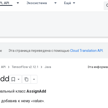
I, API
Экосистема
Ещё
Эта страница переведена с помощью
Cloud Translation API
.
, API
TensorFlow v2.12.1
Java
Эта информац
dd
нальный класс
AssignAdd
, добавив к нему «value».