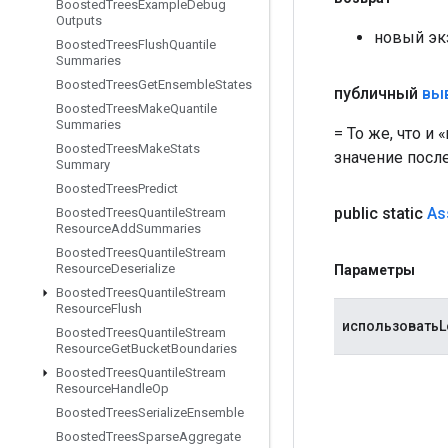
Boosted
Trees
Example
Debug
Outputs
новый эк
Boosted
Trees
Flush
Quantile
Summaries
Boosted
Trees
Get
Ensemble
States
публичный
вы
Boosted
Trees
Make
Quantile
Summaries
= То же, что и
Boosted
Trees
Make
Stats
значение посл
Summary
Boosted
Trees
Predict
public static
As
Boosted
Trees
Quantile
Stream
Resource
Add
Summaries
Boosted
Trees
Quantile
Stream
Resource
Deserialize
Параметры
Boosted
Trees
Quantile
Stream
Resource
Flush
использоватьL
Boosted
Trees
Quantile
Stream
Resource
Get
Bucket
Boundaries
Boosted
Trees
Quantile
Stream
Resource
Handle
Op
Boosted
Trees
Serialize
Ensemble
Boosted
Trees
Sparse
Aggregate