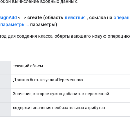
собой вычисление входных данных.
sign
Add
<T>
create
(область
действия
,
ссылка на
операн
параметры
.
.
.
параметры)
од для создания класса, обертывающего новую операцию 
текущий объем
Должно быть из узла «Переменная».
Значение, которое нужно добавить к переменной.
содержит значения необязательных атрибутов