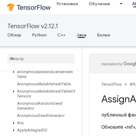
Установка
Обучение
AP
Abort
All
AllToAll
TensorFlow v2.12.1
AnonymousHashTable
Обзор
Python
C++
Java
Более
AnonymousIteratorV2
Anonymous
Iterator
V3
Anonymous
Memory
Cache
Anonymous
Multi
Device
Iterator
Anonymous
Multi
Device
Iterator
V3
Anonymous
Mutable
Dense
Hash
Table
Anonymous
Mutable
Hash
Table
TensorFlow
API
Anonymous
Mutable
Hash
Table
Of
Assign
A
Tensors
Anonymous
Random
Seed
Generator
публичный фи
Anonymous
Seed
Generator
Any
Обновите «ref»
Apply
Adagrad
V2