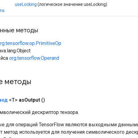
useLocking
(логическое значение useLocking)
ons
нные методы
rg.tensorflow.op.PrimitiveOp
va.lang.Object
ейса
org.tensorflow.Operand
е методы
вод
<T>
as
Output
()
мволический дескриптор тензора.
е для операций TensorFlow являются выходными данными
от метод используется для получения символического деск