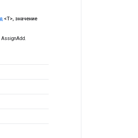
д
<T>
,
значение
AssignAdd.