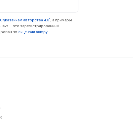
С указанием авторства 4.0"
, а примеры
. Java – это зарегистрированный
ирован по
лицензии numpy
.
а
к