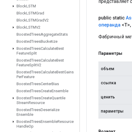
представляет 
Block
LSTM
Block
LSTMGrad
public static
As
Block
LSTMGrad
V2
операнда
<T>
,
Block
LSTMV2
Boosted
Trees
Aggregate
Stats
Фабричный мет
Boosted
Trees
Bucketize
Boosted
Trees
Calculate
Best
Параметры
Feature
Split
Boosted
Trees
Calculate
Best
Feature
Split
V2
объем
Boosted
Trees
Calculate
Best
Gains
Per
Feature
ссылка
Boosted
Trees
Center
Bias
Boosted
Trees
Create
Ensemble
ценить
Boosted
Trees
Create
Quantile
Stream
Resource
Boosted
Trees
Deserialize
параметры
Ensemble
Boosted
Trees
Ensemble
Resource
Handle
Op
Возврат