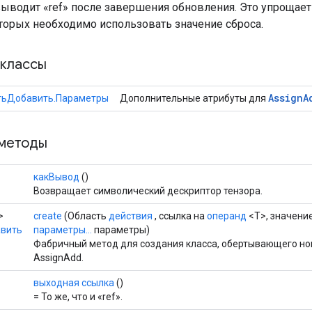
выводит «ref» после завершения обновления. Это упрощае
оторых необходимо использовать значение сброса.
классы
Assign
A
тьДобавить.Параметры
Дополнительные атрибуты для
методы
какВывод
()
Возвращает символический дескриптор тензора.
>
create
(Область
действия
, ссылка на
операнд
<T>, значени
вить
параметры...
параметры)
Фабричный метод для создания класса, обертывающего н
AssignAdd.
выходная ссылка
()
= То же, что и «ref».