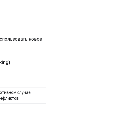
 использовать новое
king)
ротивном случае
нфликтов.