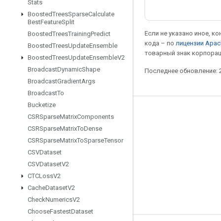
Stats
Boosted
Trees
Sparse
Calculate
Best
Feature
Split
Если не указано иное, к
Boosted
Trees
Training
Predict
кода – по
лицензии Apac
Boosted
Trees
Update
Ensemble
товарный знак корпорац
Boosted
Trees
Update
Ensemble
V2
Broadcast
Dynamic
Shape
Последнее обновление: 2
Broadcast
Gradient
Args
Broadcast
To
Bucketize
Мы в социальных сетях
CSRSparse
Matrix
Components
CSRSparse
Matrix
To
Dense
Блог
CSRSparse
Matrix
To
Sparse
Tensor
Форум
CSVDataset
GitHub
CSVDataset
V2
CTCLoss
V2
Twitter
Cache
Dataset
V2
YouTube
Check
Numerics
V2
Choose
Fastest
Dataset