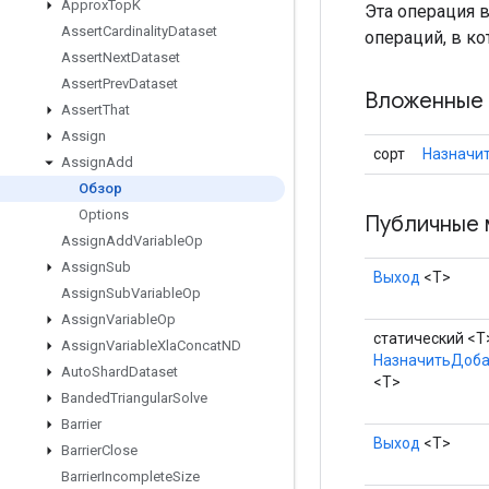
Approx
Top
K
Эта операция 
Assert
Cardinality
Dataset
операций, в к
Assert
Next
Dataset
Assert
Prev
Dataset
Вложенные 
Assert
That
Assign
сорт
Назначи
Assign
Add
Обзор
Options
Публичные 
Assign
Add
Variable
Op
Assign
Sub
Выход
<Т>
Assign
Sub
Variable
Op
Assign
Variable
Op
статический <T
Assign
Variable
Xla
Concat
ND
НазначитьДоба
Auto
Shard
Dataset
<T>
Banded
Triangular
Solve
Barrier
Выход
<Т>
Barrier
Close
Barrier
Incomplete
Size