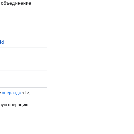
т объединение
dd
е
операнда
<T>,
овую операцию