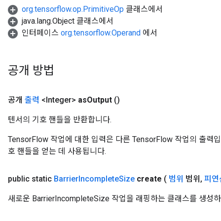
org.tensorflow.op.PrimitiveOp
클래스에서
java.lang.Object 클래스에서
인터페이스
org.tensorflow.Operand
에서
공개 방법
t
공개
출력
<Integer>
as
Output
()
텐서의 기호 핸들을 반환합니다.
TensorFlow 작업에 대한 입력은 다른 TensorFlow 작업의 
호 핸들을 얻는 데 사용됩니다.
source
public static
Barrier
Incomplete
Size
create
(
범위
범위
,
피연
leOp
새로운 BarrierIncompleteSize 작업을 래핑하는 클래스를 