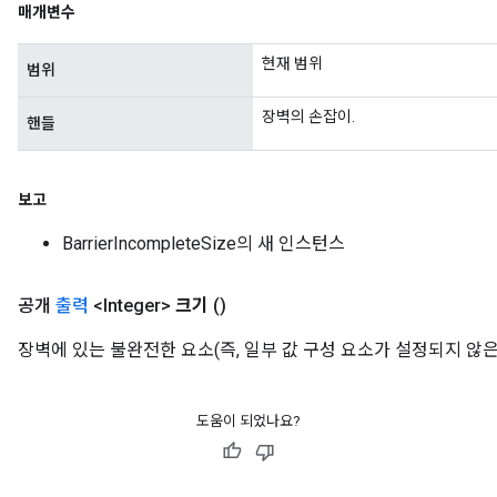
매개변수
현재 범위
범위
장벽의 손잡이.
핸들
보고
BarrierIncompleteSize의 새 인스턴스
Flush
공개
출력
<Integer>
크기
()
장벽에 있는 불완전한 요소(즉, 일부 값 구성 요소가 설정되지 않은
eHandleOp
도움이 되었나요?
ureSplit