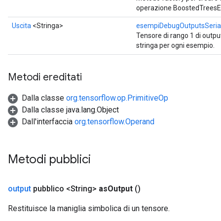
operazione BoostedTrees
Uscita
<Stringa>
esempiDebugOutputsSeria
Tensore di rango 1 di outp
stringa per ogni esempio.
Metodi ereditati
Dalla classe
org.tensorflow.op.PrimitiveOp
Dalla classe java.lang.Object
Dall'interfaccia
org.tensorflow.Operand
Metodi pubblici
output
pubblico <String>
as
Output
()
Restituisce la maniglia simbolica di un tensore.