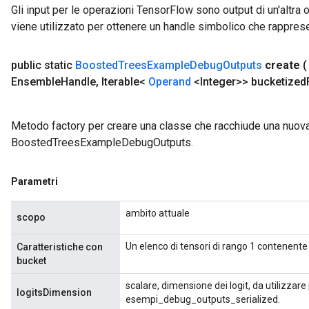
Gli input per le operazioni TensorFlow sono output di un'alt
viene utilizzato per ottenere un handle simbolico che rappresent
public static
Boosted
Trees
Example
Debug
Outputs
create
Ensemble
Handle
,
Iterable<
Operand
<Integer>> bucketized
Metodo factory per creare una classe che racchiude una nuov
BoostedTreesExampleDebugOutputs.
Parametri
ambito attuale
scopo
Un elenco di tensori di rango 1 contenente 
Caratteristiche con
bucket
scalare, dimensione dei logit, da utilizzare p
logitsDimension
esempi_debug_outputs_serialized.