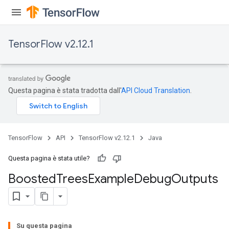
TensorFlow v2.12.1
Questa pagina è stata tradotta dall'
API Cloud Translation
.
t
TensorFlow
API
TensorFlow v2.12.1
Java
Questa pagina è stata utile?
Boosted
Trees
Example
Debug
Outputs
source
leOp
Su questa pagina