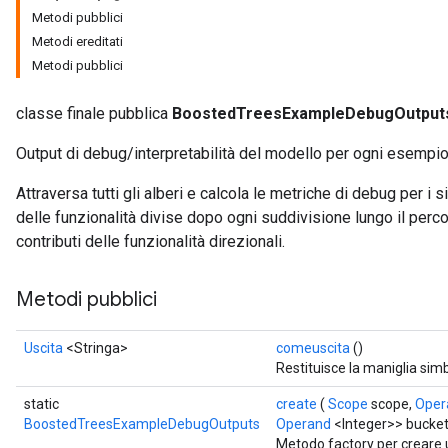
Metodi pubblici
Metodi ereditati
Metodi pubblici
classe finale pubblica
BoostedTreesExampleDebugOutput
Output di debug/interpretabilità del modello per ogni esempio
Attraversa tutti gli alberi e calcola le metriche di debug per i
delle funzionalità divise dopo ogni suddivisione lungo il perco
contributi delle funzionalità direzionali.
Flush
Metodi pubblici
eHandleOp
Uscita
<Stringa>
comeuscita
()
Restituisce la maniglia simb
static
create
(
Scope
scope,
Oper
BoostedTreesExampleDebugOutputs
Operand
<Integer>> bucket
ureSplit
Metodo factory per creare 