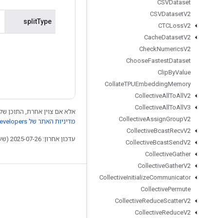
CSVDataset
CSVDataset
V2
מ
splitType
CTCLoss
V2
Cache
Dataset
V2
Check
Numerics
V2
Choose
Fastest
Dataset
Clip
By
Value
Collate
TPUEmbedding
Memory
Collective
All
To
All
V2
Collective
All
To
All
V3
אלא אם צוין אחרת, התוכן של 
Collective
Assign
Group
V2
מדיניות האתר של Google Developers‏
Collective
Bcast
Recv
V2
עדכון אחרון: 2025-07-26 (שעון UTC).
Collective
Bcast
Send
V2
Collective
Gather
Collective
Gather
V2
Collective
Initialize
Communicator
לא להתנתק
Collective
Permute
בלוג
Collective
Reduce
Scatter
V2
Collective
Reduce
V2
פורום