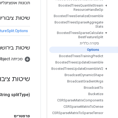
תכונות אופציונליו
Boosted
Trees
Quantile
Stream
Resource
Handle
Op
Boosted
Trees
Serialize
Ensemble
שיטות ציבוריו
Boosted
Trees
Sparse
Aggregate
Stats
ureSplit.Options
Boosted
Trees
Sparse
Calculate
Best
Feature
Split
סקירה כללית
שיטות בירושה
Options
Boosted
Trees
Training
Predict
מכיתה java.lang.Object
Boosted
Trees
Update
Ensemble
Boosted
Trees
Update
Ensemble
V2
Broadcast
Dynamic
Shape
שיטות ציבו
Broadcast
Gradient
Args
Broadcast
To
Bucketize
String split
Type)
CSRSparse
Matrix
Components
CSRSparse
Matrix
To
Dense
CSRSparse
Matrix
To
Sparse
Tensor
פרמטרים