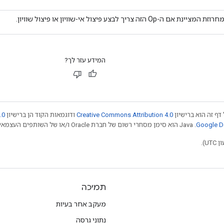
חרוזת המציינת אם ה-Op הזה צריך לבצע פיצול אי-שוויון או פיצול שוויון.
המידע עזר לך?
דף זה הוא ברישיון
Creative Commons Attribution 4.0
ודוגמאות הקוד הן ברישיון
.0
.‏ Java הוא סימן מסחרי רשום של חברת Oracle ו/או של השותפים העצמאיים שלה. חלק מהתוכן הוא ב
תמיכה
מעקב אחר בעיות
נתוני גרסה