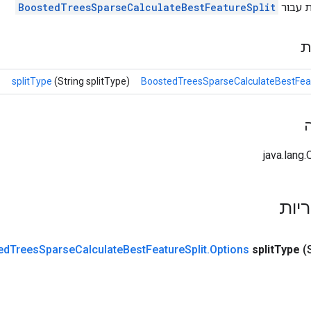
ת עבור
BoostedTreesSparseCalculateBestFeatureSplit
ת
splitType
(String splitType)
BoostedTreesSparseCalculateBestFeat
ריות
ed
Trees
Sparse
Calculate
Best
Feature
Split
.
Options
split
Type
(