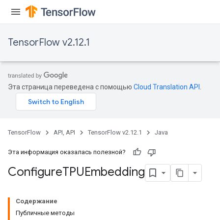
TensorFlow v2.12.1
Эта страница переведена с помощью
Cloud Translation API
.
TensorFlow
API, API
TensorFlow v2.12.1
Java
Эта информация оказалась полезной?
Configure
TPUEmbedding
Содержание
Публичные методы