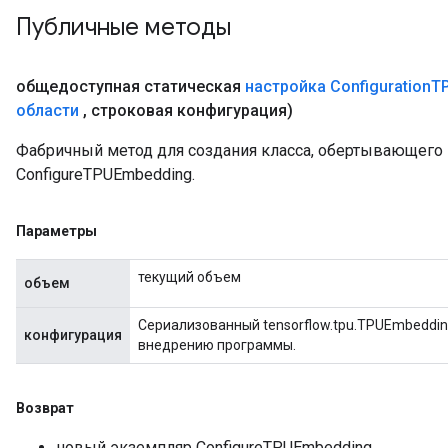
Публичные методы
общедоступная статическая
настройка Configuration
T
области
,
строковая конфигурация)
Фабричный метод для создания класса, обертывающег
ConfigureTPUEmbedding.
Параметры
текущий объем
объем
Сериализованный tensorflow.tpu.TPUEmbeddin
конфигурация
внедрению программы.
Возврат
новый экземпляр ConfigureTPUEmbedding