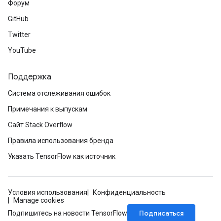
Форум
GitHub
Twitter
ryTensorBatch
YouTube
dTensorBatch
Поддержка
Система отслеживания ошибок
Примечания к выпускам
Сайт Stack Overflow
Правила использования бренда
Указать TensorFlow как источник
rBatch
Условия использования
Конфиденциальность
Manage cookies
Подписаться
Batch
Подпишитесь на новости TensorFlow