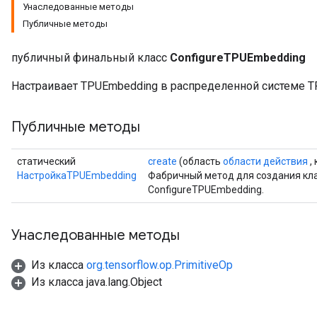
Унаследованные методы
Публичные методы
публичный финальный класс
ConfigureTPUEmbedding
Настраивает TPUEmbedding в распределенной системе T
Публичные методы
статический
create
(область
области действия
,
НастройкаTPUEmbedding
Фабричный метод для создания кл
ConfigureTPUEmbedding.
Унаследованные методы
Из класса
org.tensorflow.op.PrimitiveOp
Из класса java.lang.Object