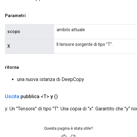
Parametri
ambito attuale
scopo
Il tensore sorgente di tipo "T".
X
ritorna
una nuova istanza di DeepCopy
Uscita
pubblica <T>
y
()
y: Un "Tensore" di tipo "T". Una copia di "x". Garantito che "y" non
Questa pagina è stata utile?