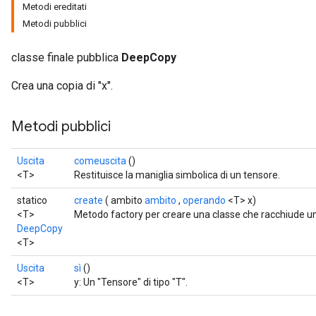
Metodi ereditati
Metodi pubblici
classe finale pubblica
DeepCopy
Crea una copia di "x".
Metodi pubblici
Uscita
comeuscita
()
<T>
Restituisce la maniglia simbolica di un tensore.
statico
create
( ambito
ambito
,
operando
<T> x)
<T>
Metodo factory per creare una classe che racchiude 
DeepCopy
<T>
Uscita
sì
()
<T>
y: Un "Tensore" di tipo "T".