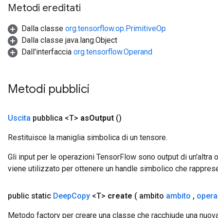
Metodi ereditati
ryTensorBatch
dTensorBatch
Dalla classe
org.tensorflow.op.PrimitiveOp
Dalla classe java.lang.Object
Dall'interfaccia
org.tensorflow.Operand
Metodi pubblici
Uscita
pubblica <T>
as
Output
()
Restituisce la maniglia simbolica di un tensore.
rBatch
Gli input per le operazioni TensorFlow sono output di un'alt
viene utilizzato per ottenere un handle simbolico che rappresent
Batch
public static
Deep
Copy
<T>
create
( ambito
ambito
,
oper
atch
Metodo factory per creare una classe che racchiude una nuo