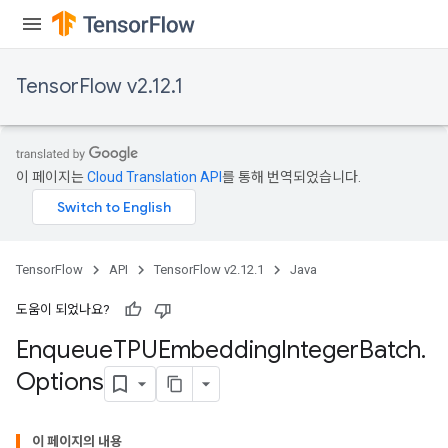
TensorFlow v2.12.1
ryTensorBatch
dTensorBatch
이 페이지는
Cloud Translation API
를 통해 번역되었습니다.
TensorFlow
API
TensorFlow v2.12.1
Java
도움이 되었나요?
Enqueue
TPUEmbedding
Integer
Batch
.
rBatch
Options
이 페이지의 내용