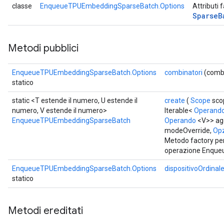
classe
EnqueueTPUEmbeddingSparseBatch.Options
Attributi 
Sparse
B
Metodi pubblici
EnqueueTPUEmbeddingSparseBatch.Options
combinatori
(combi
statico
static <T estende il numero, U estende il
create
(
Scope
scop
numero, V estende il numero>
Iterable<
Operand
EnqueueTPUEmbeddingSparseBatch
Operando
<V>> ag
modeOverride,
Opz
Metodo factory per
operazione Enqu
EnqueueTPUEmbeddingSparseBatch.Options
dispositivoOrdinal
statico
Metodi ereditati