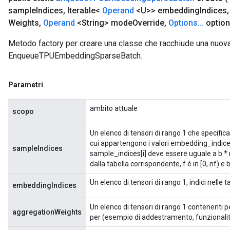
sample
Indices
,
Iterable<
Operand
<U>> embedding
Indices
,
Weights
,
Operand
<String> mode
Override
,
Options
.
.
.
option
Metodo factory per creare una classe che racchiude una nuov
EnqueueTPUEmbeddingSparseBatch.
Parametri
ambito attuale
scopo
Un elenco di tensori di rango 1 che specifica
cui appartengono i valori embedding_indic
sampleIndices
sample_indices[i] deve essere uguale a b * n
dalla tabella corrispondente, f è in [0, nf) e 
Un elenco di tensori di rango 1, indici nelle 
embeddingIndices
Un elenco di tensori di rango 1 contenenti 
aggregationWeights
per (esempio di addestramento, funzionalit