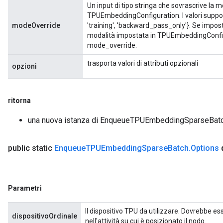
Un input di tipo stringa che sovrascrive la m
TPUEmbeddingConfiguration. I valori supporta
modeOverride
'training', 'backward_pass_only'}. Se imposta
modalità impostata in TPUEmbeddingConfigur
mode_override.
trasporta valori di attributi opzionali
opzioni
ritorna
una nuova istanza di EnqueueTPUEmbeddingSparseBat
public static
Enqueue
TPUEmbedding
Sparse
Batch
.
Options
Parametri
Il dispositivo TPU da utilizzare. Dovrebbe es
dispositivoOrdinale
nell'attività su cui è posizionato il nodo.