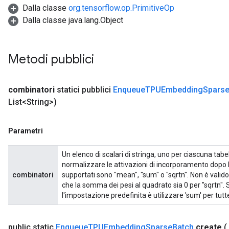
Dalla classe
org.tensorflow.op.PrimitiveOp
Dalla classe java.lang.Object
Metodi pubblici
combinatori
statici pubblici
Enqueue
TPUEmbedding
Spars
List<String>)
Parametri
Un elenco di scalari di stringa, uno per ciascuna ta
normalizzare le attivazioni di incorporamento dopo
combinatori
supportati sono "mean", "sum" o "sqrtn". Non è valid
che la somma dei pesi al quadrato sia 0 per "sqrtn".
l'impostazione predefinita è utilizzare 'sum' per tutte
public static
Enqueue
TPUEmbedding
Sparse
Batch
create
(