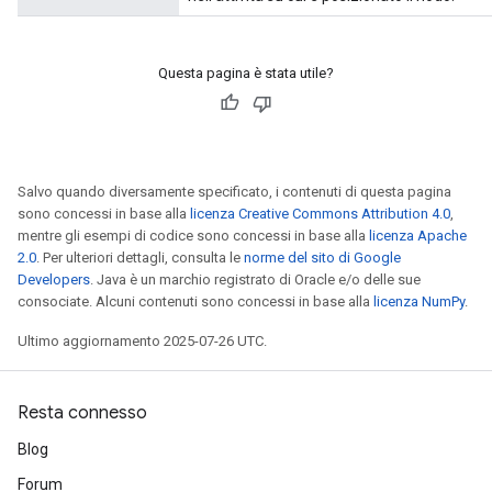
Questa pagina è stata utile?
rs
mParameters
rs
Salvo quando diversamente specificato, i contenuti di questa pagina
Parameters
sono concessi in base alla
licenza Creative Commons Attribution 4.0
,
mentre gli esempi di codice sono concessi in base alla
licenza Apache
rParameters
2.0
. Per ulteriori dettagli, consulta le
norme del sito di Google
Developers
. Java è un marchio registrato di Oracle e/o delle sue
Parameters
consociate. Alcuni contenuti sono concessi in base alla
licenza NumPy
.
ters
arameters
Ultimo aggiornamento 2025-07-26 UTC.
meters
rs
Resta connesso
tDescentParameters
Blog
Forum