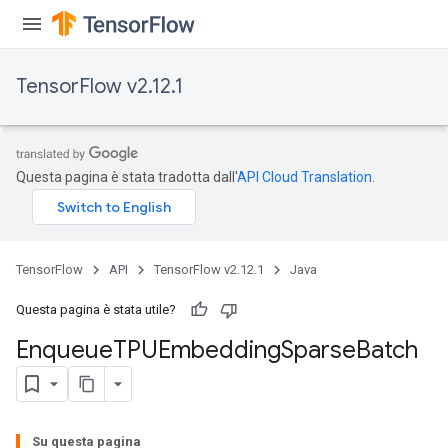
ryTensorBatch
TensorFlow v2.12.1
dTensorBatch
Questa pagina è stata tradotta dall'
API Cloud Translation
.
TensorFlow
API
TensorFlow v2.12.1
Java
Questa pagina è stata utile?
rBatch
Enqueue
TPUEmbedding
Sparse
Batch
Batch
Su questa pagina