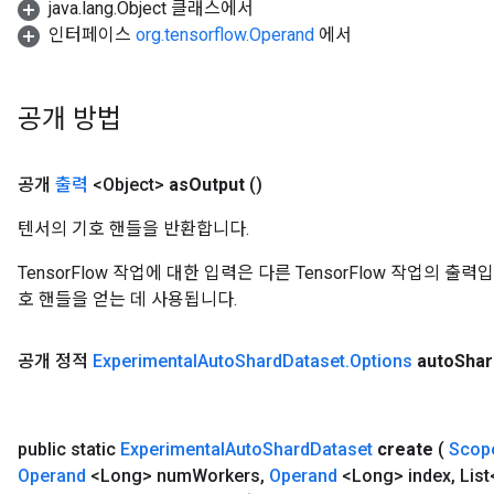
java.lang.Object 클래스에서
인터페이스
org.tensorflow.Operand
에서
공개 방법
공개
출력
<Object>
as
Output
()
텐서의 기호 핸들을 반환합니다.
TensorFlow 작업에 대한 입력은 다른 TensorFlow 작업의 
호 핸들을 얻는 데 사용됩니다.
공개 정적
Experimental
Auto
Shard
Dataset
.
Options
auto
Shar
public static
Experimental
Auto
Shard
Dataset
create
(
Scop
Operand
<Long> num
Workers
,
Operand
<Long> index
,
List