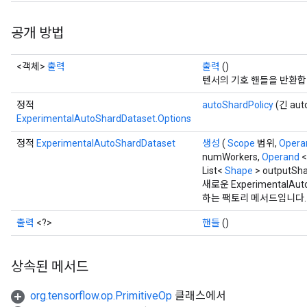
공개 방법
<객체>
출력
출력
()
텐서의 기호 핸들을 반환합
정적
autoShardPolicy
(긴 auto
ExperimentalAutoShardDataset.Options
정적
ExperimentalAutoShardDataset
생성
(
Scope
범위,
Opera
numWorkers,
Operand
<
List<
Shape
> outputSh
새로운 ExperimentalA
하는 팩토리 메서드입니다.
출력
<?>
핸들
()
상속된 메서드
org.tensorflow.op.PrimitiveOp
클래스에서