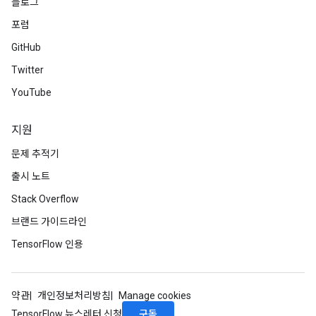
블로그
rParameters
포럼
Parameters
ters
GitHub
arameters
Twitter
meters
YouTube
rs
tDescentParameters
지원
문제 추적기
출시 노트
Stack Overflow
브랜드 가이드라인
TensorFlow 인용
약관
개인정보처리방침
Manage cookies
구독
TensorFlow 뉴스레터 신청