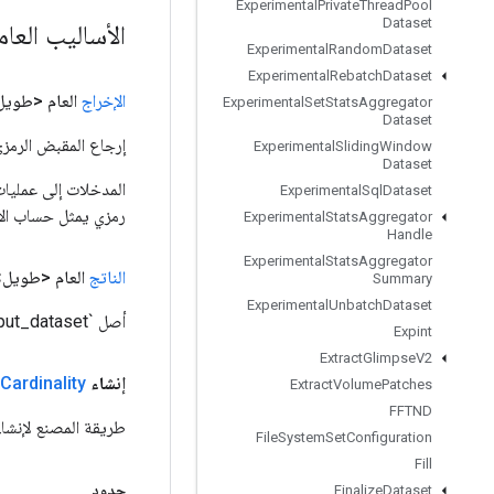
Experimental
Private
Thread
Pool
Dataset
الأساليب العا
Experimental
Random
Dataset
Experimental
Rebatch
Dataset
الإخراج
العام <طويل
Experimental
Set
Stats
Aggregator
Dataset
إرجاع المقبض الرمزي
Experimental
Sliding
Window
Dataset
Experimental
Sql
Dataset
رمزي يمثل حساب الإ
Experimental
Stats
Aggregator
Handle
Experimental
Stats
Aggregator
الناتج
العام <طويل>
Summary
Experimental
Unbatch
Dataset
أصل `input_dataset`. تُستخدم الثوابت المُسماة لتمثيل العدد اللانهائي وغير المعروف.
Expint
Extract
Glimpse
V2
إنشاء
Cardinality
Extract
Volume
Patches
FFTND
طريقة المصنع لإنشاء فئة تلتف حول عم
File
System
Set
Configuration
Fill
حدود
Finalize
Dataset