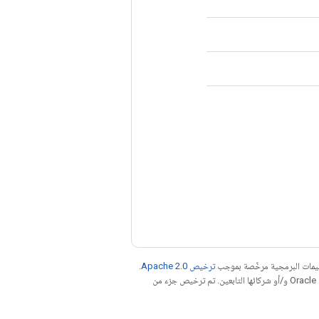
عليمات البرمجية مرخّصة بموجب
ترخيص Apache 2.0‏
.
. إنّ Java هي علامة تجارية مسجَّلة لشركة Oracle و/أو شركائها التابعين. تم ترخيص جزء من