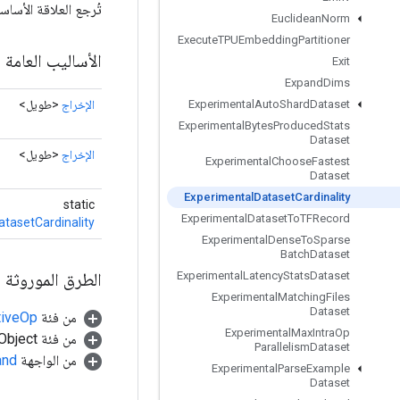
تُرجع العلاقة الأساسية لـ "ataset
Euclidean
Norm
Execute
TPUEmbedding
Partitioner
الأساليب العامة
Exit
Expand
Dims
الإخراج
<طويل>
Experimental
Auto
Shard
Dataset
Experimental
Bytes
Produced
Stats
Dataset
الإخراج
<طويل>
Experimental
Choose
Fastest
Dataset
Experimental
Dataset
Cardinality
static
Experimental
Dataset
To
TFRecord
tasetCardinality
Experimental
Dense
To
Sparse
Batch
Dataset
الطرق الموروثة
Experimental
Latency
Stats
Dataset
Experimental
Matching
Files
Dataset
من فئة
tiveOp
Experimental
Max
Intra
Op
من فئة java.lang.Object
Parallelism
Dataset
من الواجهة
and
Experimental
Parse
Example
Dataset