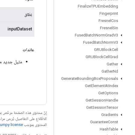
Finalize
TPUEmbedding
Fingerprint
نِطَاق
Fresnel
Cos
Fresnel
Sin
inputDataset
Fused
Batch
Norm
Grad
V3
Fused
Batch
Norm
V3
عائدات
GRUBlock
Cell
GRUBlock
Cell
Grad
مثيل جديد من mentalDatasetCardinality
Gather
Gather
Nd
Generate
Bounding
Box
Proposals
Get
Element
At
Index
Get
Options
Get
Session
Handle
Get
Session
Tensor
إنّ محتوى هذه الصفحة مرخّص 
Gradients
للاطّلاع على التفاصيل، يُرجى مرا
Guarantee
Const
المحتوى بموجب
umpy license
Hash
Table