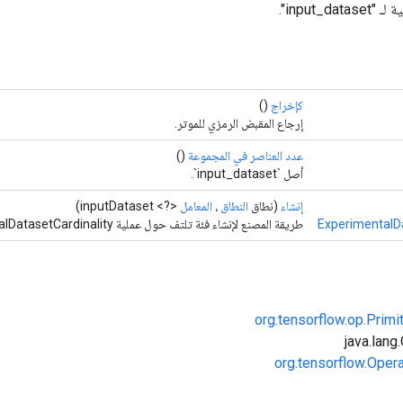
input_d".
كإخراج
()
إرجاع المقبض الرمزي للموتر.
عدد العناصر في المجموعة
()
أصل `input_dataset`.
إنشاء
(نطاق
النطاق
،
المعامل
<?> inputDataset)
ExperimentalDa
طريقة المصنع لإنشاء فئة تلتف حول عملية ExperimentalDatasetCardinality جديدة.
org.tensorflow.op.Primi
org.tensorflow.Oper