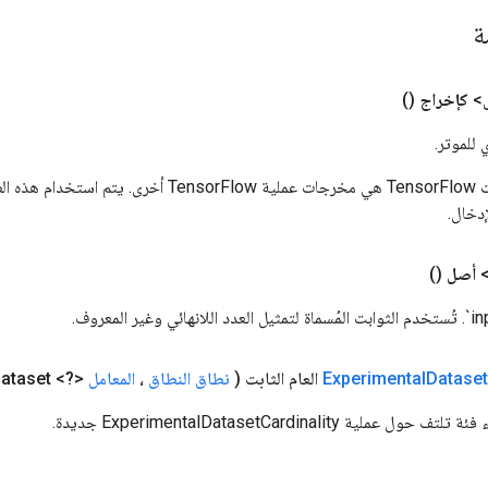
مة
>
كإخراج
()
 للموتر.
المدخلات إلى عمليات TensorFlow هي مخرجات عملية rFlow
دخال.
أصل
()
Dataset
Experimental
العام الثابت
(
نطاق النطاق
،
المعامل
<?> input
ataset)
لية ExperimentalDatasetCardinality جديدة.