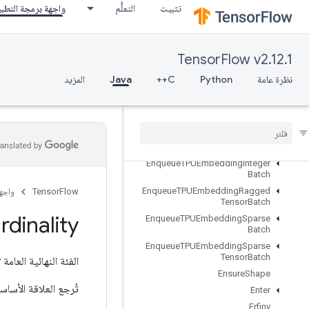
EditDistance
تثبيت
التعلُّم
واجهة برمجة التطب
Eig
Einsum
Empty
TensorFlow v2.12.1
EmptyTensorList
نظرة عامة
Python
C++
Java
المزيد
EmptyTensorMap
Encode
Proto
Enqueue
TPUEmbedding
Arbitrary
Tensor
Batch
Enqueue
TPUEmbedding
Batch
Enqueue
TPUEmbedding
Integer
Batch
Enqueue
TPUEmbedding
Ragged
TensorFlow
واجه
Tensor
Batch
rdinality
Enqueue
TPUEmbedding
Sparse
Batch
Enqueue
TPUEmbedding
Sparse
Tensor
Batch
الفئة النهائية العامة
y
Ensure
Shape
تُرجع العلاقة الأساسية لـ "ataset
Enter
Erfinv