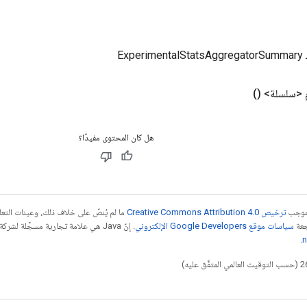
Exp
م <سلسلة>
()
هل كان المحتوى مفيدًا؟
بموجب
ترخيص Creative Commons Attribution 4.0‏
ما لم يُنصّ على خلاف ذلك، وعينات الت
جعة
سياسات موقع Google Developers الإلكتروني
.
n