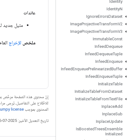
Identity
Identity
N
عائدات
Ignore
Errors
Dataset
Image
Projective
Transform
V2
مثيل جديد لـ erimentalStatsAggregatorSummary
Image
Projective
Transform
V3
Immutable
Const
ملخص
الإخراج
العا
Infeed
Dequeue
Infeed
Dequeue
Tuple
Infeed
Enqueue
Infeed
Enqueue
Prelinearized
Buffer
Infeed
Enqueue
Tuple
Initialize
Table
Initialize
Table
From
Dataset
إنّ محتوى هذه الصفحة مرخّص 
Initialize
Table
From
Text
File
للاطّلاع على التفاصيل، يُرجى مرا
Inplace
Add
المحتوى بموجب
umpy license
Inplace
Sub
تاريخ التعديل الأخير: 2025-07-26 (حسب التوقيت العالمي المتفَّق عليه)
Inplace
Update
Is
Boosted
Trees
Ensemble
Initialized