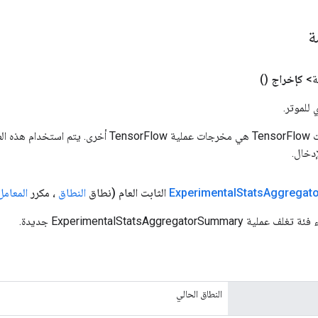
مة
ة>
كإخراج
()
 للموتر.
المدخلات إلى عمليات TensorFlow هي مخرجات عملية rFlow
دخال.
Aggregato
Stats
Experimental
الثابت العام
(نطاق
النطاق
، مكرر
المعامل
ExperimentalStatsAggregatorSu جديدة.
النطاق الحالي