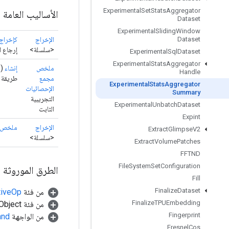
Experimental
Set
Stats
Aggregator
الأساليب العامة
Dataset
Experimental
Sliding
Window
الإخراج
كإخراج
Dataset
<سلسلة>
إرجاع ا
Experimental
Sql
Dataset
Experimental
Stats
Aggregator
ملخص
إنشاء
(ن
Handle
مجمع
طريقة المصنع لإ
Experimental
Stats
Aggregator
الإحصائيات
Summary
التجريبية
Experimental
Unbatch
Dataset
الثابت
Expint
الإخراج
ملخص
Extract
Glimpse
V2
<سلسلة>
Extract
Volume
Patches
FFTND
File
System
Set
Configuration
الطرق الموروثة
Fill
Finalize
Dataset
من فئة
tiveOp
Finalize
TPUEmbedding
من فئة java.lang.Object
Fingerprint
من الواجهة
and
Fresnel
Cos