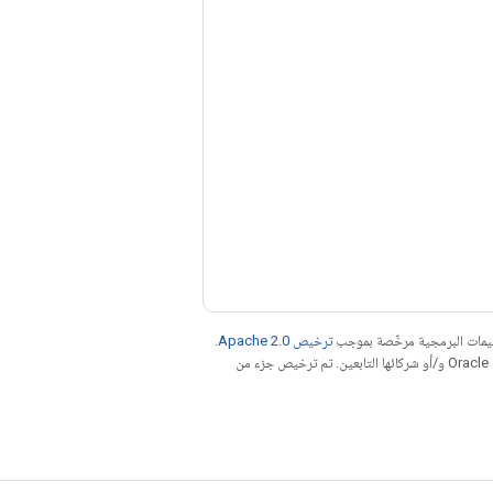
عليمات البرمجية مرخّصة بموجب
ترخيص Apache 2.0‏
.
. إنّ Java هي علامة تجارية مسجَّلة لشركة Oracle و/أو شركائها التابعين. تم ترخيص جزء من