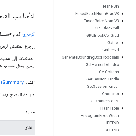
Fresnel
Sin
الأساليب العا
Fused
Batch
Norm
Grad
V3
Fused
Batch
Norm
V3
GRUBlock
Cell
الإخراج
العام <سلسل
GRUBlock
Cell
Grad
Gather
إرجاع المقبض الرمزي
Gather
Nd
Generate
Bounding
Box
Proposals
Get
Element
At
Index
رمزي يمثل حساب الإ
Get
Options
Get
Session
Handle
إنشاء
Summary
r
Get
Session
Tensor
Gradients
طريقة المصنع لإنشاء فئة تغلف عملية mmary
Guarantee
Const
Hash
Table
حدود
Histogram
Fixed
Width
IFFTND
نِطَاق
IRFFTND