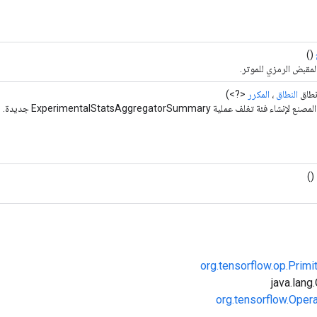
()
لمقبض الرمزي للموتر.
طاق
النطاق
،
المكرر
<?>)
نشاء فئة تغلف عملية ExperimentalStatsAggregatorSummary جديدة.
()
org.tensorflow.op.Primi
org.tensorflow.Oper