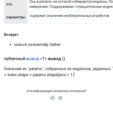
Ось в params, из которой собираются индексы. П
ось
измерение. Поддерживает отрицательные индек
содержит значения необязательных атрибутов
параметры
Возврат
новый экземпляр Gather
публичный
вывод
<T>
вывод
()
Значения из `params`, собранные из индексов, заданных `i
+ index.shape + params.shape[axis + 1:]`.
Эта информация оказалась полезной?