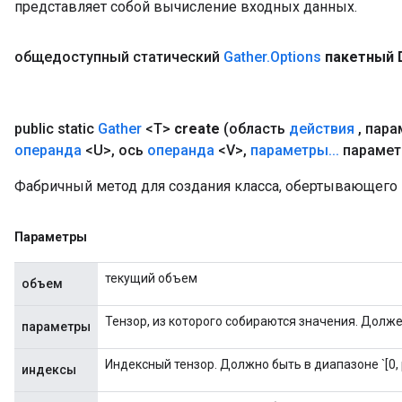
представляет собой вычисление входных данных.
общедоступный статический
Gather
.
Options
пакетный 
public static
Gather
<T>
create
(область
действия
,
пара
операнда
<U>
,
ось
операнда
<V>
,
параметры
.
.
.
парамет
Фабричный метод для создания класса, обертывающего 
Параметры
текущий объем
объем
Тензор, из которого собираются значения. Должен
параметры
Индексный тензор. Должно быть в диапазоне `[0, p
индексы