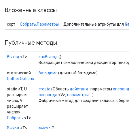
Вложенные классы
G
сорт
Собрать.Параметры
Дополнительные атрибуты для
Публичные методы
Выход
<Т>
какВывод
()
Возвращает символический дескриптор тензо
статический
батчдимс
(длинный батчдимс)
Gather.Options
rs
mParameters
static <T, U
create
(Область
действия
, параметры
операн
rs
расширяет
операнда
<V>,
параметры...
)
число, V
Фабричный метод для создания класса, оберт
Parameters
расширяет
число>
rParameters
Собрать
<T>
Parameters
Выход
<Т>
выход
()
ters