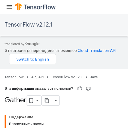
TensorFlow v2.12.1
Эта страница переведена с помощью
Cloud Translation API
.
TensorFlow
API, API
TensorFlow v2.12.1
Java
Эта информация оказалась полезной?
Gather
Содержание
Вложенные классы