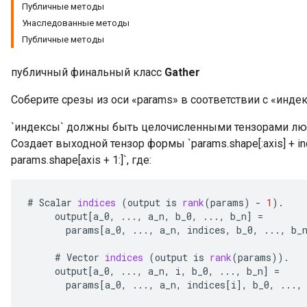
Публичные методы
Унаследованные методы
Публичные методы
публичный финальный класс
Gather
Соберите срезы из оси «params» в соответствии с «инде
`индексы` должны быть целочисленными тензорами любо
Создает выходной тензор формы `params.shape[:axis] + ind
params.shape[axis + 1:]`, где:
#
Scalar
indices
(
output
is
rank
(
params
)
-
1
).
output
[
a_0
,
...,
a_n
,
b_0
,
...,
b_n
]
=
params
[
a_0
,
...,
a_n
,
indices
,
b_0
,
...,
b_
#
Vector
indices
(
output
is
rank
(
params
)).
output
[
a_0
,
...,
a_n
,
i
,
b_0
,
...,
b_n
]
=
params
[
a_0
,
...,
a_n
,
indices
[
i
]
,
b_0
,
...,