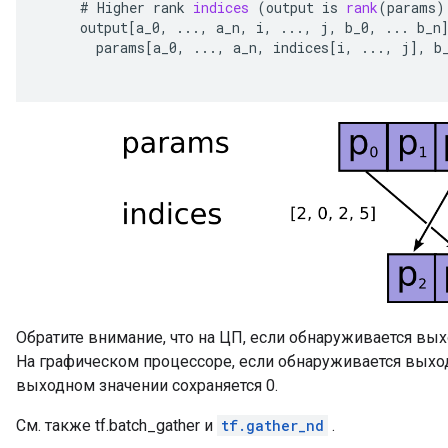
#
Higher
rank
indices
(
output
is
rank
(
params
)
output
[
a_0
,
...,
a_n
,
i
,
...,
j
,
b_0
,
...
b_n
params
[
a_0
,
...,
a_n
,
indices
[
i
,
...,
j
]
,
b
Обратите внимание, что на ЦП, если обнаруживается вы
На графическом процессоре, если обнаруживается выхо
выходном значении сохраняется 0.
См. также tf.batch_gather и
tf.gather_nd
.