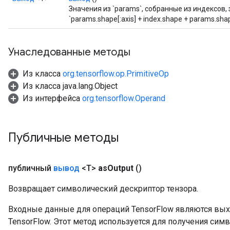
Значения из `params`, собранные из индексов, 
arameters
`params.shape[:axis] + index.shape + params.shape
meters
rs
tDescentParameters
Унаследованные методы
Из класса
org.tensorflow.op.PrimitiveOp
Из класса java.lang.Object
Из интерфейса
org.tensorflow.Operand
Публичные методы
публичный
вывод
<T>
as
Output
()
Возвращает символический дескриптор тензора.
Входные данные для операций TensorFlow являются вы
TensorFlow. Этот метод используется для получения сим