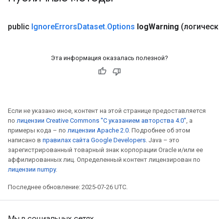
public
Ignore
Errors
Dataset
.
Options
log
Warning
(логическ
Эта информация оказалась полезной?
Если не указано иное, контент на этой странице предоставляется
по
лицензии Creative Commons "С указанием авторства 4.0"
, а
примеры кода – по
лицензии Apache 2.0
. Подробнее об этом
написано в
правилах сайта Google Developers
. Java – это
зарегистрированный товарный знак корпорации Oracle и/или ее
аффилированных лиц. Определенный контент лицензирован по
rs
лицензии numpy
.
mParameters
Последнее обновление: 2025-07-26 UTC.
rs
Parameters