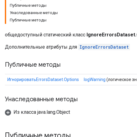
Публичные методы
Унаследованные методы
Публичные методы
общедоступный статический класс
IgnoreErrorsDataset.
Дополнительные атрибуты для
IgnoreErrorsDataset
Публичные методы
ИгнорироватьErrorsDataset.Options
logWarning
(логическое зн
Унаследованные методы
Из класса java.lang.Object
Публичные методы