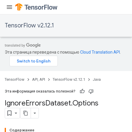
TensorFlow v2.12.1
Эта страница переведена с помощью
Cloud Translation API
.
TensorFlow
API, API
TensorFlow v2.12.1
Java
Эта информация оказалась полезной?
Ignore
Errors
Dataset
.
Options
Содержание