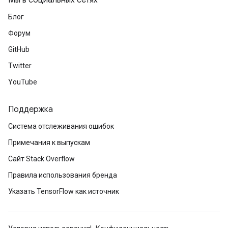
Мы в социальных сетях
rParameters
Блог
Parameters
ters
Форум
arameters
GitHub
meters
Twitter
rs
tDescentParameters
YouTube
Поддержка
Система отслеживания ошибок
Примечания к выпускам
Сайт Stack Overflow
Правила использования бренда
Указать TensorFlow как источник