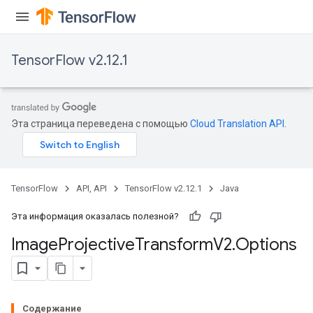
TensorFlow v2.12.1
Эта страница переведена с помощью
Cloud Translation API
.
TensorFlow
API, API
TensorFlow v2.12.1
Java
Эта информация оказалась полезной?
Image
Projective
Transform
V2
.
Options
Содержание