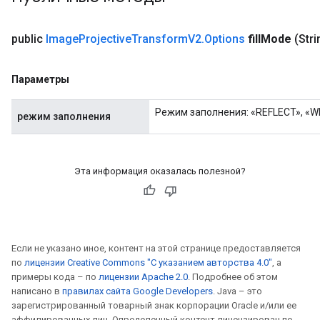
public
Image
Projective
Transform
V2
.
Options
fill
Mode
(Strin
Параметры
Режим заполнения: «REFLECT», «
режим заполнения
Эта информация оказалась полезной?
rs
mParameters
rs
Parameters
Если не указано иное, контент на этой странице предоставляется
по
лицензии Creative Commons "С указанием авторства 4.0"
, а
rParameters
примеры кода – по
лицензии Apache 2.0
. Подробнее об этом
Parameters
написано в
правилах сайта Google Developers
. Java – это
ters
зарегистрированный товарный знак корпорации Oracle и/или ее
arameters
аффилированных лиц. Определенный контент лицензирован по