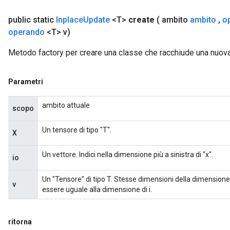
public static
Inplace
Update
<T>
create
( ambito
ambito
,
o
operando
<T> v)
Metodo factory per creare una classe che racchiude una nuov
Parametri
ambito attuale
scopo
Un tensore di tipo "T".
X
Un vettore. Indici nella dimensione più a sinistra di "x".
io
Un "Tensore" di tipo T. Stesse dimensioni della dimensione
v
essere uguale alla dimensione di i.
ritorna