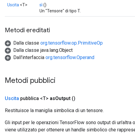
rs
Uscita
<T>
sì
()
mParameters
Un "Tensore" di tipo T.
rs
Parameters
Metodi ereditati
rParameters
Dalla classe
org.tensorflow.op.PrimitiveOp
Parameters
Dalla classe java.lang.Object
ters
Dall'interfaccia
org.tensorflow.Operand
arameters
meters
rs
Metodi pubblici
tDescentParameters
Uscita
pubblica <T>
as
Output
()
Restituisce la maniglia simbolica di un tensore.
Gli input per le operazioni TensorFlow sono output di un'alt
viene utilizzato per ottenere un handle simbolico che rappresent