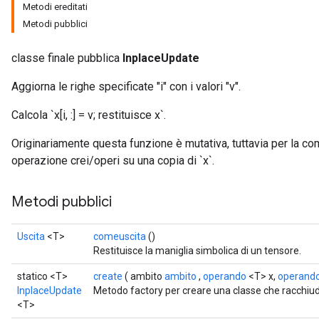
Metodi ereditati
Metodi pubblici
classe finale pubblica
InplaceUpdate
Aggiorna le righe specificate "i" con i valori "v".
Calcola `x[i, :] = v; restituisce x`.
Originariamente questa funzione è mutativa, tuttavia per la 
operazione crei/operi su una copia di `x`.
Metodi pubblici
Uscita
<T>
comeuscita
()
Restituisce la maniglia simbolica di un tensore.
statico <T>
create
( ambito
ambito
,
operando
<T> x,
operand
InplaceUpdate
Metodo factory per creare una classe che racchi
<T>