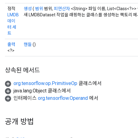
정적
생성
(
범위
범위,
피연산자
<String> 파일 이름, List<Class<?
LMDB
새 LMDBDataset 작업을 래핑하는 클래스를 생성하는 팩토리 
데이
터 세
트
출력
핸들
()
<?>
상속된 메서드
org.tensorflow.op.PrimitiveOp
클래스에서
java.lang.Object 클래스에서
인터페이스
org.tensorflow.Operand
에서
공개 방법