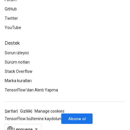
GitHub
Twitter
ize
YouTube
Destek
Sorun izleyici
Requantize
Sürüm notları
ize
Stack Overflow
AndReluAndRequantize
Marka kuralları
u
uAndRequantize
TensorFlow'dan Alıntı Yapma
AndRelu
Şartlar
Gizlilik
Manage cookies
AndReluAndRequantize
Abone ol
TensorFlow bültenine kaydolun
ize