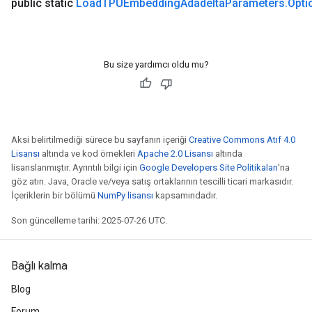
public static
Load
TPUEmbedding
Adadelta
Parameters
.
Opti
Bu size yardımcı oldu mu?
Aksi belirtilmediği sürece bu sayfanın içeriği
Creative Commons Atıf 4.0
Lisansı
altında ve kod örnekleri
Apache 2.0 Lisansı
altında
lisanslanmıştır. Ayrıntılı bilgi için
Google Developers Site Politikaları
'na
göz atın. Java, Oracle ve/veya satış ortaklarının tescilli ticari markasıdır.
İçeriklerin bir bölümü
NumPy lisansı
kapsamındadır.
Son güncelleme tarihi: 2025-07-26 UTC.
Bağlı kalma
Blog
Forum