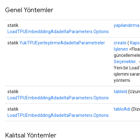
Genel Yöntemler
statik
yapılandırma
LoadTPUEmbedddingAdadeltaParameters.Options
statik
YükTPUEyerleştirmeAdadeltaParametreler
create
(
Kap
İşlenen
<Floa
güncellemele
Seçenekler...
Yeni bir Lo
işlemini sara
yöntemi.
statik
tableId
(Uzun 
LoadTPUEmbedddingAdadeltaParameters.Options
statik
tabloAdı
(Diz
LoadTPUEmbedddingAdadeltaParameters.Options
Kalıtsal Yöntemler