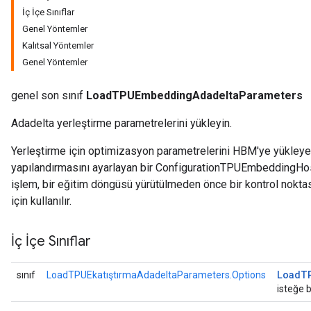
İç İçe Sınıflar
Genel Yöntemler
mParameters
Kalıtsal Yöntemler
rs
Genel Yöntemler
Parameters
genel son sınıf
LoadTPUEmbeddingAdadeltaParameters
rParameters
Parameters
Adadelta yerleştirme parametrelerini yükleyin.
ters
arameters
Yerleştirme için optimizasyon parametrelerini HBM'ye yükleyen
meters
yapılandırmasını ayarlayan bir ConfigurationTPUEmbeddingHost
rs
işlem, bir eğitim döngüsü yürütülmeden önce bir kontrol nokt
tDescentParameters
için kullanılır.
İç İçe Sınıflar
Load
T
sınıf
LoadTPUEkatıştırmaAdadeltaParameters.Options
isteğe b