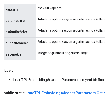
mevcut kapsam
kapsam
Adadelta optimizasyon algoritmasında kullanı
parametreler
Adadelta optimizasyon algoritmasında kullanı
akümülatörler
Adadelta optimizasyon algoritmasında kullanı
güncellemeler
isteğe bağlı nitelik değerlerini taşır
seçenekler
İadeler
LoadTPUEmbeddingAdadeltaParameters'ın yeni bir örne
public static
Load
TPUEmbedding
Adadelta
Parameters
.
Opti