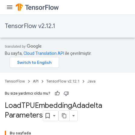
TensorFlow v2.12.1
Bu sayfa,
Cloud Translation API
ile çevrilmiştir.
TensorFlow
API
TensorFlow v2.12.1
Java
Bu size yardımcı oldu mu?
Load
TPUEmbedding
Adadelta
Parameters
rs
Bu sayfada