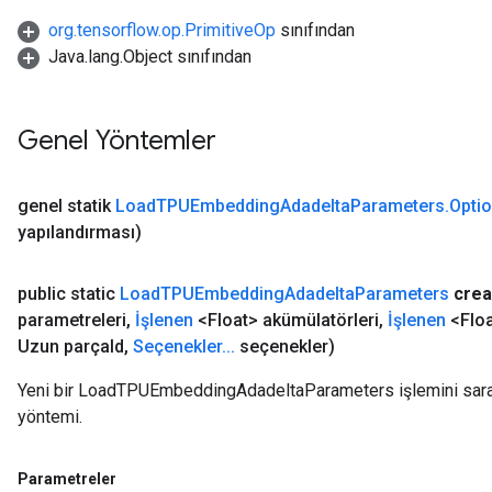
org.tensorflow.op.PrimitiveOp
sınıfından
Java.lang.Object sınıfından
Genel Yöntemler
genel statik
Load
TPUEmbedding
Adadelta
Parameters
.
Opti
yapılandırması)
public static
Load
TPUEmbedding
Adadelta
Parameters
crea
parametreleri
,
İşlenen
<Float> akümülatörleri
,
İşlenen
<Floa
Uzun parça
Id
,
Seçenekler
.
.
.
seçenekler)
Yeni bir LoadTPUEmbeddingAdadeltaParameters işlemini saran 
yöntemi.
Parametreler