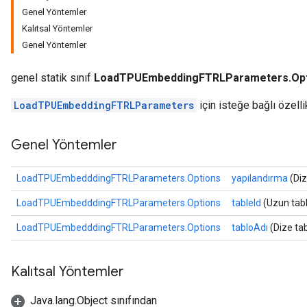
Genel Yöntemler
rParameters
Kalıtsal Yöntemler
Parameters
Genel Yöntemler
ters
arameters
genel statik sınıf
LoadTPUEmbeddingFTRLParameters.Opt
meters
rs
LoadTPUEmbeddingFTRLParameters
için isteğe bağlı özelli
tDescentParameters
Genel Yöntemler
LoadTPUEmbedddingFTRLParameters.Options
yapılandırma
(Diz
LoadTPUEmbedddingFTRLParameters.Options
tableId
(Uzun tabl
LoadTPUEmbedddingFTRLParameters.Options
tabloAdı
(Dize ta
Kalıtsal Yöntemler
Java.lang.Object sınıfından