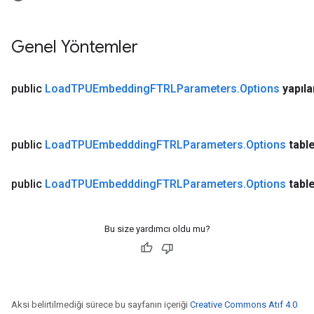
Genel Yöntemler
public
Load
TPUEmbedding
FTRLParameters
.
Options
yapıl
public
Load
TPUEmbeddding
FTRLParameters
.
Options
tabl
public
Load
TPUEmbeddding
FTRLParameters
.
Options
tabl
Bu size yardımcı oldu mu?
Aksi belirtilmediği sürece bu sayfanın içeriği
Creative Commons Atıf 4.0