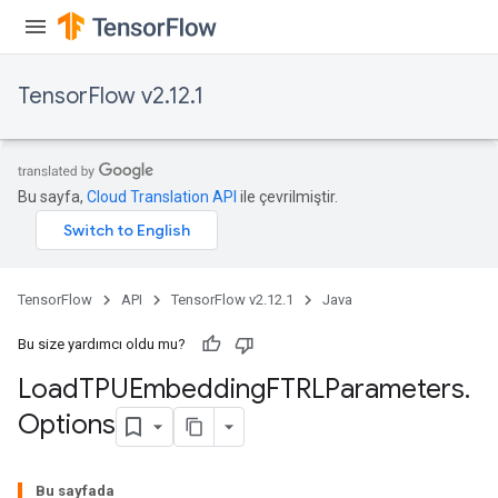
TensorFlow v2.12.1
Bu sayfa,
Cloud Translation API
ile çevrilmiştir.
TensorFlow
API
TensorFlow v2.12.1
Java
rs
Bu size yardımcı oldu mu?
mParameters
Load
TPUEmbedding
FTRLParameters
.
rs
Options
Parameters
Bu sayfada