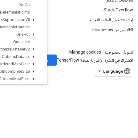
No
Op
Non
Deterministic
Ints
Non
Max
Suppression
V5
Non
Serializable
Dataset
One
Hot
Ones
Like
Optimize
Dataset
V2
Options
Dataset
الاشتراك
Ordered
Map
Clear
Ordered
Map
Incomplete
Size
Ordered
Map
Peek
Ordered
Map
Size
OrderedMapStage
OrderedMapUnstage
OrderedMapUnstageNoKey
OutfeedDequeue
OutfeedDequeueTuple
OutfeedDequeueTupleV2
OutfeedDequeueV2