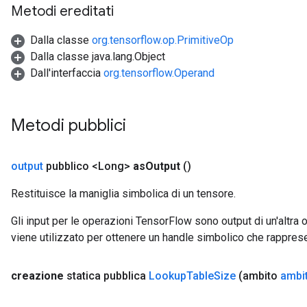
Metodi ereditati
Dalla classe
org.tensorflow.op.PrimitiveOp
Dalla classe java.lang.Object
Dall'interfaccia
org.tensorflow.Operand
Metodi pubblici
output
pubblico <Long>
as
Output
()
Restituisce la maniglia simbolica di un tensore.
Gli input per le operazioni TensorFlow sono output di un'alt
viene utilizzato per ottenere un handle simbolico che rappresent
creazione
statica pubblica
Lookup
Table
Size
(ambito
ambi