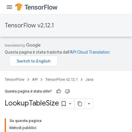
rs
mParameters
TensorFlow v2.12.1
rs
Parameters
rParameters
Questa pagina è stata tradotta dall'
API Cloud Translation
.
Parameters
ters
arameters
meters
TensorFlow
API
TensorFlow v2.12.1
Java
rs
tDescentParameters
Questa pagina è stata utile?
Lookup
Table
Size
Su questa pagina
Metodi pubblici