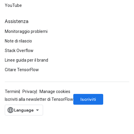
YouTube
Assistenza
ize
Monitoraggio problemi
Note di rilascio
Stack Overflow
Linee guida per il brand
Requantize
Citare TensorFlow
ize
AndReluAndRequantize
u
Termini
Privacy
Manage cookies
uAndRequantize
Iscriviti
Iscriviti alla newsletter di TensorFlow
AndRelu
AndReluAndRequantize